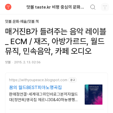
검색하기
맛볼 taste.kr 비평 중심의 문화적 기호 · 맛 · 향기 리뷰
티스토리
맛볼 문화·예술/맛볼 책
매거진B가 들려주는 음악 레이블
_ ECM / 재즈, 아방가르드, 월드
뮤직, 민속음악, 카페 오디오
맛볼
2015. 2. 13. 02:36
https://withyoupeace.blogspot.com
광고
꿈의 월드BEST피아노명곡집
판매점연결-세계대그위인바로그분저자월드
대(정연옥)명곡집 체르니30&40하농병행악
보집