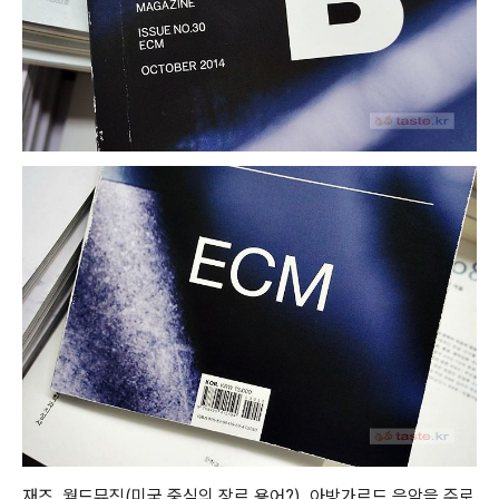
재즈, 월드뮤직(미국 중심의 장르 용어?), 아방가르드 음악을 주로