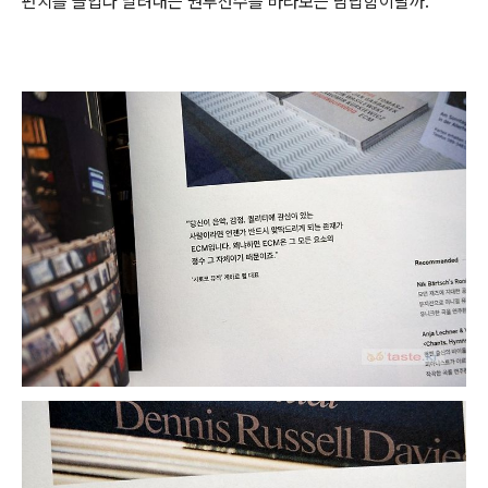
펀치를 들입다 날려대는 권투선수를 바라보는 담답함이랄까.