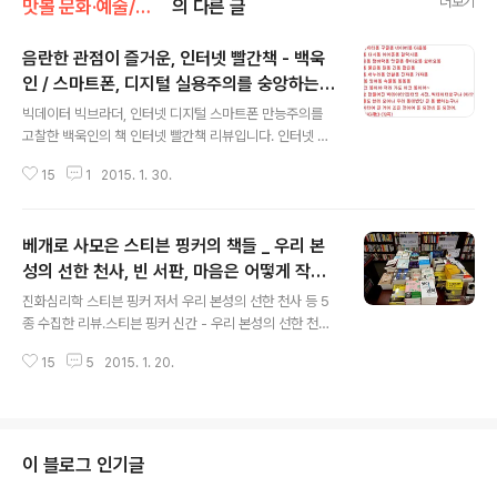
더보기
맛볼 문화·예술/맛볼 책
의 다른 글
음란한 관점이 즐거운, 인터넷 빨간책 - 백욱
인 / 스마트폰, 디지털 실용주의를 숭앙하는
글 내용
사람들에게는 비추천
빅데이터 빅브라더, 인터넷 디지털 스마트폰 만능주의를
고찰한 백욱인의 책 인터넷 빨간책 리뷰입니다. 인터넷 빨
간책, 황홀한 사춘기 야한 책에 관한 이야기 서점에서 선정
15
1
2015. 1. 30.
적인 디자인의 책 발견! 인터넷 빨간책 백욱인 지음 / 휴머
니스트 펴냄 / 2015.01.12 스마트폰, 페이스북, 트위터, 블
로그를 자신의 뇌두부에 높은 수위로 이식+콜라보해서 살
베개로 사모은 스티븐 핑커의 책들 _ 우리 본
아가는, 인터넷 디지털의 실용적 만능주의 추앙자들이 읽
으면 모두 자신 이야기라서, '엄훠~ 이 joe gotten 책은
성의 선한 천사, 빈 서판, 마음은 어떻게 작동
글 내용
뭐여? 개식겁하게 만드네' 생각하며, 쪼발리고 john나게
하는가 진화심리학
진화심리학 스티븐 핑커 저서 우리 본성의 선한 천사 등 5
빡돈 나머지 어찌할 바를 몰라 하다가 준공황상태에서 책
종 수집한 리뷰.스티븐 핑커 신간 - 우리 본성의 선한 천사
에 대고 냅다 벌컥벌컥 욕할 내용이 잔뜩 들어 있는 책. 인
/ 진화심리학 책 빈 서판, 마음은 어떻게 작동하는가. 작년
터넷&디지털&스마트폰의 개편리함과 실용성의 맹신추앙
15
5
2015. 1. 20.
여름에 서점 신간코너 둘러보던 중 심쿵에다가 개깜놀한
자들이 (특정되지 않은 ..
덩어리 발견! 우리 본성의 선한 천사의 흉기적이고 후덕한
두께. 스티븐 핑커 아저씨는 1,408쪽 짜리 새책 우리 본성
의 선한 천사라는 사자후를 우웩~ 토해내면서 육덕 책 두
께의 신기록 위업을 달성! 빌 게이츠가 책 사라고 삐끼짓 하
이 블로그 인기글
거나 말거나... 우리 본성의 선한 천사는...읽지 않고 베고 자