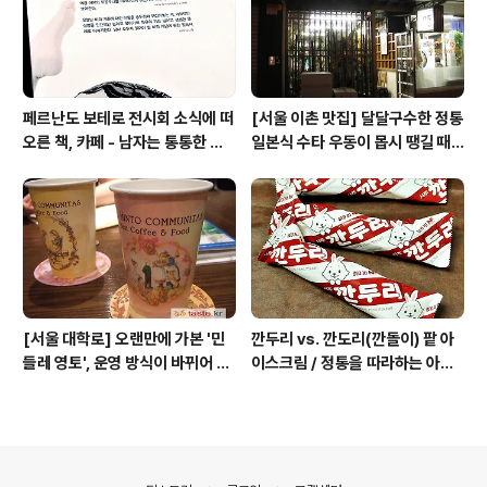
페르난도 보테로 전시회 소식에 떠
[서울 이촌 맛집] 달달구수한 정통
오른 책, 카페 - 남자는 통통한 여
일본식 수타 우동이 몹시 땡길 때 /
자를 좋아한다, 외계인 커피
보천(寶泉)
[서울 대학로] 오랜만에 가본 '민
깐두리 vs. 깐도리(깐돌이) 팥 아
들레 영토', 운영 방식이 바뀌어 있
이스크림 / 정통을 따라하는 아류
었네
의 모습, 서주아이스주 우유 아이
스크림
의안내