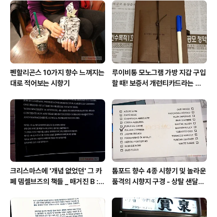
기만 해도 스티븐 핑커의 지적인 뇌세포가 무선 전송으로
대그빡에 복사되는 블루투스 기능 장착 도서(라면 좋겠다.)
수집용으로 발행한 우표시트는 편지 부치는데 한 장 떼어
쓰지 않고 평..
펜할리곤스 10가지 향수 느껴지는
루이비통 모노그램 가방 지갑 구입
대로 적어보는 시향기
할 때! 보증서 개런티카드라는 것
은 없다 (짝퉁에는 있다)
크리스마스에 '개념 없었던' 그 카
톰포드 향수 4종 시향기 및 놀라운
페 뎀셀브즈의 책들 _ 매거진 B :
품격의 시향지 구경 - 상탈 샌달우
아우디, 캐나다구스, 인텔리젠시아
드 향수 시트러스 네롤리 포르토피
커피
노