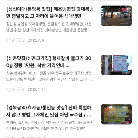
이곳에서 식사를 하기로 하고 만나기로 했는데, 동행자가
[성신여대/돈암동 맛집] 매운냉면집 깃대봉냉
이미 도착해서 다른 자리에서 설농탕을 주문한 상태인 것
면 증발하고 그 자리에 들어온 삼대냉면
을 몰랐던 無는 자신이 앉은 자리에서 설농탕 2개를 주문
글 내용
했고 탕이 테이블에 놓여진 후에 전화 연락으로 동행자가
창신동 숭인동 깃대봉냉면, 돈암동 맛집 깃대봉냉면, 매운
이미 와서 자체로 음식을 주문한 상황을 알게 되었다. 그래
냉면 추천, 성신여대 맛집 깃대봉냉면 매운냉면 돈암동 깃
서 無는 본인이 주문해서 맞은 편에 놓여져 있는 설농탕을
대봉냉면, 성신여대역 맛집, 매운냉면 추천, 창신동 숭인동
작성시간
0
3
2012. 7. 8.
취소하고 싶다고 직원에게 요청하는 대화였다. 無 맞은 편
깃대봉냉면 근 2년만에 찾아간 맛있고+매운냉면의 지존
앞에 놓여 있는 동행자의 설농..
깃대봉냉면 돈암동점. 이제는... 돈암동 깃대봉냉면은 창신
동에 있는 깃대봉냉면과 핏줄 관계자가 운영하는 2호점이
[신촌맛집/신촌고기집] 형제갈비 불고기 30
었다. → 과거형 왜 과거형이냐 하면, 그 자리에 깃대봉냉면
0g 정량 1만원, 착한 가격인데.....
은 없었으며 (길건너 작은 공간에 있던) 삼대냉면이 그 자
글 내용
리를 차지하고 있는 것을 봤기 때문. 당연히 깃대봉간판이
신촌 형제갈비 불고기 전골 한우 육우 호주산 미국산 맛집
있어야 할, 고개 살짝 들어 훑었던 시선에 애먼 간판 글자가
민들레영토 벽제갈비 맞은편 위치 원산지 삽겹살 크레마
입력되니, 뇌리는 이 황당 시츄에이션에 당황했고, 정신을
카페 신촌 민들레 영토 맞은편에 있는 형제갈비. 예전에(그
작성시간
0
0
2012. 1. 22.
수습하는 묵상타임 약 18초. 그후, 왔으니 그냥 먹고 갈까?
러니까 쇠고기 음식을 먹을 때마다 매번 원산지를 애써 확
하는 눈길을 동행자에게 ..
인할 필요가 없던 시대) 불고기 먹으러 가끔씩 갔던 고깃집
이다. 좋은 고기 · 좋은 가격 숙성 양념 부드러운 불고기 1인
[경복궁역/효자동/통인동 맛집] 전혀 특별하
분 정확한 300g 10,000원 훈훈하고 정직한 이 말들이 좋
지 않고 평범 그자체인 맛집 아닌 국수집 / 옛
긴한데 내 입장에서는 더 우선 고려할 부분에 대한 정보를
글 내용
날국수맛집
알아야만 이 음식에 기꺼이 돈을 지불할 수 있겠는데.....안
통의동, 효자동, 경복궁역, 옥인동, 사직동 근처에는 토속촌
내문에는 나와 있지 않은게 참으로 아쉽다.
삼계탕을 제외하면 '뭐 먹을만한 거 없나?' 주목할만한 특
별한 맛집이 별로 없다. 이 동네에서 데이트를 하는 연인(커
작성시간