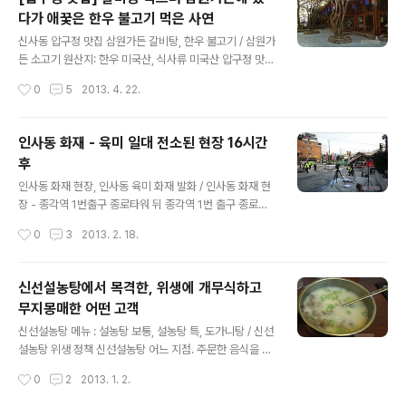
사람들이 가장 민감하게 여기는 원산지 종목, 소고기가 미국산인데 이거 안밝히자니
다가 애꿎은 한우 불고기 먹은 사연
띰띰은 하고...1작은술 그렇다고 이 부분 언급 안하면 사람들이 먹으러 들어와서 소고
글 내용
기 원산지 확인하고 된장 낚였다 여길 게 분명하니...반..
신사동 압구정 맛집 삼원가든 갈비탕, 한우 불고기 / 삼원가
든 소고기 원산지: 한우 미국산, 식사류 미국산 압구정 맛집
삼원가든 / 한우 불고기 한우 생등심 불고기 육질 최상급 /
작성시간
0
5
2013. 4. 22.
갈비탕, 냉면 원산지 미국산 5년만이던가.....근처 들럿다가
아주 오랜만에 찾아간 압구정 삼원가든. 두어 시간 전부터
김모락한 삼원가든의 갈비탕 한 그릇만을 떠올리며 그곳에
인사동 화재 - 육미 일대 전소된 현장 16시간
갔다. 메뉴판을 펼쳤는데 식사 메뉴군의 모든 소고기 원산
후
지는 미국산. → 소고기 : 미국산 / 육수 : 국내산 한우와 미
글 내용
국산을 섞음 [육수 : 국내산 한우와 미국산을 섞음] 육수의
인사동 화재 현장, 인사동 육미 화재 발화 / 인사동 화재 현
소고기 원산지 혼합 정책은 (혼합 비율이 몇대몇인지는 모
장 - 종각역 1번출구 종로타워 뒤 종각역 1번 출구 종로타
르나), 메뉴에 두 단어가 동시에 나열되는 문장을 사용함으
워 뒤 인사동 육미 화재 현장 / 인사동 화재 그후, 인사동 육
작성시간
0
3
2013. 2. 18.
로써 소비자가 원산지를 인지하는 과정에서 소고기가 미국
미 화재 현장 2013년 2월 18일 오후 3시경 플랜티어학
산만인 사..
원-종각타워 (종각역 1번출구) 방향에서 진입 인사동길-맥
도날드-화신먹거리촌 방향에서 진입 호기심, 알고픔이라
신선설농탕에서 목격한, 위생에 개무식하고
는 인간의 무한 욕망;;; 보고싶어 하는 그 끈적스러운 시선
무지몽매한 어떤 고객
들의 대리 확인;;;
글 내용
신선설농탕 메뉴 : 설농탕 보통, 설농탕 특, 도가니탕 / 신선
설농탕 위생 정책 신선설농탕 어느 지점. 주문한 음식을 기
다리고 있는데 건너건너 자리에 앉은 고객이 직원에게 무
작성시간
0
2
2013. 1. 2.
언가 관철하려는 의사 전달 어조의 말을 하고 있었다. 사연
인 즉슨, '무지몽매한 고객'(이하 無라고 칭함)은 동행자와