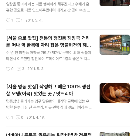
에서는 채식음식점 운영이 자연스러운 일인데, 바로 뒷건
알탕을 좋아라 하는 나를 행복하게 해주겠다고 후배가 훈
물에 있는 제7일 안식일예수재림교 중앙교회에서 오래 전
훈한 곳으로 나를 인도해주겠다며 데리고 간 곳이 속초 생
부터 운영하고 있는 채식 뷔페 입장에서는 아주 강력한 경
태집이다. 속초 생태집을 가려면 시청 근처 북창동 거리에
작성시간
1
1
2011. 5. 4.
쟁자가 등장한 것이다. (채식은 제7일 안식일 예수재림교
들어서야 한다. 북창동 거리에서 어느 골목에 들어서고 다
의 근본 교리라고 함) 실제로 이 ..
시 주차장 왼쪽 좁은 골목으로 들어가야만 숨어 있는듯 자
리 잡고 있는 속초 생태탕집이 보인다. 외진 골목에 있는데
[서울 종로 맛집] 전통의 청진동 해장국 거리
도 안에는 사람들이 바글바글하다. 다락방식의 좌식 2층
를 떠나 옆 골목에 자리 잡은 명불허전의 해장
공간도 있다. 냉동고 속 해산물들. 식사만 간단하게 하려면
글 내용
국집 / 청진옥
좌측 상단의 생태(2인 14,000원)을 먹으면 되고, 넉넉하
수 년 전 청진동 해장국 거리가 재개발 구역이 되어 싹쓸이
게 먹으려면 우측 하단의 생태 매운탕 大, 中, 小 중에서 주
되면서 이주했던 청진옥이 르메이에르 1층의 좋은 위치에
문하면 된다. 처음 가는 분들을 위한 팁! 메뉴판에는 내장
아주 넓은 자리를 자리잡았다. 이렇게 넓은 공간. 선배와 종
작성시간
0
3
2011. 5. 3.
추가 7,000원이라고만 되어 있는데, 알탕 버전으로 먹고
로에서 만나 저녁을 어디서 먹을까 궁리하다가 이곳으로
싶으면 내장 추가가 아닌..
데리고 왔는데, 선배는 그 후에 혼자 와서 한 번 먹고 자신
의 지인과 와서 먹었다고 한다. 내가 알려준 청진옥의 해장
[서울 명동 맛집] 작정하고 매운 100% 생선
국 맛이 아주 좋았던 것이다. 7,000원 하는 청진옥의 해장
살 오뎅(어묵) 맛있는 곳 / 맛뜨리아
국에는 건덕지가 아주 많이 들어 있다. 맛도 맛이지만 선지
글 내용
와 천엽이 다른데 보다 많이 들어 있어서 사람들이 이곳을
명동성당 올라가는 입구 맞은편의 내리막 골목에 있는 유
훈훈하게 생각하는 것이다. 밥 위에 얹어 놓은 선지들. 한
명한 돈부리 집 진 돈부리. 이곳 왼쪽 집에 맛뜨리아라는 다
입 베어 문 선지. 바깥 색깔과 안쪽의 색깔에 차이가 난다.
소 세련되지 않은 이름의 음식점이 있다. 맛뜨리아는 10
작성시간
1
0
2011. 4. 19.
리뷰어 달따냥 상 호 청진옥 주 소 서울 종로구 청진동 청진
0% 생선살 오뎅 요리와 주류를 파는 밥집 겸 술집. 전형적
동 92-60 ..
인 80~90년대 호프집 분위기의 공간. 분위기는 이렇지만
나름의 반전으로 어묵 즉 오뎅 요리가 아주 특별하고 맛있
너비아니 주문을 권유하는 된장비빔밥 전문점