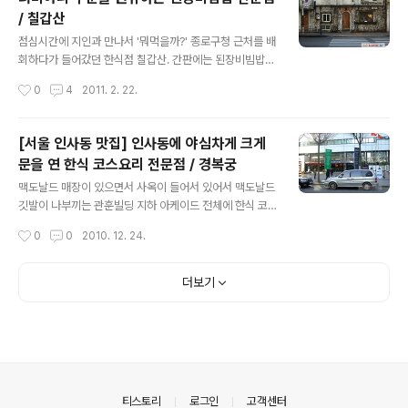
는 곳이다. 매운 맛 강도와 어묵 식재료 설명. 헉강도(위 사
/ 칠갑산
진 참고)의 맵기로 어묵탕을 주문. 끼니로는 어묵볶기와 어
글 내용
묵탕을 먹으면 되고, 술안주로는 어묵전골을 시키면 된다.
점심시간에 지인과 만나서 '뭐먹을까?' 종로구청 근처를 배
반찬 4종과 다시마 우린 물로 지은 밥이 함께 나오는 어묵
회하다가 들어갔던 한식점 칠갑산. 간판에는 된장비빔밥과
탕. 적지 않은 양의 어묵. 헉 강도의 매움은 과연 어떤 정도
너비아니 전문점이라고 간판에 적혀 있다. 맛소문, 입소문
작성시간
0
4
2011. 2. 22.
의 맵기인지 궁금해하며 한 숟갈 떠먹었다. 살짝 얕보는 마
으로 꽤 유명한 곳이다. 손가락 버튼 눌러주시고 읽으시면
음으로 떠먹은 국물의..
더 재미있답니다^^; 점심시간이라서 일대의 직장인들이 많
이 자리 잡고 있었다. 된장 비빔밥 2개를 주문했다. 주문 받
[서울 인사동 맛집] 인사동에 야심차게 크게
으러 온 여자분은 돌아가지 않고 "너비아니(15,000원)는
문을 연 한식 코스요리 전문점 / 경복궁
안시키시고요?"라며 추가 주문을 권유(?)한다. 추천은 절
글 내용
대 아니었으며, 좋게 말해서 권유이고 강매적 느낌이다. 너
맥도날드 매장이 있으면서 사옥이 들어서 있어서 맥도날드
비아니 주문하지 않으면 진상 손님이라는 주눅된 심정을
깃발이 나부끼는 관훈빌딩 지하 아케이드 전체에 한식 코
들게 하는...... 저녁 시간대이라면 요리 격인 너비아니 주문
스요리점 경복궁과 해물요리점 어담이 들어섰다. 이 아케
작성시간
0
0
2010. 12. 24.
을 권유하는 것이라면 그나마 이해가 될만하겠는데, 점심
이드는 원래 우편취급소, 호프집, 서린낙지, 서울에서 두번
시간에 2명에게 밥값 10..
째로 잘하는 집(한방 찻집) 등이 들어서 있던 곳이었는데,
모든 세입자들이 나가고 통째로 이곳을 임대해서 경복궁과
더보기
어담이 문을 연 것이다. 위치상으로 인사동권으로 보기도,
종로권으로 보기도 애매한 곳이기도 하지만, 상권적으로
인사동 소비 인구와 접대 장소가 필요한 종로권 직장인 인
구를 동시에 잡을 요충지라고 볼 수 있겠다. 지하로 내려가
는 계단. 점심에 종로에서 지인과 약속이 있어서 어디서 먹
을까 궁리하다가 새로 문을 연 경복궁에 가보기로 했다. 오
의안내
티스토리
로그인
고객센터
픈 전에 이 앞을 지나다니며 홍보물을 보..