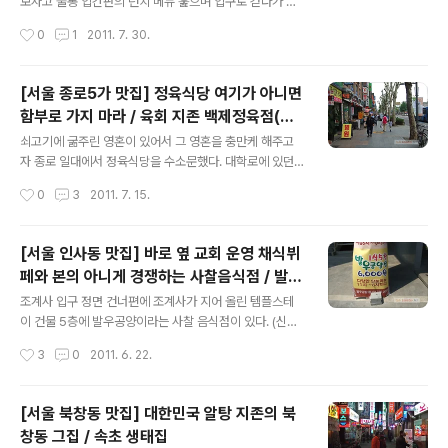
에서 권해주신 갈비살로 눈이 갔다. 갈비살 150g 호주산,
보자고 물통 입간판의 런치 메뉴 훑으며 입구로 걷다가 발
미국산 18,000원 호주산이라는 건가 미국산이라는 건가?
견했다. 매생이 갈비탕이 미국산 쇠고기라고 적혀 있었다.
작성시간
0
1
2011. 7. 30.
미국산인 것으로 간주, 나는 체질상 미국산 쇠고기는 못 먹
작년 12월에 사진도 열심히 찍어가며 먹었던 그 갈비탕의
는다. 생삼겹살을 주문했다. 올..
쇠고기가 미국산이었던 것이다 ㅠ,ㅠ 2010. 12. 24 인사
동에 야심차게 크게 문을 연 한식 코스요리 전문점 / 경복궁
[서울 종로5가 맛집] 정육식당 여기가 아니면
체질상 미국산 쇠고기는 먹지 못하는데, 미국산 쇠고기인
함부로 가지 마라 / 육회 지존 백제정육점(백
줄 알았으면 주문하지도 사진을 이렇게 열심히 찍어대며
글 내용
제 고기집)
먹지도 않았을 것인데, 경복궁 측에서는 원산지를 분명히
쇠고기에 굶주린 영혼이 있어서 그 영혼을 충만케 해주고
명시했으며(했을 것이고), 그것을 보지 못한 나의 전적인
자 종로 일대에서 정육식당을 수소문했다. 대학로에 있던
불찰에서 비롯된 것이니 누구를 탓 할 수 없다. 경복궁 입구
모 정육식당에 가봤더니 1년만에 업종을 갈아치워서 당황
작성시간
0
3
2011. 7. 15.
에 이젤 같은 안내판에 한우 이력 증명 문서들이 전시되어
스러웠다. 고민고민하다가 퍼뜩 떠오른 곳이 육회로 잘 알
있어서 나는 순진하게도 경복..
려진 종로5가 백제 정육점(백제 고기집). 백제 정육점은 몇
번 가서는 육회만 먹었는데 이번에는 오직 순수하게 온리
[서울 인사동 맛집] 바로 옆 교회 운영 채식뷔
고기만 먹기 위하여 가엾은 영혼과 함께 종로5가로 향했
페와 본의 아니게 경쟁하는 사찰음식점 / 발우
다. 식약청 단속 이력이 있는 업소가 백제정육점(효제동 15
글 내용
공양 콩 (발우공양 2호점)
5)인지 백제육회이야기(효제동 219-1)인지 사람들이 헷
조계사 입구 정면 건너편에 조계사가 지어 올린 템플스테
갈려 하는데, 두곳은 주소지만 다르고 마주 보고 있는 본점
이 건물 5층에 발우공양이라는 사찰 음식점이 있다. (신정
과 분점 사이일 뿐. 가지 많은 나무 바람 잘 날 없으니 오늘
동 국제선센터 1층의 발우공양 '공감'은 지난 2011년 5월
작성시간
3
0
2011. 6. 22.
도 백제정육점으로 향한다. 백제 고기집은 1호선 종로5가
3일에 개점한 3호점) 5층 발우공양의 메뉴는 가격이 높아
역 4번 출구로 나온 방향으로 백제..
서 꿈도 못꾸었었는데, 최근 발우공양의 보급형(?) 버전으
로서 아침 점심 식사용 뷔페 식당 '콩'이 문을 열었다. 콩이
[서울 북창동 맛집] 대한민국 알탕 지존의 북
밭의 쇠고기라는 별명으로 채식주의자들의 주요 단백질 공
창동 그집 / 속초 생태집
급원이기 때문에 그렇게 이름을 붙인 듯하다. 조계종 입장
글 내용