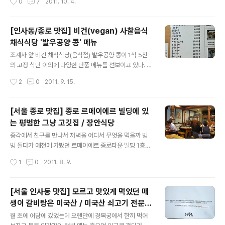
0
7
2011. 10. 4.
플)이라면, 분위기 있거나 가격도 싸지 않은 나름 번듯한 곳
에서 저녁 식사를 하는게 모양 빠지지 않는 코스이긴 하지
만, - 옛날국수맛집을 마지막 카드로 킵해두었다가 - 맛집
[인사동/종로 맛집] 비건(vegan) 사찰음식
찾아 삼만리 애를 썼는데도 각별히 만족도 높을만한 곳이
채식식당 '발우공양 콩' 메뉴
찾아지지 않을 때 겸허한 마음가짐으로 이집을 찾으시길.
글 내용
경복궁역에서 시내로 나가는 버스정류장 앞에 있는 옛날국
조계사 앞 비건 채식식당(음식점) 발우공양 콩이 1식 5찬
수맛집. 스스로를 맛집이라고 내건 간판은 밉지 않은 순수
의 고정 식단 이외에 다양한 단품 메뉴를 선보이고 있다. 처
귀요미다. (2번출구 나와서 100m 직진.3번출구 반대편에
음 문을 열었을 때는 1식 5찬의 정식 1가지만 있었는데 10
작성시간
2
0
2011. 9. 15.
위치) 인테리어, 메뉴, 직원들의 옷차림 등 뭐 하나 튀는 것
종 이상의 단품 메뉴 추가로 채식 선호자들이 선택의 폭이
없이 평범 그 자..
넓어졌다. 1식 5찬 발우공양상/비빔국수/뽕잎콩국수/연잎
물냉면/연잎비빔밥/건강김밥/자연송이도시락/산사도시락/
[서울 종로 맛집] 종로 르메이에르 빌딩에 있
만행도시락/콩 도시락/콩까스 정식/콩까스 정식 * 관련 글
는 평범한 그냥 고깃집 / 장안식당
바로 옆 교회 운영 채식 뷔페와 본의 아니게 경쟁하는 사찰
글 내용
음식점 / 발우공양 콩 (발우공양 2호점) 음료, 차 메뉴도 준
종각에서 친구를 만나서 저녁을 어디서 무엇을 먹을까 빙
비하고 있다. 인사동 일대 일명 '전통찻집'들이 내놓고 있는
빙 돌다가 예전에 가봤던 르메이에르 종로타운 빌딩 1층의
원재료들보다 훨씬 정직하고 우수한 재료로 만든 좋은 음
식당가에 있는 장안식당에 들어갔다. 자리에 앉아서 메뉴
작성시간
1
0
2011. 8. 9.
료들. 매번 1식 5찬만 먹다가 다른 음식도 맛볼 겸 콩까스
판을 펼쳤다 주문 받는 여자 직원이 "갈비살이 맛있어요."
정식과 비빔국수..
하신다. 음식점 어디를 가서든지 식당 측에서 "(우리 가게
는 특히) ○○○가 맛있어요"식으로 자기네 어떤 음식을 맛
[서울 인사동 맛집] 모르고 맛있게 먹었던 매
있다고 말하는 순간 그곳 음식에 대한 식욕이 반감된다. 묻
생이 갈비탕은 미국산 / 미국산 쇠고기 전문점
지도 않았는데 어떤 음식을 권한다는 취지도 그렇고, 자화
글 내용
인사동 경복궁
자찬적 언사가 부드럽게 받아들여지지 않기 때문. 메뉴판
월 초에 어담에 갔었는데 오랜만에 경복궁에서 한끼 먹어