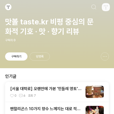
검색하기
티스토리
맛볼 taste.kr 비평 중심의 문
화적 기호 · 맛 · 향기 리뷰
구독자
0
구독하기
방명록
신고하기 레이어
열기
인기글
[서울 대학로] 오랜만에 가본 '민들레 영토',
운영 방식이 바뀌어 있었네
0
6
조회
7
펜할리곤스 10가지 향수 느껴지는 대로 적어