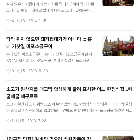
밀국수 5천원, 고기국밥. 구포국수 대폿집 분위기의 국수
삶지 않은 돼지껍데기 파는 대학로 껍데기 / 혜화역 대학로
집. 원조 멸치국수 "쫄깃하고 담백한 소면맛!" 소문난 국수
소나무길 맛집 - 대학로 껍데기 대학로 소나무길에 뚝배기
집 소문난 국수집. 손국수 손국수 - 수육, 문어, 생선전. 중
로 눌러 굽는 희귀템 돼지껍데기집이 있다는 귀띔을 듣고
작성시간
4
8
2014. 1. 15.
국식 국수요리집 마오 짜장면, 짬뽕, 북경요리, 꿔바로우 파
위치 확인 없이 찾아갔는데, 5분을 헤맨 끝에 발견한 대학
는 중국식 면요리집..
로껍데기집의 위치는, 자주 다니던 길에서 항상 전광수커
피하우스까지만 보고 지나치고 눈에 전혀 들어오지 않았
탁탁 튀지 않으면 돼지껍데기가 아니다 ::: 홍
던, 그 옆집. 늘상 우리 주변에 차고 넘치고 있는 정보, 이치,
대 기찻길 마포소금구이
원리, 득템도 그것과의 을 제외하고, 하는 누군가의 큐레이
글 내용
션 역할이 없으면, 그래서 자신의 눈에 내내 들어오지 않으
홍대 맛집 마포소금구이, 홍대 기찻길 마포소금구이 삶지
면 평생토록 내 것이 아니다. 눈이 두 개나 있고 그것이 시
않은 날 돼지껍데기 맛있는 곳. 홍대 기찻길 마포소금구이
야권에 들어왔는데도, 못 보고 지나쳐 사장되거나 휘발되
돼지껍데기집, 돼지껍데기 굽는 방법, 산울림소극장 근처
작성시간
0
5
2013. 8. 30.
고 마는 의미 있는 것들이 세상에는 많다. 육안으로는 봤지
맛집, 홍대 기찻길 맛집 며칠 전 다녀온, 홍대 산울림소극장
만 식별안 혹은 안목이라는 또..
맞은편에서 신촌으로 넘어가는 기찻길목에 있는, 삶지 않
은 생돼지껍데기가 나오는 마포소금구이집. 마포소금구이
소고기 원산지를 대그빡 얍삽하게 굴려 표시한 어느 한정식집...떼
집 리뷰 목차 1. 돼지껍데기들의 툭탁툭탁 텀블링 동영상
굴떼굴 떼구르르
2. 날 돼지껍데기의 자태 3. 불판에 굽기 4. 구워진 돼껍 맛
글 내용
있게 먹는 법 5. 마포소금구이집에 처음가는 분들을 모르
소고기 원산지 표시 위반 코스 메뉴만 있는 어느 한정식집의 안내문. 그 대그빡 굴림
는 소소한 팁 1. 돼지껍데기들의 텀블링 생돼지껍데기집이
이 참으로 기상천외하고 얍삽하도다. 안봐도 뻔할 뻔데기지만 포스팅을 하려면 팩트
감소 추세인 요즘인데 오랜만에 튀노는 돼껍녀석들 모습을
를 만나야 할 의무가 있으므로 직접 문의해서 '단, 갈비는 LA갈비'의 소고기 원산지
작성시간
1
5
2013. 7. 26.
보니 완전 정겨움. 날 거를 구운 돼지껍데기는 너 그러라고
미국산 확인. 내부 메뉴판이 아닌 옥외 간판이라 해도 원산지를 빠져나갈 다의적 여
시키지도 않았는데 열심히 이리..
지로 모호하게 표시하는 건 위법의 소지가 있을지도 모른다. 대그빡을 만든 뇌구조
레시피 국내산 식재료만 사용한다고 사람들을 꼬시고는 싶은데...1큰술 정작, 왠만한
[압구정 맛집] 갈비탕 먹으러 삼원가든에 갔