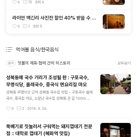
보는 시향기
6
15
조회
6
라이언 맥긴리 사진전 할인 40% 받을 수 있
는 포스터 vs. 서촌 러프커피의 오리지널 포
0
1
조회
5
스터
먹어볼 음식/한국음식
분류 전체보기
주요 글 목록
맛볼의 제휴·협력 간략 히스토리
모두보기
공지
성북동에 국수 거리가 조성될 판 : 구포국수,
무명식당, 올레국수, 중국식 면요리집 마오
글 내용
성북동 무명식당 근처 성북동 국수집 맛집 - 구포국수 올레
국수, 중국집 마오, 소문난 국수집 성북동 큰 길 100m 좌
우로 예전부터 혹은 최근에 들어서 있는 국수집이 10여 곳.
작성시간
0
2
2014. 4. 26.
무명식당 001 요즘 성북동에서 사람들이 꽤 먹고 있는 무
명식당(주)에서 운영하는 프랜차이즈 백반식 식당 무명식
당 1호점. 본사는 성북동 비둘기 뒤에 위치. 올레국수 딴지
뚝배기로 짓눌러서 구워먹는 돼지껍데기 전문
일보 오야붕과 인상착의가 비슷한 분이 올레국 바깥 자리
점 :: 대학로 껍데기 (혜화역 맛집)
에서 국수 기다림. 올레국수 메뉴 고기국수 비빔국수 냉메
글 내용