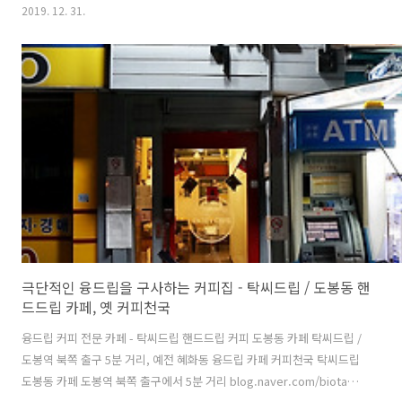
블로그 후기에서,나란히 놓여 있는 저것을 이라고 적기도 했던, 그렇게
2019. 12. 31.
애꿎은 정체성 수난시대를 겪고 있는 더블하모니의 그라인더.합정역5번
출구 대각선 합정역 2번 출구 3분 거리에 있는 30평 공간에 메져 로버 일
렉트로닉 15대 포함 그라인더 19대를 사용하는 작은 커피집 _ 더블하모
니아는 사람은 벌써 알고 자주 가며 모르는 사람은 10년이 지나도 통 모
를 바리스타들의 커피투어 성지聖地 _ 더블하모니 요란하게 나대거나
과시하지 않고, 지향하는 정신을 조용히 실천하는 커피집 자신들의 노력
과 결과물..
극단적인 융드립을 구사하는 커피집 - 탁씨드립 / 도봉동 핸
드드립 카페, 옛 커피천국
융드립 커피 전문 카페 - 탁씨드립 핸드드립 커피 도봉동 카페 탁씨드립 /
도봉역 북쪽 출구 5분 거리, 예전 혜화동 융드립 카페 커피천국 탁씨드립
도봉동 카페 도봉역 북쪽 출구에서 5분 거리 blog.naver.com/biotak