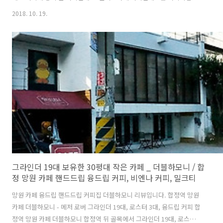
서 운영 → coffeemeup.kr / 커피미업: SCAE 유럽 바리스타 자격증 주
2018. 10. 19.
관사. 커피인쇄소는 커피미업의 쇼케이스 성격의 공간. 커피인쇄소는 생
두 구입부터 볶음 추출에 이르기까지 고집스레 작가주의 정신으로 (아이
스커피, 종이컵 테이크웃 커피 판매 불가) 핸드드립/융드립/에스프레소
커피를 제대로 내는 을지로 유일한 카페. 을지로 카페 커피인쇄소의 계피
차 계피 한 톨도 넣지 않았는데 계피 냄새 적나라하게 퍼져 나오는 진기
한 커피. 여느 카페에서 메뉴판이나 커피카드에서 견과, 베리, 자두, 복숭
아 냄..
그라인더 19대 보유한 30평대 작은 카페 _ 더블하모니 / 합
정 망원 카페 핸드드립 융드립 커피, 비엔나 커피, 밀크티
망원 카페 융드립 핸드드립 커피집 더블하모니 리뷰입니다. 합정역 망원
카페 더블하모니 - 메저 로버 그라인더 19대, 로스터 3대, 융드립 커피 합
정역 망원 카페 더블하모니 합정역 뒤 골목에서 그라인더 19대, 로스터 3