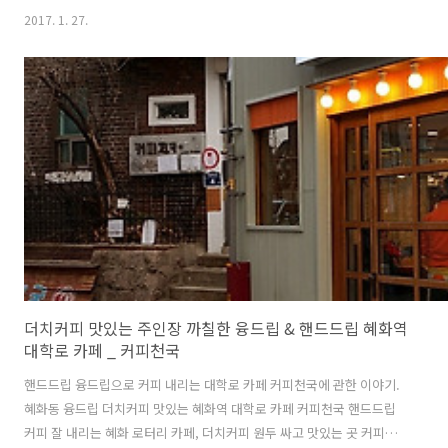
커피 홍대입구역 3번출구에서 연남동 동진시장으로 가는 길 첫 골목의 5
2017. 1. 27.
년차 카페 커피미업 Coffee Me Up 커피미업 가배점 오사카. 커피미업
오사카 매장의 특화 메뉴 - 쓰리썸, 싸이폰, 더치 커피미업의 도시 콘셉트
매장 시리즈 홍대점 - 오사카 특징: 1. 일본식 커피 표방 2. 에스프레소 머
신 생략 3. 핸드드립 3,000원부터 4. 쓰리썸 - 오사카 시그니처 커피. 원
두량 3배로 핸드드립을 농후하게 추출해서 므흣한 쓰리썸 같은 강렬한
미각체험 지향 5. 드라마 '심야식당'(..
더치커피 맛있는 주인장 까칠한 융드립 & 핸드드립 혜화역
대학로 카페 _ 커피천국
핸드드립 융드립으로 커피 내리는 대학로 카페 커피천국에 관한 이야기.
혜화동 융드립 더치커피 맛있는 혜화역 대학로 카페 커피천국 핸드드립
커피 잘 내리는 혜화 로터리 카페, 더치커피 원두 싸고 맛있는 곳 커피천