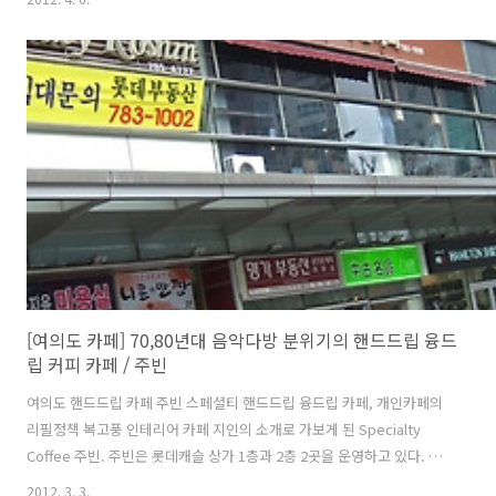
반영합니다. 처음 카페코에 방문했던 날, 입구 칠판에 씌여 있던 '화장실
꼭! 가보세요'라는 뿌듯한 자부심이 배어 있는 글귀가 궁금해서 대체 어
떻길래.... 볼 일이 없는데도 일부러 들어가 봤었다. * 관련 글 - 북촌에 일
부러 숨어 있는 융드립 전문 핸드드립 커피점 / 카페코 - 옛스러운 집기와
커피장비로 꾸며진 분위기 좋은 카페 / 카페코 - 착하고 영민한 쿠폰적립
카드를 운영하는 카페 - 다동커피집, 삼청동..
[여의도 카페] 70,80년대 음악다방 분위기의 핸드드립 융드
립 커피 카페 / 주빈
여의도 핸드드립 카페 주빈 스페셜티 핸드드립 융드립 카페, 개인카페의
리필정책 복고풍 인테리어 카페 지인의 소개로 가보게 된 Specialty
Coffee 주빈. 주빈은 롯데캐슬 상가 1층과 2층 2곳을 운영하고 있다. 2
층이 2005년에 문을 열었는데 일부러 찾아 오는 사람들 아니고서는 눈에
2012. 3. 3.