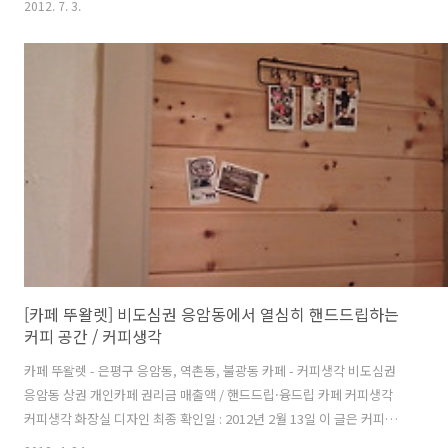
2012. 7. 3.
있었다. 삼청동 카페 카페코. 나는 세상에서 유명한 곳이 제일 싫은데, 다
들 아시다시피 유명한 곳들 중에는 게거품 잔뜩에 얼토당토 돼도 않게 유
명하기만 한 곳이 92.18% 이상이기 때문이다. 그런데 삼청동에 숨어 있
는 카페코는 유명한 카페가 아니라 맛있고 멋있는 카페라서 정말 다행이
다. 휴~ 유명한 카페는 대개 맛은 없고 시끄럽기만 하다. 사람들이 좀비
처럼 꾸역꾸역 찾아가는 강원도의 어느 유명한 카페는 유명세 찾아 ..
[카페 뚜왈렛] 비도심권 응암동에서 열심히 핸드드립하는
커피 공간 / 커피생각
카페 뚜왈렛 - 은평구 응암동, 역촌동, 불광동 카페 - 커피생각 비도심권
응암동 상권 개인카페 권리금 매출액 / 핸드드립·융드립 카페 커피생각
커피생각 화장실 디자인 최종 확인일 : 2012년 2월 13일 이 글은 커피생
각 총론이 아닌 화장실에 한정된 견해이며 최종 확인일 이후 변화가 있을