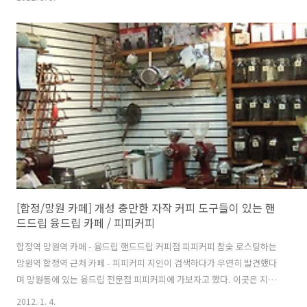
잘 띄지 않는 단점을 타개하기 위해서, 아파트상가와 여의도 유동인들을
흡수하려고 1층에도 문을 연 것으로 보인다. 2층 본점의 차분한 느낌과
달리 캐주얼하고 모던한 분위기의 1층 '주빈 마에스터' 2층 상가 통로와
주빈 입구. 커피 만드는 공간. 주빈의 주력 세일 포인트는 스페셜티 커피
의 확보와 제공. 음악 선곡, 컬러 코드, 집기가 주는 정서가 다동커피집의
그것과 많이 비슷한 것이 40대 후반~60대층이 친근감을..
[합정/망원 카페] 개성 충만한 자작 커피 도구들이 있는 핸
드드립 융드립 카페 / 피피커피
합정역 망원역 카페 - 융드립 핸드드립 커피점 피피커피 참숯 로스팅하는
망원역 합정역 근처 카페 - 피피커피 지인이 검색하다가 우연히 발견했다
며 망원동에 있는 융드립 전문점 피피커피에 가보자고 했다. 이곳은 지하
철에서 접근하는 동선이 좀 먼 곳에 위치해 있다. 피피커피는 앉아서 마
2012. 1. 4.