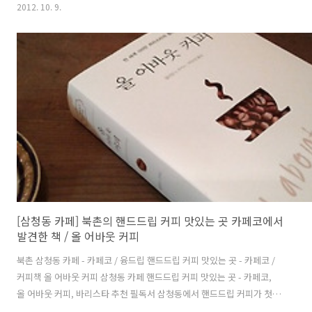
이고 사적인 맛볼의 핸드드립 커피 순위 100선 대한민국에 소재한 카페
2012. 10. 9.
들의 핸드드립 커피 맛있는 카페 100선을 작성하는 이 작업은 2013년
12월 31일 이후까지 그 내용이 완성되는 진행형 프로젝트입니다. - 커피
는 같은 결과물이라도 맛보는 사람의 미각, 기호, 성향, 당시의 몸상태에
따라 만족도의 스펙트럼이 백만 스물 한 가지인 식품이니 맛볼의 주관적
이고 사적인 리스트일 뿐이므로 객관적 공신력이 절대로 없음을 밝힙니
다. - 핸드드립 커피 맛의 카페 순위는 추출 방법·과정에서 개성..
[삼청동 카페] 북촌의 핸드드립 커피 맛있는 곳 카페코에서
발견한 책 / 올 어바웃 커피
북촌 삼청동 카페 - 카페코 / 융드립 핸드드립 커피 맛있는 곳 - 카페코 /
커피책 올 어바웃 커피 삼청동 카페 핸드드립 커피 맛있는 곳 - 카페코,
올 어바웃 커피, 바리스타 추천 필독서 삼청동에서 핸드드립 커피가 첫번
째로 맛있는 카페코에 들러서 벽보기 자리에 앉았는데 못보던 책이 꽂혀