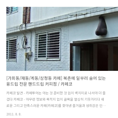
보기로 했다. 카페 창희 입구. 오래된 3층 건물을 통째로 카페(1,2층)와
커피 교육장(3층)으로 사용하고 있다. 1층 내부. 2층으로 올라가는 계단.
계단 바닥면을 보면 건물의 지닌 세월을 느낄 수 있다. 2층 안쪽. 2층은
천장과 벽면을 도색이나 나무로 덮는 마감을 하지 않고, 콘트리트 회빛
질감을 그대로 실내 디자인으로 채택하고 있다. 2층 창가. 창밖으로 가로
수길을 내다보며 사람구경하는 재미가 좋은 명당이 저 맞..
[가회동/재동/계동/삼청동 카페] 북촌에 일부러 숨어 있는
융드립 전문 핸드드립 커피점 / 카페코
카페코 발견 - 카페투어는 아는 것 준비한 것 없이 백치미로 나서야 더 즐
겁다 카페코 - 아무런 정보와 목적지 없이 골목을 열심히 기웃거리다 새
로운 그리고 만족스러운 카페(카페코)를 찾아낸 즐거움과 성취감은 인터
넷으로 특정 지역의 카페를 검색해서 리뷰를 통해 사전에 간접 경험을 얻
2011. 8. 8.