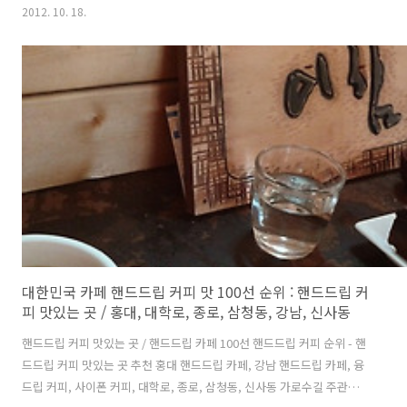
하향이라고 견해하는 건 스스로가 고상한 문화 수준이라 자인하는, 되지
2012. 10. 18.
못하고 조악한 마이너적 마니아 의식의 발로일 것이 분명하며, 근거 없고
어이 없는 선민의식이기도 하지만, 당신이 2002년 월드컵 이후부터 신촌
바닥을 보고 느껴 오고 있는 그 분위기와 추세를 감히 우하향의 모습이라
고 정의함) 직선 거리 300m 이웃 홍대권과는 대비되게 몰개성적으로 -
TV 늬우스의 위생의료 관련 자료화면에서 가끔씩 나오는 한 방울 떨어뜨
린 세균이 시간이 가면서 배지 전체를 잠식하는 모습처럼 - 술집에 고깃..
대한민국 카페 핸드드립 커피 맛 100선 순위 : 핸드드립 커
피 맛있는 곳 / 홍대, 대학로, 종로, 삼청동, 강남, 신사동
핸드드립 커피 맛있는 곳 / 핸드드립 카페 100선 핸드드립 커피 순위 - 핸
드드립 커피 맛있는 곳 추천 홍대 핸드드립 카페, 강남 핸드드립 카페, 융
드립 커피, 사이폰 커피, 대학로, 종로, 삼청동, 신사동 가로수길 주관적