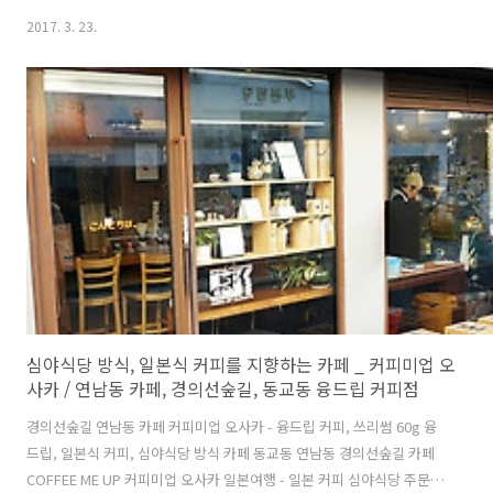
대, 에스프레소 머신 2대로 커피를 도모하며 융드립 커피와 비엔나커피
2017. 3. 23.
를 맛있게 만드는 30평대의 작지만 아주 큰 카페. 더블하모니에 관한 이
야기: 아는 사람은 벌써 알고 자주 가며 모르는 사람은 통 모르는 바리스
타들의 커피 투어 성지聖地. 커피 뿐만 아니라 위스키 와인 향수 등 맛과
향 훈련을 필요로 하는 사람이라면 반드시 경험해야 할 테이스팅의 산실.
향수로 치면 14종류 향료에 해당하는 커피 원두 14종의 싱글오리진 에스
프레소를 국내에서 가장 온전하게 제공하려고 노력하는 카페인데, 1..
심야식당 방식, 일본식 커피를 지향하는 카페 _ 커피미업 오
사카 / 연남동 카페, 경의선숲길, 동교동 융드립 커피점
경의선숲길 연남동 카페 커피미업 오사카 - 융드립 커피, 쓰리썸 60g 융
드립, 일본식 커피, 심야식당 방식 카페 동교동 연남동 경의선숲길 카페
COFFEE ME UP 커피미업 오사카 일본여행 - 일본 커피 심야식당 주문제