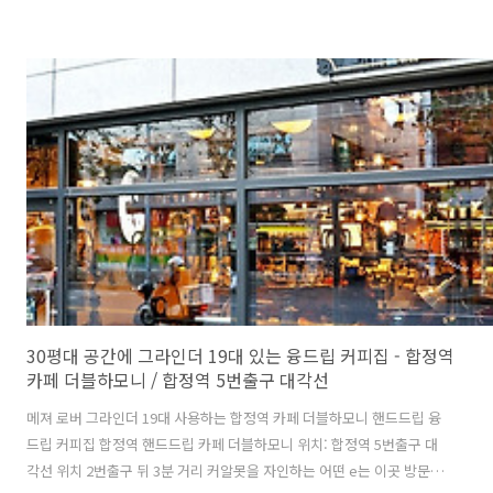
30평대 공간에 그라인더 19대 있는 융드립 커피집 - 합정역
카페 더블하모니 / 합정역 5번출구 대각선
메져 로버 그라인더 19대 사용하는 합정역 카페 더블하모니 핸드드립 융
드립 커피집 합정역 핸드드립 카페 더블하모니 위치: 합정역 5번출구 대
각선 위치 2번출구 뒤 3분 거리 커알못을 자인하는 어떤 e는 이곳 방문한