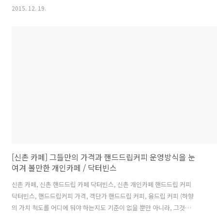
국 대학로 카페 커피천국 Coffee Paradiso 혜화역 5분 거리 대학로에
2015. 12. 19.
숨어서 융드립으로 커피 내리는 작은 카페. 융드립 카페는 서울에서 열
손가락 이내로 만났던 레어 아이템. 주문하면 언제나 마실 수 있는 원두
30종 이상을 상시 보유하고 있는 7년차 제야의 비주류 카페. 주인 개까칠
but 커피 맛은 핵만족. 커피천국의 단점 ● 추가 요금이 드는 리필 제도:
메뉴에 따라 1~3천원 ● 카페 입장 3시간 초과시 1시간에 500원 과금:
극히 일부 장시간 체류자를 고려, 민들레영토 방식 ●..
[신촌 카페] 그들만의 가격과 핸드드립커피 운영방식을 눈
여겨 볼만한 개인카페 / 닥터빈스
신촌 카페, 신촌 핸드드립 카페 닥터빈스, 신촌 개인카페 핸드드립 커피
닥터빈스, 핸드드립커피 가격, 객단가 핸드드립 커피, 융드립 커피 (하향
의 가치 척도를 어디에 둬야 하는지도 기준이 없을 뿐만 아니라, 그것을