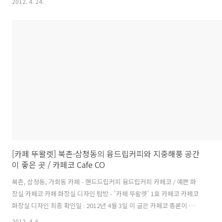
2012. 4. 24.
경우 서두에 반영합니다. 커피생각은 서울 비도심권인 응암동에서 핸드
드립, 특히 융드립커피를 맛있게 곧잘 내려주기로 입소문난 동네 카페.
이곳 쥔장님 커피 맛의 평점은 8점 이상. * 관련 글(외부 글 링크) - 응암
동 커피생각.. - 응암동 : 커피생각 - 핸드드립&융드립전문 응암동 화장
실 문을 열기 전에... 원래 '카페 뚜왈렛' 시리즈를 구상한 취지는 카페·
서비스시설 화장실의 예쁘거나 독특한 디자인을 발굴해서 소..
[카페 뚜왈렛] 북촌·삼청동의 융드립커피와 지중해풍 공간
이 좋은 곳 / 카페코 Cafe CO
북촌, 삼청동, 가회동 카페 - 핸드드립커피 융드립커피 카페코 / 예쁜 화
장실 카페코 카페 화장실 디자인 탐방 - '카페 뚜왈렛' 1호 카페코 카페코
화장실 디자인 최종 확인일 : 2012년 4월 3일 이 글은 카페코 총론이 아
닌 화장실에 한정된 견해이며 최종 확인일 이후 변화가 있을 경우 서두에
2012. 4. 6.