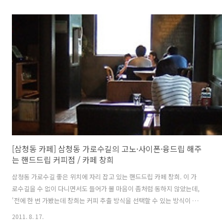
시는 위주의 접객 공간이 아니라 로스팅이 주목적인 공간이기 때문에, 테
이블은 2개가 놓여 있으며 나머지 공간에는 로스터 3개와 커피 장비들이
자리를 점유하고 있다. 피피커피는 융드립만을 하는 카페. 피피커피에서
자체 제작한 참숯 로스터. 로스터의 화원인 참숯을 넣는 곳. 피피커피는
특이한 커피도구를 사용하고 있었다. 동파이프 드리퍼 홀더와 유리 서버
를 대신한 수구. 블렌드커피 융드립 장면 #1 블렌드커피 융드립 장면 #2
블렌드..
[삼청동 카페] 삼청동 가로수길의 고노·사이폰·융드립 해주
는 핸드드립 커피점 / 카페 창희
삼청동 가로수길 좋은 위치에 자리 잡고 있는 핸드드립 카페 창희. 이 가
로수길을 수 없이 다니면서도 들어가 볼 마음이 좀처럼 동하지 않았는데,
'전에 한 번 가봤는데 창희는 커피 추출 방식을 선택할 수 있는 방식이 독
특해서 다시 한 번 가보고 싶다' 는 지인의 추천성 의견에 따라서 방문해
2011. 8. 17.