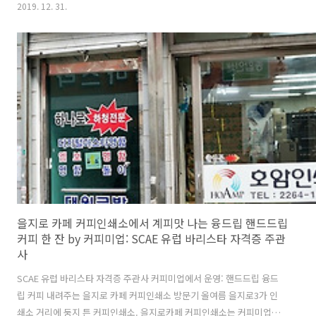
마시는 이의 기호, 구미에 따라 아주 드물게 원두 100g으로 한 잔을 추출
2019. 12. 31.
하기도 하는, 실험성 농후한, 극단적 융드립 커피집: 탁씨드립 / 도봉역
옛) 커피천국 / 혜화동 사람들이 잘 모르는 커피집 품질도 상당히 겸비했
는데, 카페 매장 판매 원두치고는 가격이 많이 저렴한 커피집 더치커피는
상당히 맛있는 커피집 상권이 폭망하든 공동화 현상이 생기든, 오직 올리
기만 알 뿐 내리는 건 통 모르는 점포 임대차 현실이 거기서 7년 커피 내
리던 주인장을 도심에서 외곽으로 내동댕이 패대..
을지로 카페 커피인쇄소에서 계피맛 나는 융드립 핸드드립
커피 한 잔 by 커피미업: SCAE 유럽 바리스타 자격증 주관
사
SCAE 유럽 바리스타 자격증 주관사 커피미업에서 운영: 핸드드립 융드
립 커피 내려주는 을지로 카페 커피인쇄소 방문기 올여름 을지로3가 인
쇄소 거리에 둥지 튼 커피인쇄소. 을지로카페 커피인쇄소는 커피미업에