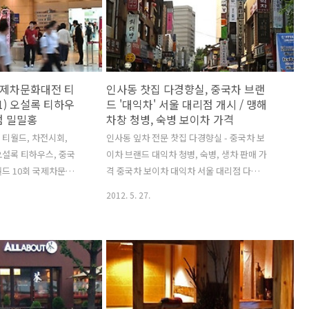
 모르고 인사동 찻집
그래서 그동안 마셔온 국경야생대엽산차와
래서 그런지 검색엔진
비교 공부해보려고 시음 후 100g 구입
 결과들 위주로만 출력
50,000원. ↑ 위는 80년대 후반에 만든 역무
혀진 책이었으면 검색
노산차 : 차엽이 큼지막하고 시래기 말려 놓
표지 사진 한 장도 걸
은 모냥 ↓ 아래는 94년에 만든 국경야생대
 국제차문화대전 티
인사동 찻집 다경향실, 중국차 브랜
점들도 표지 한 장 넣
엽산차 * 관련 글 중국차 입문자에게 추천할
(1) 오설록 티하우
드 '대익차' 서울 대리점 개시 / 맹해
만한 매우 훈..
점 밀밀홍
차창 청병, 숙병 보이차 가격
티월드, 차전시회,
인사동 잎차 전문 찻집 다경향실 - 중국차 보
오설록 티하우스, 중국
이차 브랜드 대익차 청병, 숙병, 생차 판매 가
드 10회 국제차문화
격 중국차 보이차 대익차 서울 대리점 다경향
화대전, 중국차, 삼청
실, 맹해차창 보이차 청병 숙병, 칠자병차 1
2012. 5. 27.
록 녹차 티월드페스티
편 무게 부처님오신날 연휴 인사동 거리. 주
올해도 코엑스에서 열
말 명동 메인통에서 겪게 되는, 인파에 막혀
작년에 B홀에서 열렸던
제대로 걸을 수 없는 현상이, 요즘은 인사동
의 가장 명당 A홀에
주말 거리에도 나타난다. 인사동 (전통)찻집
 도서전, 디자인리빙페
의 맏형 다경향실 앞에 못보던 광고판이 서
 흥행성이 높은 주제
있다. 대익보이차 인사동 대리점 인사동 다
데, 국제차문화대전에
경향실 전화 02-723-3651 * 관련 글 - 25년