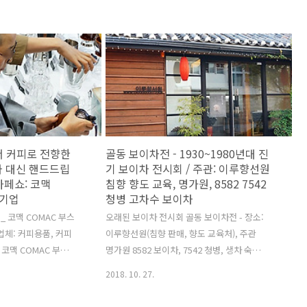
서 커피로 전향한
골동 보이차전 - 1930~1980년대 진
녹차 대신 핸드드립
기 보이차 전시회 / 주관: 이루향선원
울카페쇼: 코맥
침향 향도 교육, 명가원, 8582 7542
 기업
청병 고차수 보이차
 _ 코맥 COMAC 부스
오래된 보이차 전시회 골동 보이차전 - 장소:
업체: 커피용품, 커피
이루향선원(침향 판매, 향도 교육처), 주관
 코맥 COMAC 부스
명가원 8582 보이차, 7542 청병, 생차 숙차
를 고르고 있는 어느
고차수 보이차 - 전차, 타차, 병차 골동보이
2018. 10. 27.
피소드: 그 스님(승
차展 2018.10.25~28장소: 이루향서원 / 안
전향한 이유 수년 전
국역 1번출구주관: 이루향서원, 명가원 오묘