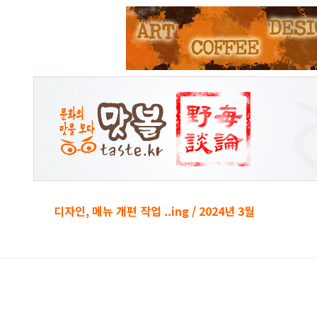
본문 바로가기
디자인, 메뉴 개편 작업 ..ing / 2024년 3월
경박단소 키