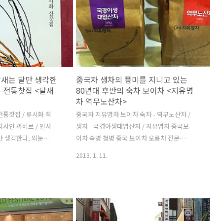
 3곳 중 하나. 루이
한 모금 마실 때 입술과 잔이 닿는 그립감(?)
에비뉴엘, 신세계 강
이 좋은, 두툼한 데미타스. 커피 뿐만 아니라
고급 라인의 한정성·
잎차도 찻자리에서 발효도나 종류에 따라 따
하기 위해서 국내에서
라 2~3가지 차를 한 번에 마시는 멀티 커핑
. 레어티 판매 매장:
(?)을 하는 경우가 많은데, 보이차, 오룡차,
세계백화점 본점, 갤
무이암차 3명이 앉아서 3종류를 마시면 9개
향수 전 제품을 모아 놓
의 잔에다가 다관이 3개 등장하고 거기에 다
새는 달만 생각한
중국차 생차의 풍미를 지니고 있는
는 획일적 시향공장..
해도 3개 필요해서 어느새 아사리판이 되는
 전통찻집 <달새
80년대 후반의 숙차 보이차 <지유명
찻자리. ..
차 역무노산차>
통찻집 / 류시화 책
중국차 지유명차 보이차 숙차 - 역무노산차 /
시인 까비르 / 인사
생차 - 국경야생대엽산차 / 지유명차 중국보
만 생각한다, 외눈박
이차 숙병 청병 중국 보이차 오룡차 전문점
 있어도 나는 그대가
지유명차 - 80년대 90년대 보이차 / 80년대
2013. 1. 11.
4년 나온지 한참 후
보이차 가격 / 90년대 보이차 가격 지유명차
골목에 라는 간판을 단
인사동점. 지유명차의 생차 국경야생대엽산
을 발견. 물론 찻집은
차에 이어서 마셔보기 시작한 숙차 가공 80
름. 류시화 에세이
년대 후반산 . 지유명차 직원의 말씀에 따르
다』가 절판된지 옛날
면 역무노산차는 숙차임에도 생차가 지닌 풍
제는 사람들의 70%
미를 보이는 특이한 숙차(숙병)이라고 한다.