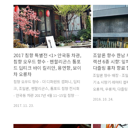
BROWNZE의 롯데백화점 잠실 10층 팝업
어느날, 아는 스님이 갑
카페2019.6.15~7.18팝업 카페는 앉아서 마
고 커피를 마셔야겠다"
실 수 있는 찻자리는 없으며 테이크아웃 주문
먹물옷 입고 사는 처지에
만 가능. 브라운즈 BROWNZE 홈페이지:
보살님들이 보시해주시는
brownze.co.kr 보이차 상인들이 그러는 경
보이차, 오룡차, 녹차를
향이 높은, '뜬구름 잡거나 실체 오간 데 없이
는 호사스러운 행동은 
과장 충만한 언사의 나열'이 없는, 간결하게
할 짓이 아니라는 것 
설명한 사업 취지. 막연한 낙관에 돈 보따리
는 게 참 간사해서 좋은 
2017 침향 특별전 <1> 안국동 차관,
조말론 향수 한남 
말고는 다른 준비 없이 달려든 기색은 안 보
좋은 차를 찾게 되는데,
침향 오우드 향수 - 펜할리곤스 톰포
렉션 6종 시향: 잎
이고, 오랜 준비에 고심한 흔적 담긴 ..
면 보이차 한 편(330g)
드 딥티크 바이 킬리안, 용연향, 보이
다즐링 홍차 향료 
차 오룡차
조말론 향수 매장 - 조
침향 오우드 향수 - 더 디퍼런트 컴퍼니, 딥티
기 & 시향기 레어티 컬렉
크, 조말론, 펜할리곤스, 톰포드 침향 전시회
오룡차, 우롱차, 다즐링
- 안국동 차관 2017년 4월 11~15일 침향 도
말론 향수 한남 부티크 
2016. 10. 24.
구, 보이차, 오룡차 전시 판매 OUD 침향 향
링 홍차 블랙티, 오룡차
2017. 11. 23.
수 - 펜할리곤스, 바이 킬리안 톰포드 딥티크
세라믹 시향스틱. 조말론
더 디퍼런트 컴퍼니 안국동 차관 안국역 1번
한강진역 1번출구에서 
출구로 나와 청국장집 별궁식당으로 가는 골
매장들 중에서 Rare T