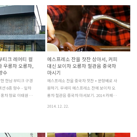
자기 "이제는 차를 끊
하고 진기한 천상의 맛과 향이라 회자되고 있
며 이런 취지의 말씀,
는_ 골동 또는 빈티지 보이차 침향
 탁발은 못 할 망정
(Agarwood)과 더불어 아주 심하게 많이 극
 그 비싼 잎차들...
도로 부유한 극소수 사람들만의 전유물_ 골
 넙죽넙죽 받아 마시
동 보이차 동경차회 시음회 참가비: 1인 180
제정신 박힌 중이라면
만원 골동 보이차 편당 시세 (추정)80년대:
깨달았습니다. 입이라
500~1,000만원대70년대: 1,000~1,500만
차 한 번 맛 보면 더
원대30년대: 5,000~8,000만원대 골동 보이
부티크 레어티 컬
에스프레소 잔을 찻잔 삼아서, 커피
 입에 맞는 차 마시려
차는 일반인들에게는 그림의 떡이며, 프랑스
차 우롱차 오룡차,
대신 보이차 오룡차 철관음 중국차
에 적어도 수..
파리 루브르 박물관이 전..
향수
마시기
말한 한남 부티크 구경
에스프레소 잔을 중국차 찻잔 + 문향배로 사
션 6종 향수 - 잎차
용하기. 무세띠 에스프레소 잔에 보이차 오
 홍차 향료 이태원 조
룡차 철관음 중국차 마셔보기. 2014 카페쇼
레어티 컬렉션: 다즐
무세띠에서 단돈 5천원에 득템한 에스프레
2014. 12. 22.
 우롱차 향료 / 시향지
소 잔. 데미타스를 찻잔으로 사용할 생각을
 런던 한남 부티크 /
왜 득템성 가격을 보고나서야 했는지 띨벙함
이태원 방면 조말론
을 자책했습니다. 한 5년 전에 그 생각이 들
eas 레어티 컬렉션 6
었으면 더 좋았을 것을... 보온성 뿐만 아니라