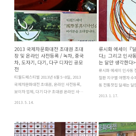
목의 찻집. 중국차, 보이차, 오룡차, 침향 전
종을 판매하고 있는 국내
시 판매장. 향수 소비층(일반 소비자 + 생산
비통 향수가 그런(롯데 
자-향수생산?교육생산)이 침향을 대하는 보
남) 것처럼 조말론에서 
편적 모습 관찰 액상으로서 OUD 향료 함유
희소성·특화성을 부여
향수의 경험은 넓은데...넓얕, 원목 고체 침
는 매장 3곳에서만 판매
향(沈香)은 접할 발상은 대체로 하지 않는,
조말론 한남 부티크, 신
희한하고 아이러니한, 침향 소비의 편중 현
러리아 WEST 조말론 
2013 국제차문화대전 초대권 초대
류시화 에세이『달
상 그리고 향료 청맹과니 현상. 패션·화장품
은 시향대 일견..멋 없
장 및 온라인 사전등록 / 녹차, 중국
다』그리고 인사동
으로서의 침향 성분 향수가 외향적이고 과..
차, 도자기, 다기, 다구 디자인 공모
는 달만 생각한다>
전
류시화 에세이 인사동 전
티월드페스티벌 2013년 6월 5~8일, 2013
절판 지구별 여행자 수피
국제차문화대전 초대권, 온라인 사전등록,
동 전통찻집 달새는 달
보이차 업체, 다기 다구 초대권 온라인 사전
이 물고기, 그대가 곁에
2013. 1. 17.
등록 기간, 초대장, 국제차문화대전 참가업
그립다 류시화의 책이 9
2013. 5. 14.
체 목록, 중국차, 녹차, 보이차 업체, 국제차
어느 날, 인사동 어느 
문화대전 참관객 기간 : 2013. 6.5 (수)
전통(?) 찻집이 있는 것
~6.8(토) / 장소 : 삼성동 코엑스 1층 Hall B
책 제목을 따서 지은 이
1,2 / 입장료 : 3,000원 커피에 서울카페쇼가
『달새는 달만 생각한
있다면 차에는 국제차문화대전. 온라인 사전
꽃날이라서 그런지, 이