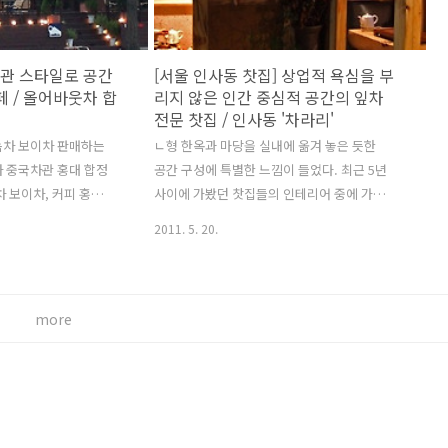
건 차전시회의 흥행성
째 인사동을 지켜오고 있는 잎차 전문 찻집 /
. 관람객 등록카드
다경향실 - 인사동, 옥석 가리기 -- (2) 찻집
 아니라 코엑스에서
다경향실 다경향실 2층 창으로 내다본 거리
차관 스타일로 공간
[서울 인사동 찻집] 상업적 욕심을 부
회들은 등록카드를 작
대익차 간판이 궁금해서 다경향실에 냉큼 올
페 / 올어바웃차 합
리지 않은 인간 중심적 공간의 잎차
요한 개인정보를 요구
라가서 주인 아저씨에게 이런 저런 것..
전문 찻집 / 인사동 '차라리'
서 개인정보 1건의..
녹차 보이차 판매하는
ㄴ형 한옥과 마당을 실내에 옮겨 놓은 듯한
 중국차관 홍대 합정
공간 구성에 특별한 느낌이 들었다. 최근 5년
 보이차, 커피 홍차
사이에 가봤던 찻집들의 인테리어 중에 가장
 카페거리 올어바웃차
기발한 발상의 공간. 차라리에는 이렇게 한
2011. 5. 20.
 수정 안내 올어바웃
옥 마루와 방으로 5개의 자리가 있는데 모두
개념 관련하여 적극적으
좌식이다. 이런 인테리어와 좌식 디자인을
 고려하여 2011년
않으면 8개 이상 나올 수 있는 면적인데, 자
문 및 총평의 내용을 수
리 수보다는 쾌적한 공간 조성에 더 주안점을
more
바웃차 측이 댓글로
둔 인간 중심적 디자인. 게다가 한옥식 인테
 맛볼이 정리한 내용
리어는 일반 현대식보다 비용이 훨씬 더 많이
 내용은 댓글로도 공
든다. 창쪽. 우리가 앉은 곳과 저쪽의 두 자
 정의 : 올어바웃차에
리. 원목을 세로로 절단해서 만든 차탁. 잎차
 개념은 차나무의 차잎
전문점답게 자리마다 퇴수기, 물 끓이기, 다