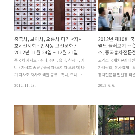
등록시 : 무료 입장
가 류시화의 책 달새는
http://teanews.com/2013/work/online.php
달새만 알고 있다. 그
사전등록 마감시 : 현장 발권 3,000원 또는
에서도 온통 찻집 관련
참가업체 샵에서 초대권 배포 브로슈어 출처
되고 있고, 얼마나 잊
: 2013 국제차문화대전 사무국
엔진에서는 그 흔한 책 
중국차, 보이차, 오룡차 다기 <자사
2012년 제10회
리지 않는다. 인터넷 서
호> 전시회 - 인사동 고전문화 /
월드 둘러보기 -- 
지 않고 책 정보..
2012년 11월 24일 ~ 12월 31일
스, 중국홍차전문
중국차 자사호 - 주니, 홍니, 흑니, 천청니, 자
코엑스 국제차문화대전 
니 / 자사호 종류 / 중국차 (보이차 오룡차) 다
차박람회, 참가업체 - 
기 자사호 자사호 색깔 종류 - 흑니, 주니, 천
홍차전문점 밀밀홍 티월
청니, 자니, 홍니, 작가 작품 자사호, 의흥 자
대전, 티월드 국제차문
2012. 11. 23.
2012. 6. 6.
사 흙 조기 자사호 전시회 일시 : 2012 . 11.
동 밀밀홍 홍차, 오설
24 (토) ~ 2012 . 12 . 31 (월) 장소 : 서울 종로
벌 국제차문화대전이 
인사동 164. 고전문화 문의 : 02-722-0103
렸다. 벌써 10회째. 
전시회가 올해는 코엑스
자리를 잡았다. A홀은
어, 모터쇼 등 대중성과
들에 할애되는 지역인