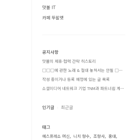
맛볼 IT
카페 뚜왈렛
공지사항
맛볼의 제휴·협력 간략 히스토리
□□□에 관한 노래 & 절대 놓쳐서는 안될 □⋯
작성 중이거나 등록 예정에 있는 글 목록
소셜미디어 네트워크 기업 TNM과 파트너쉽 계⋯
인기글
최근글
태그
에스프레소 머신
니치 향수
조향사
홍대