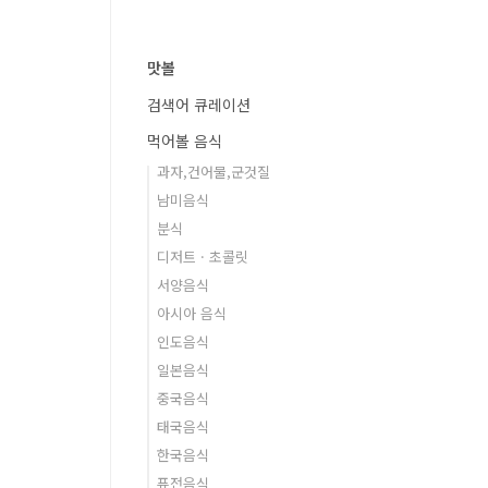
맛볼
검색어 큐레이션
먹어볼 음식
과자,건어물,군것질
남미음식
분식
디저트 · 초콜릿
서양음식
아시아 음식
인도음식
일본음식
중국음식
태국음식
한국음식
퓨전음식