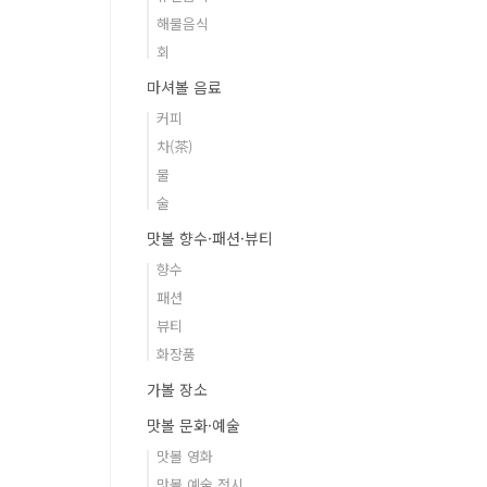
해물음식
회
마셔볼 음료
커피
차(茶)
물
술
맛볼 향수·패션·뷰티
향수
패션
뷰티
화장품
가볼 장소
맛볼 문화·예술
맛볼 영화
맛볼 예술 전시