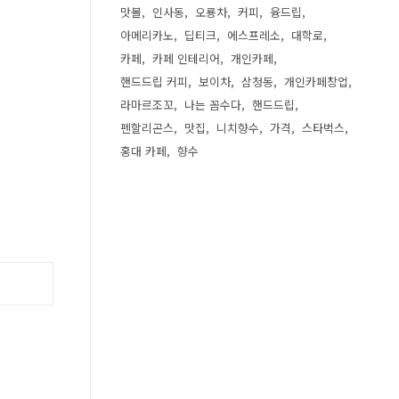
맛볼
인사동
오룡차
커피
융드립
아메리카노
딥티크
에스프레소
대학로
카페
카페 인테리어
개인카페
핸드드립 커피
보이차
삼청동
개인카페창업
라마르조꼬
나는 꼼수다
핸드드립
펜할리곤스
맛집
니치향수
가격
스타벅스
홍대 카페
향수