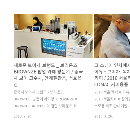
새로운 보이차 브랜드 _ 브라운즈
그 스님이 잎차에
BROWNZE 팝업 카페 방문기 / 중국
이유 - 보이차, 
차 보이 고수차, 안계철관음, 백호은
커피 / 2018 서
침
COMAC 커피용품
중국차 보이차 브랜드 - 브라운즈
2018 서울 카페쇼 리뷰
BROWNZE 방문기 네이밍: BROWNZE =
2019 서울카페쇼 참가
BROWN + BRONZE 의 결합 브라운즈 취급
소모품 제조 판매기업 -
중국차 잎차: 보이차 생차 숙차, 백차 백호은
코맥 부스에서 그라인더
2019. 7. 20.
2019. 3. 26.
침, 녹차 태평후괴, 오룡차 안계철관음, 홍차
스님을 보면서 떠오른 에
운남고수 새로운 보이차 브랜드브라운즈
려)이 잎차에서 커피로 