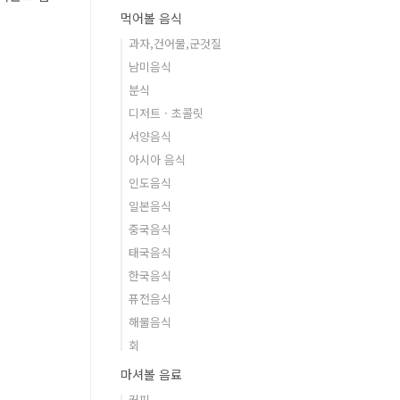
먹어볼 음식
과자,건어물,군것질
남미음식
분식
디저트 · 초콜릿
서양음식
아시아 음식
인도음식
일본음식
중국음식
태국음식
한국음식
퓨전음식
해물음식
회
마셔볼 음료
커피