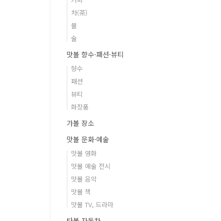
차(茶)
물
술
맛볼 향수·패션·뷰티
향수
패션
뷰티
화장품
가볼 장소
맛볼 문화·예술
맛볼 영화
맛볼 예술 전시
맛볼 음악
맛볼 책
맛볼 TV, 드라마
타볼 자동차