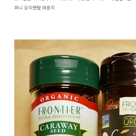
퍼니 오리엔탈 라운지