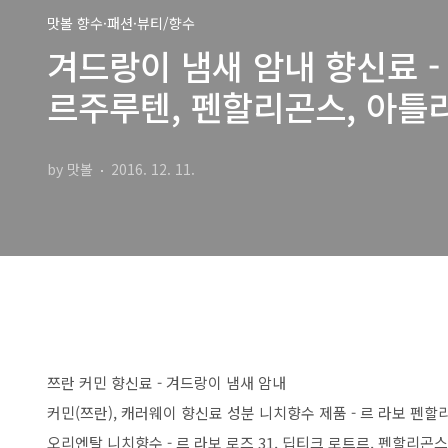
맛볼 향수·패션·뷰티/향수
겨드랑이 냄새 암내 향신료 -
르주루텐, 펜할리곤스, 아틀
by 맛볼
2016. 12. 11.
쯔란 커민 향신료 - 겨드랑이 냄새 암내
커민(쯔란), 캐러웨이 향신료 성분 니치향수 제품 - 르 라보 펜
오리엔탈 니치향수 - 르 라보 로즈 31, 딥티크 로트르, 펜할리곤