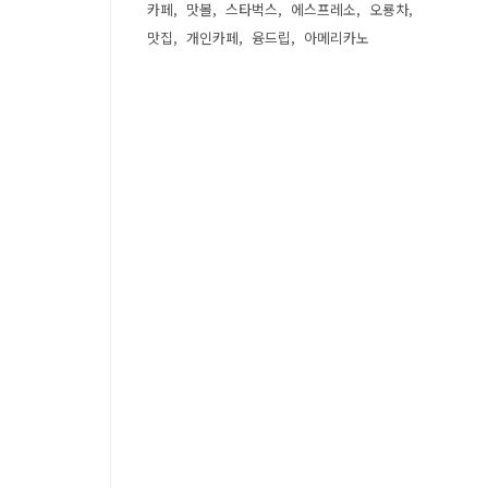
카페
맛볼
스타벅스
에스프레소
오룡차
맛집
개인카페
융드립
아메리카노