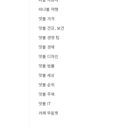
떠나볼 여행
맛볼 가격
맛볼 건강, 보건
맛볼 경영 팁
맛볼 경제
맛볼 디자인
맛볼 법률
맛볼 세상
맛볼 순위
맛볼 주제
맛볼 IT
카페 뚜왈렛