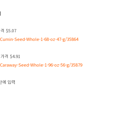
이
가격 $5.07
c-Cumin-Seed-Whole-1-68-oz-47-g/35864
/ 가격 $4.91
c-Caraway-Seed-Whole-1-96-oz-56-g/35879
단에 입력