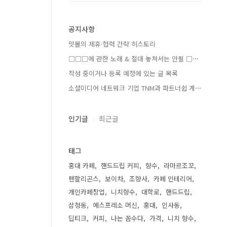
공지사항
맛볼의 제휴·협력 간략 히스토리
□□□에 관한 노래 & 절대 놓쳐서는 안될 □⋯
작성 중이거나 등록 예정에 있는 글 목록
소셜미디어 네트워크 기업 TNM과 파트너쉽 계⋯
인기글
최근글
태그
홍대 카페
핸드드립 커피
향수
라마르조꼬
펜할리곤스
보이차
조향사
카페 인테리어
개인카페창업
니치향수
대학로
핸드드립
삼청동
에스프레소 머신
홍대
인사동
딥티크
커피
나는 꼼수다
가격
니치 향수