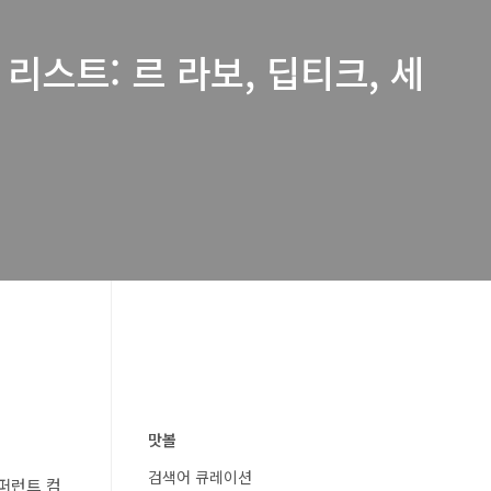
리스트: 르 라보, 딥티크, 세
맛볼
검색어 큐레이션
디퍼런트 컴