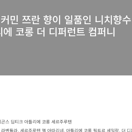
 커민 쯔란 향이 일품인 니치향수 
리에 코롱 더 디퍼런트 컴퍼니
할리곤스 딥티크 아틀리에 코롱 세르주루텐
스 라벤듈라, 세르주루텐 엘 아따리네, 아틀리에 코롱 필트르 세일랑, 더 