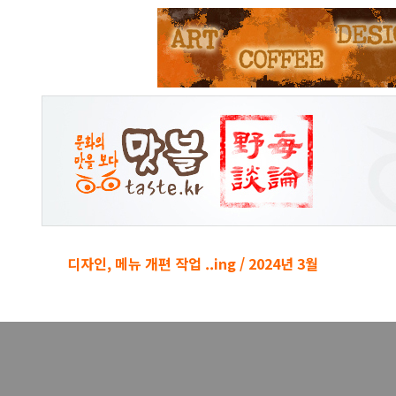
본문 바로가기
디자인, 메뉴 개편 작업 ..ing / 2024년 3월
경박단소 키