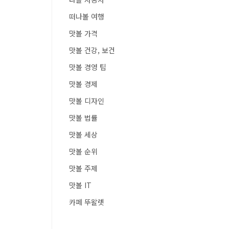
떠나볼 여행
맛볼 가격
맛볼 건강, 보건
맛볼 경영 팁
맛볼 경제
맛볼 디자인
맛볼 법률
맛볼 세상
맛볼 순위
맛볼 주제
맛볼 IT
카페 뚜왈렛