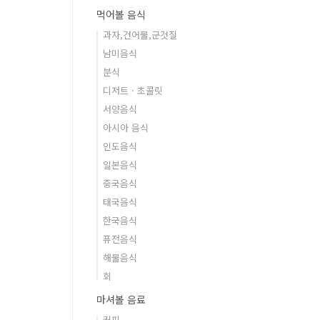
먹어볼 음식
과자,건어물,군것질
남미음식
분식
디저트 · 초콜릿
서양음식
아시아 음식
인도음식
일본음식
중국음식
태국음식
한국음식
퓨전음식
해물음식
회
마셔볼 음료
커피