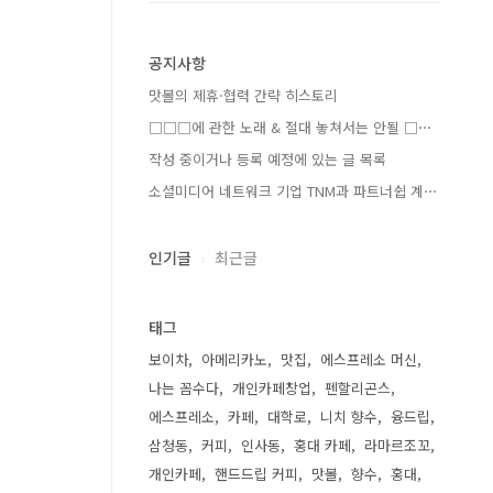
공지사항
맛볼의 제휴·협력 간략 히스토리
□□□에 관한 노래 & 절대 놓쳐서는 안될 □⋯
작성 중이거나 등록 예정에 있는 글 목록
소셜미디어 네트워크 기업 TNM과 파트너쉽 계⋯
인기글
최근글
태그
보이차
아메리카노
맛집
에스프레소 머신
나는 꼼수다
개인카페창업
펜할리곤스
에스프레소
카페
대학로
니치 향수
융드립
삼청동
커피
인사동
홍대 카페
라마르조꼬
개인카페
핸드드립 커피
맛볼
향수
홍대