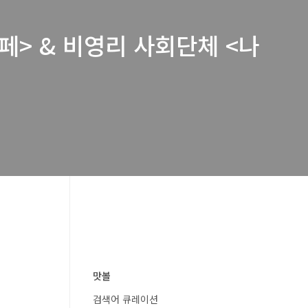
페> & 비영리 사회단체 <나
맛볼
검색어 큐레이션