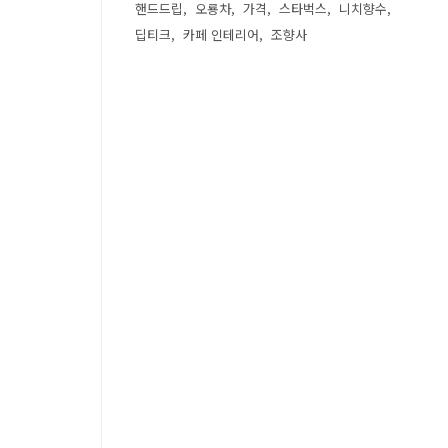
핸드드립
오룡차
가격
스타벅스
니치향수
딥티크
카페 인테리어
조향사