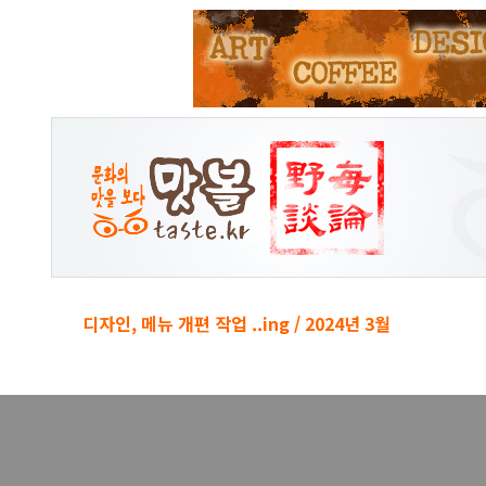
본문 바로가기
디자인, 메뉴 개편 작업 ..ing / 2024년 3월
경박단소 키