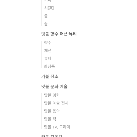
차(茶)
물
술
맛볼 향수·패션·뷰티
향수
패션
뷰티
화장품
가볼 장소
맛볼 문화·예술
맛볼 영화
맛볼 예술 전시
맛볼 음악
맛볼 책
맛볼 TV, 드라마
타볼 자동차