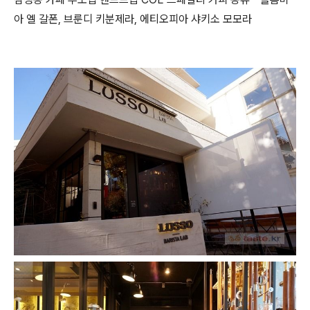
아 엘 갈폰, 브룬디 키분제라, 에티오피아 샤키소 모모라