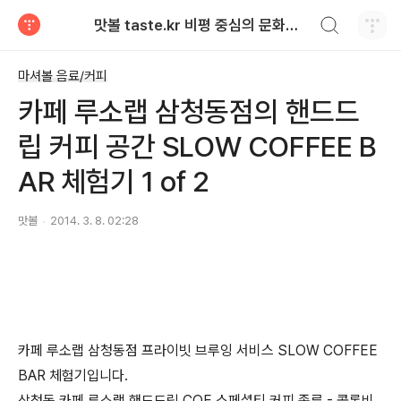
검색하기
맛볼 taste.kr 비평 중심의 문화적 기호 · 맛 · 향기 리뷰
티스토리
마셔볼 음료/커피
카페 루소랩 삼청동점의 핸드드
립 커피 공간 SLOW COFFEE B
AR 체험기 1 of 2
맛볼
2014. 3. 8. 02:28
카페 루소랩 삼청동점 프라이빗 브루잉 서비스 SLOW COFFEE
BAR 체험기입니다.
삼청동 카페 루소랩 핸드드립 COE 스페셜티 커피 종류 - 콜롬비