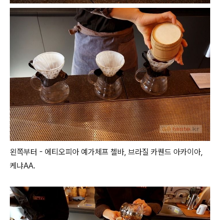
왼쪽부터 - 에티오피아 예가체프 첼바, 브라질 카퀜드 아카이아,
케냐AA.