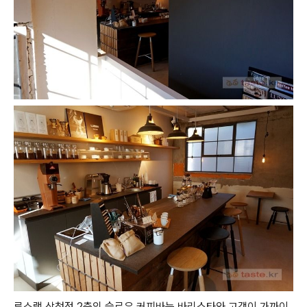
루소랩 삼청점 2층의 슬로우 커피바는 바리스타와 고객이 가까이