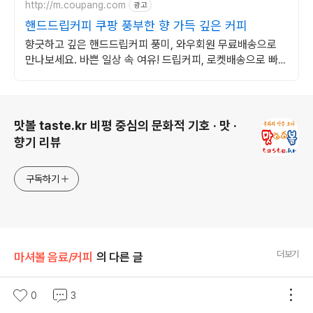
http://m.coupang.com
광고
핸드드립커피 쿠팡 풍부한 향 가득 깊은 커피
향긋하고 깊은 핸드드립커피 풍미, 와우회원 무료배송으로
만나보세요. 바쁜 일상 속 여유! 드립커피, 로켓배송으로 빠르
게 받아보세요.
로그 정보
맛볼 taste.kr 비평 중심의 문화적 기호 · 맛 ·
향기 리뷰
구독하기
더보기
마셔볼 음료/커피
의 다른 글
홍대 정문 앞 대로변 카페 자리 무권리금 점포
0
3
(삼진제약, 산울림소극장 가는 길)
글 내용