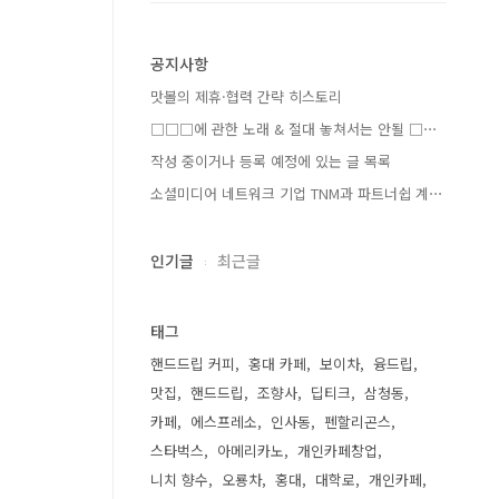
공지사항
맛볼의 제휴·협력 간략 히스토리
□□□에 관한 노래 & 절대 놓쳐서는 안될 □⋯
작성 중이거나 등록 예정에 있는 글 목록
소셜미디어 네트워크 기업 TNM과 파트너쉽 계⋯
인기글
최근글
태그
핸드드립 커피
홍대 카페
보이차
융드립
맛집
핸드드립
조향사
딥티크
삼청동
카페
에스프레소
인사동
펜할리곤스
스타벅스
아메리카노
개인카페창업
니치 향수
오룡차
홍대
대학로
개인카페