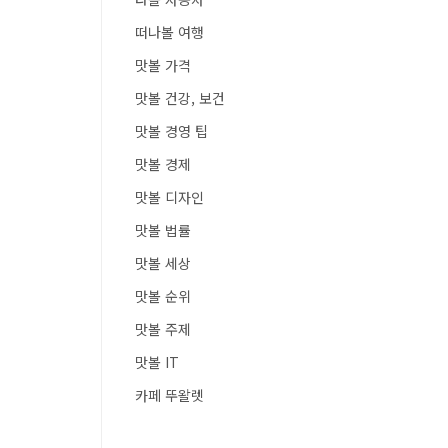
떠나볼 여행
맛볼 가격
맛볼 건강, 보건
맛볼 경영 팁
맛볼 경제
맛볼 디자인
맛볼 법률
맛볼 세상
맛볼 순위
맛볼 주제
맛볼 IT
카페 뚜왈렛