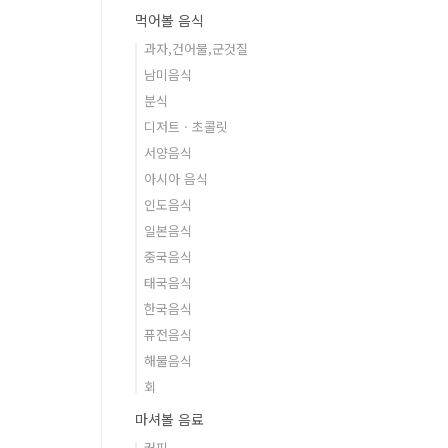
먹어볼 음식
과자,건어물,군것질
남미음식
분식
디저트 · 초콜릿
서양음식
아시아 음식
인도음식
일본음식
중국음식
태국음식
한국음식
퓨전음식
해물음식
회
마셔볼 음료
커피