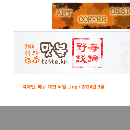
본문 바로가기
디자인, 메뉴 개편 작업 ..ing / 2024년 3월
경박단소 키