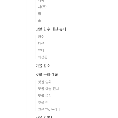
차(茶)
물
술
맛볼 향수·패션·뷰티
향수
패션
뷰티
화장품
가볼 장소
맛볼 문화·예술
맛볼 영화
맛볼 예술 전시
맛볼 음악
맛볼 책
맛볼 TV, 드라마
타볼 자동차