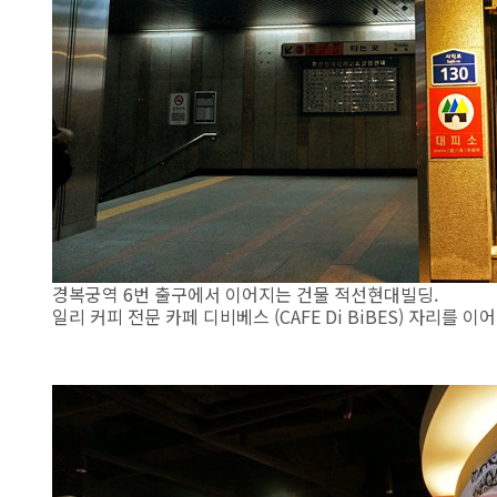
경복궁역 6번 출구에서 이어지는 건물 적선현대빌딩.
일리 커피 전문 카페 디비베스 (CAFE Di BiBES) 자리를 