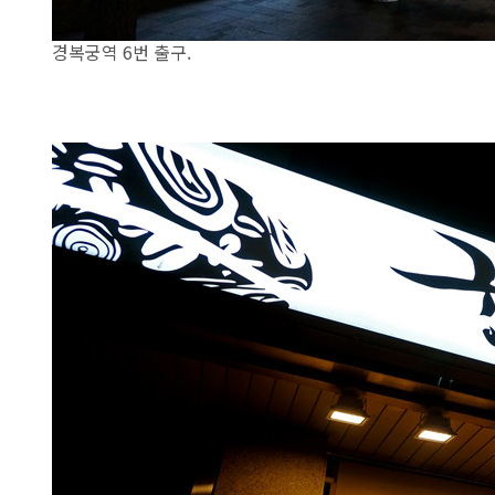
경복궁역 6번 출구.