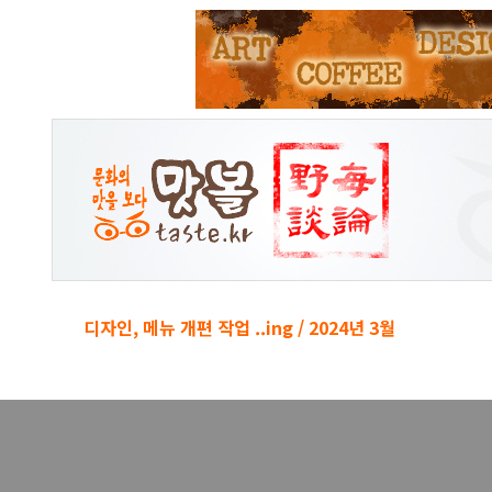
본문 바로가기
디자인, 메뉴 개편 작업 ..ing / 2024년 3월
경박단소 키