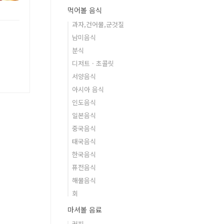
먹어볼 음식
과자,건어물,군것질
남미음식
분식
디저트 · 초콜릿
서양음식
아시아 음식
인도음식
일본음식
중국음식
태국음식
한국음식
퓨전음식
해물음식
회
마셔볼 음료
커피