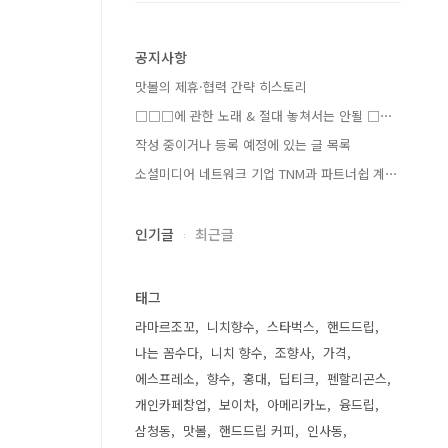
공지사항
맛볼의 제휴·협력 간략 히스토리
□□□에 관한 노래 & 절대 놓쳐서는 안될 □⋯
작성 중이거나 등록 예정에 있는 글 목록
소셜미디어 네트워크 기업 TNM과 파트너쉽 계⋯
인기글
최근글
태그
라마르조꼬
니치향수
스타벅스
핸드드립
나는 꼼수다
니치 향수
조향사
가격
에스프레소
향수
홍대
딥티크
펜할리곤스
개인카페창업
보이차
아메리카노
융드립
삼청동
맛볼
핸드드립 커피
인사동