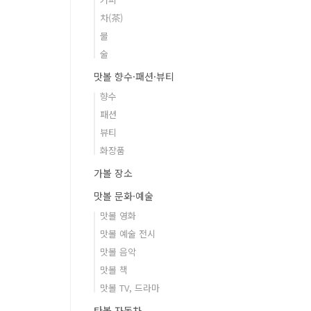
차(茶)
물
술
맛볼 향수·패션·뷰티
향수
패션
뷰티
화장품
가볼 장소
맛볼 문화·예술
맛볼 영화
맛볼 예술 전시
맛볼 음악
맛볼 책
맛볼 TV, 드라마
타볼 자동차