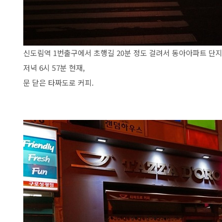
신도림역 1번출구에서 초행길 20분 정도 걸려서 동아아파트 단지
저녁 6시 57분 현재,
문 닫은 타짜도로 커피.