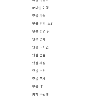
떠나볼 여행
맛볼 가격
맛볼 건강, 보건
맛볼 경영 팁
맛볼 경제
맛볼 디자인
맛볼 법률
맛볼 세상
맛볼 순위
맛볼 주제
맛볼 IT
카페 뚜왈렛