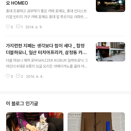
오 HOMEO
글 내용
홍대 조용하고 공부하기 좋은 카페 호메오, 홍대 인더스트
리얼 빈티지 가구 카페 호메오 홍대 앞 푸르지오 아파트 뒤
빈티지·인더스트리얼 가구 회사 호메오에서 전시장을 겸해
0
1
2014. 6. 9.
서 운영하는 카페 호메오. 1,2층으로 구성된 아주 넓은 면
적의 빈티지 가구 카페. 테이블 대부분에는 푹신한 소파가
놓여 있어서 쉬기도 좋고 공부하기 좋은 공간. 1층보다 차
가지런한 지폐는 생각보다 힘이 세다 _ 합정
분하고 조용한 2층은 오랫동안 작업하거나 책 읽기에 명당
자리. 홍대권에서는 보기 드문 비싼 가격대. 아메리카노 6
더블하모니, 일산 터치아프리카, 삼청동 카페
글 내용
천원, 라떼 카푸치노 7천원. 아메리카노 2잔. 2~3인 소파
No.37
더블 하모니 메져 로버 MAZZER ROBUR 일렉트로닉 그
300~350만원 선, 탁자 90~100만원 선. 좌측 6칸 캐비
라인더 8대로 8종의 싱글 오리진 아메리카노를 골라 마실
넷 59만원 선, 우측 나무 캐비넷 150만원 선. 2인 손님 앉
수 있는 카페 더블 하모니. 창고에 대기중인 대당 400만원
아 있는 자리 옆 둥근나무 철제의자 16~19만원. 민트색 로
0
2
2014. 6. 4.
대인 메져 로버 2대가 합류하면 10종 싱글 오리진의 에스
마숫..
프레소 뷔페 카페. 어느 카페의 주인장이 들려준 에피소드
"종종 들르는 손님이 어느 날은 오만원권으로 지불하셔서
8장의 거스름 돈을 드렸는데 정렬된 지폐를 보시더니 '이
렇게 된 잔돈을 받으면 제가 왠지 손님으로 각별하게 대해
이 블로그 인기글
지는 것 같고 정리된 지폐가 그렇게 준비해 놓은 분의 마음
인 것 같아서 기분이 좋아요'라고 말씀하시더군요. 대단한
건 아니지만 알아봐주시니 저도 기분이 좋았습니다." 또 다
른 어느 카페의 거스름 돈 가지런한 지폐인 것 물론이고
"예쁜 것으로 드릴게요" 말씀..