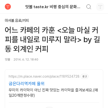
검색하기
맛볼 taste.kr 비평 중심의 문화적 기호 · 맛 · 향기 리뷰
티스토리
마셔볼 음료/커피
어느 카페의 카훈 <오늘 마실 커
피를 내일로 미루지 말라> by 길
동 외계인 커피
맛볼
2014. 6. 12. 18:40
https://m.place.naver.com/place/1189524728
광고
굽은다리역카페 올위
무미의 카이막이 아닌 진짜 맛있는 카이막을 즐겨보세요.(매
일20개한정수량)