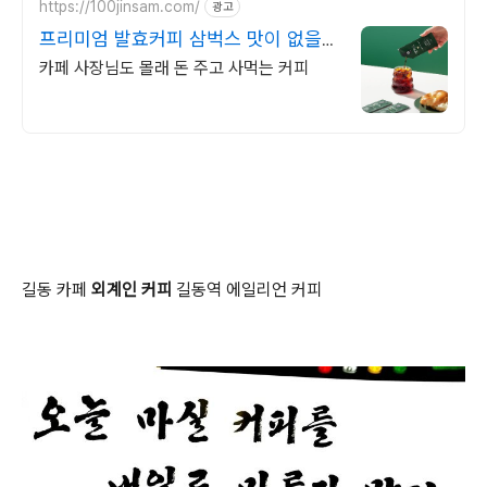
https://100jinsam.com/
광고
프리미엄 발효커피 삼벅스 맛이 없을경
우? 100%환불
카페 사장님도 몰래 돈 주고 사먹는 커피
길동 카페
외계인 커피
길동역 에일리언 커피