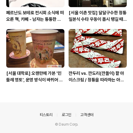
페르난도 보테로 전시회 소식에 떠
[서울 이촌 맛집] 달달구수한 정통
오른 책, 카페 - 남자는 통통한 여
일본식 수타 우동이 몹시 땡길 때 /
자를 좋아한다, 외계인 커피
보천(寶泉)
[서울 대학로] 오랜만에 가본 '민
깐두리 vs. 깐도리(깐돌이) 팥 아
들레 영토', 운영 방식이 바뀌어 있
이스크림 / 정통을 따라하는 아류
었네
의 모습, 서주아이스주 우유 아이
스크림
의안내
티스토리
로그인
고객센터
© Daum Corp.