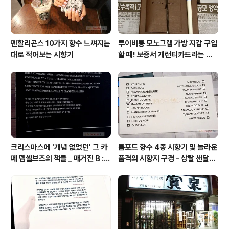
펜할리곤스 10가지 향수 느껴지는
루이비통 모노그램 가방 지갑 구입
대로 적어보는 시향기
할 때! 보증서 개런티카드라는 것
은 없다 (짝퉁에는 있다)
크리스마스에 '개념 없었던' 그 카
톰포드 향수 4종 시향기 및 놀라운
페 뎀셀브즈의 책들 _ 매거진 B :
품격의 시향지 구경 - 상탈 샌달우
아우디, 캐나다구스, 인텔리젠시아
드 향수 시트러스 네롤리 포르토피
커피
노