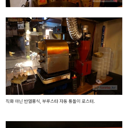
직화 아닌 반열풍식, 부루스타 자동 통돌이 로스터.