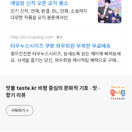
매일밤 신작 오픈 오직 봄소
인기 신작, 연재, 완결, BL, 만화, 소설까지
다양한 작품을 오직 봄툰에서만
http://m.coupang.com
광고
타우누스시리즈 쿠팡 와우회원 무제한 무료배송
흥미진진한 타우누스시리즈, 밤새도록 읽는 재미에 빠져보세
요. 사색을 즐기는 당신, 와우회원 캐시적립 혜택으로 구매하
세요.
로그 정보
맛볼 taste.kr 비평 중심의 문화적 기호 · 맛 ·
향기 리뷰
구독하기