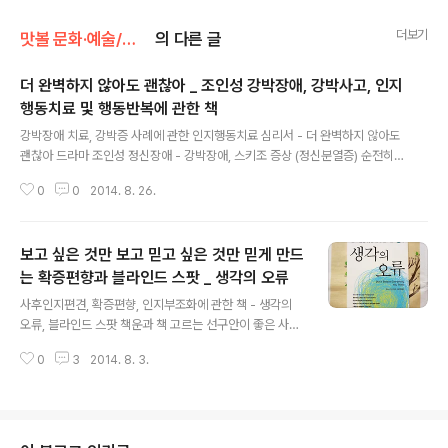
더보기
맛볼 문화·예술/맛볼 책
의 다른 글
더 완벽하지 않아도 괜찮아 _ 조인성 강박장애, 강박사고, 인지
행동치료 및 행동반복에 관한 책
글 내용
강박장애 치료, 강박증 사례에 관한 인지행동치료 심리서 - 더 완벽하지 않아도
괜찮아 드라마 조인성 정신장애 - 강박장애, 스키조 증상 (정신분열증) 순전히
표지가 예뻐서 눈에 들어온 책인데 아주 유용한 주제를 다룬 책 - 강박장애, 강
0
0
2014. 8. 26.
박증의 사례와 치료. 드라마 의 조인성이 지니고 있는 정신장애 증상으로 요즘
부쩍 알려지고 있는 강박성 인격장애에 관한 책. 더 완벽하지 않아도 괜찮아 데
이비드 클라크, 크리스딘 퍼든 / 2012년 12월 5일 / 소울메이트 / 15,000원
보고 싶은 것만 보고 믿고 싶은 것만 믿게 만드
저자 데이비드A. 클라크: 심리학 박사. 캐나다 뉴브런즈윅대학교 심리학과 교
수. 우울증, 강박장애 인지행동치료 연구. 크리스틴 퍼든: 캐나다 워털루대학 심
는 확증편향과 블라인드 스팟 _ 생각의 오류
글 내용
리학과 부교수. 강박장애 치료 심리학 전문서 목차 강박장애, 강박성 인격장애
사후인지편견, 확증편향, 인지부조화에 관한 책 - 생각의
를 ..
오류, 블라인드 스팟 책운과 책 고르는 선구안이 좋은 사람
은 이미 읽은, 휘영청 보름달 같은 책. 책운이 곧 도래할 사
0
3
2014. 8. 3.
람은 조만간 발견하고 읽을 책. 책운이 그닥 없는 사람은 지
금 이 시각에서 10년 후 쯤에나 만날 책. 책과 만나는 운이
지지리도 없거나 책 선구안이 시원치 않은 사람은 눈 앞에
서 발견하고도 그대로 지나친/칠 책. 보고 싶은 것만 보고
믿고 싶은 것만 믿게 만드는 생각의 오류 토머스 키다 / 20