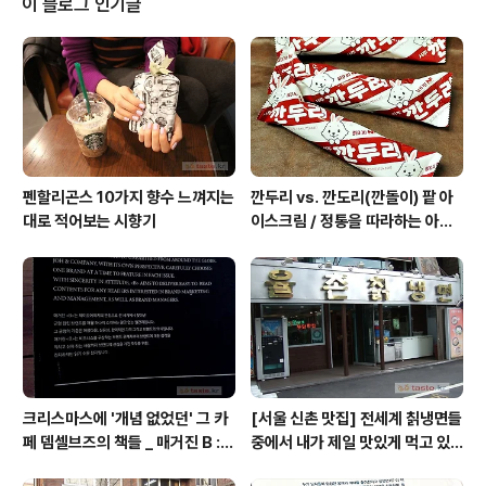
이 블로그 인기글
07.11.30 / 열음사 확증 편향 자신이 내린 선택이 오판이었
다고 자책하는 상황을 피하려고,내 결정에 유리한 정보들
만 수집해 안도감과 타당성의 논리를 일구는 셀프 최면적
맹추 멘탈. "상대주의로 인해 설득력 있는 주장과 근거 없
는 주장,..
펜할리곤스 10가지 향수 느껴지는
깐두리 vs. 깐도리(깐돌이) 팥 아
대로 적어보는 시향기
이스크림 / 정통을 따라하는 아류
의 모습, 서주아이스주 우유 아이
스크림
크리스마스에 '개념 없었던' 그 카
[서울 신촌 맛집] 전세계 칡냉면들
페 뎀셀브즈의 책들 _ 매거진 B :
중에서 내가 제일 맛있게 먹고 있
아우디, 캐나다구스, 인텔리젠시아
는 집 / 율촌 칡냉면