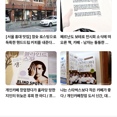
커피
[서울 홍대 맛집] 참숯 로스팅으로
페르난도 보테로 전시회 소식에 떠
독특한 핸드드립 커피를 내준다는
오른 책, 카페 - 남자는 통통한 여
/ 칼디
자를 좋아한다, 외계인 커피
개인카페 창업했다가 홀라당 망한
나는 스타벅스보다 작은 카페가 좋
지인의 뒤늦은 후회 한 마디 / 프랜
다 / 개인카페창업 도서 신간, 대전
차이즈 카페도 절대금물!
동네 커피숍 허밍의 성공 전략