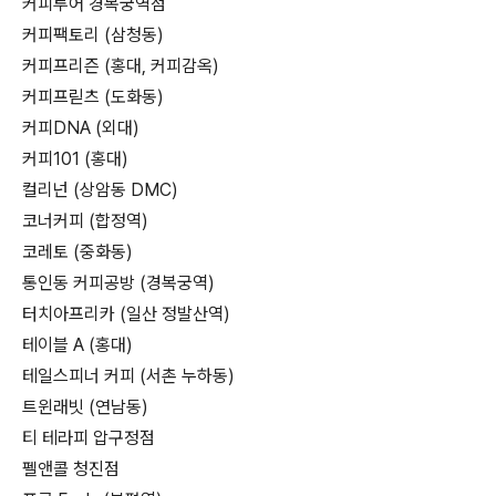
커피투어 경복궁역점
커피팩토리 (삼청동)
커피프리즌 (홍대, 커피감옥)
커피프릳츠 (도화동)
커피DNA (외대)
커피101 (홍대)
컬리넌 (상암동 DMC)
코너커피 (합정역)
코레토 (중화동)
통인동 커피공방 (경복궁역)
터치아프리카 (일산 정발산역)
테이블 A (홍대)
테일스피너 커피 (서촌 누하동)
트윈래빗 (연남동)
티 테라피 압구정점
펠앤콜 청진점