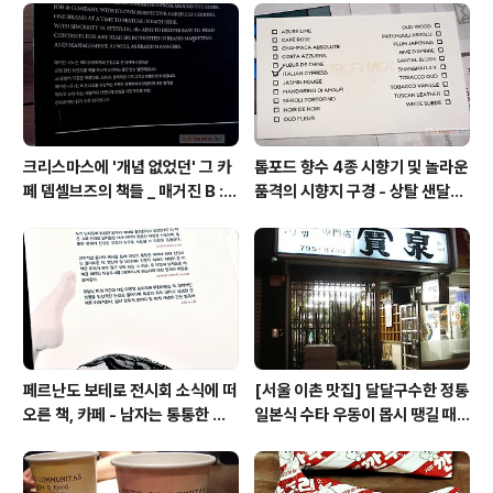
크리스마스에 '개념 없었던' 그 카
톰포드 향수 4종 시향기 및 놀라운
페 뎀셀브즈의 책들 _ 매거진 B :
품격의 시향지 구경 - 상탈 샌달우
아우디, 캐나다구스, 인텔리젠시아
드 향수 시트러스 네롤리 포르토피
커피
노
페르난도 보테로 전시회 소식에 떠
[서울 이촌 맛집] 달달구수한 정통
오른 책, 카페 - 남자는 통통한 여
일본식 수타 우동이 몹시 땡길 때 /
자를 좋아한다, 외계인 커피
보천(寶泉)