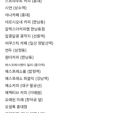
스프라우트 커피 (홍대)
시연 (상수역)
아나카페 (홍대)
아르시오네 커피 (한남동)
알렉스더커피랩 한남동점
알콩달콩 콩깍지 (선릉역)
어쿠스틱 카페 (일산 정발산역)
연두 (삼청동)
원더커피 (한남동)
에스프레사멘티 일리 (종각역)
에스프레소룸 (합정역)
에스프레소 퍼블릭 (강남역)
에소커피 (대구 팔공산)
에젝티브 커피 (이태원)
오래된 미래 (창덕궁 앞)
오설록 홍대점