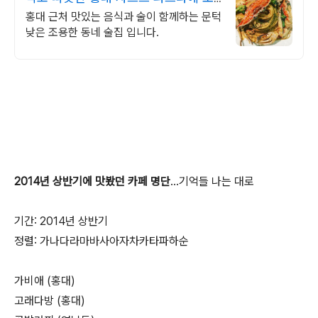
주 한잔
홍대 근처 맛있는 음식과 술이 함께하는 문턱
낮은 조용한 동네 술집 입니다.
2014년 상반기에 맛봤던 카페 명단
...기억들 나는 대로
기간: 2014년 상반기
정렬: 가나다라마바사아자차카타파하순
가비애 (홍대)
고래다방 (홍대)