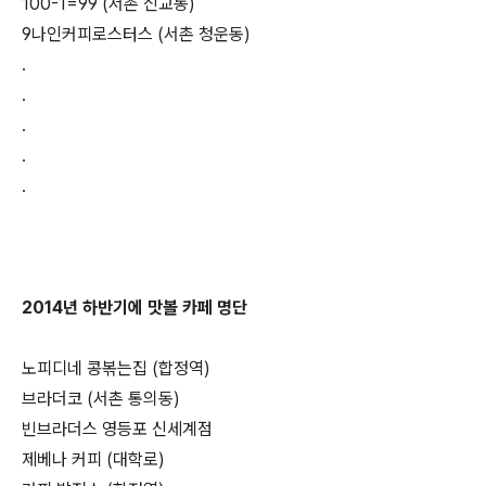
100-1=99 (서촌 신교동)
9나인커피로스터스 (서촌 청운동)
.
.
.
.
.
2014년 하반기에 맛볼 카페 명단
노피디네 콩볶는집 (합정역)
브라더코 (서촌 통의동)
빈브라더스 영등포 신세계점
제베나 커피 (대학로)