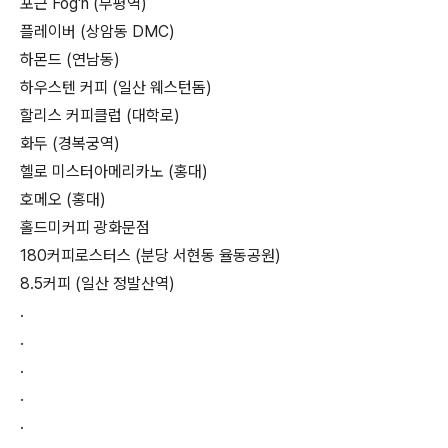
포근 Fog'n (부평역)
플레이버 (상암동 DMC)
하몬드 (연남동)
하우스텐 커피 (일산 웨스턴돔)
할리스 커피클럽 (대학로)
화두 (경복궁역)
헬로 미스터아메리카노 (홍대)
호메오 (홍대)
홀드미커피 광화문점
180커피로스터스 (분당 서현동 율동공원)
8.5커피 (일산 정발산역)
.
.
.
.
.