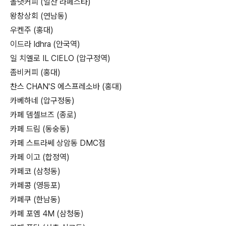
올댓커피 (일산 라페스타)
왕창상회 (연남동)
우켄주 (홍대)
이드라 Idhra (안국역)
일 치엘로 IL CIELO (압구정역)
좀비커피 (홍대)
찬스 CHAN'S 에스프레소바 (홍대)
카베하네 (압구정동)
카페 뎀셀브즈 (종로)
카페 드림 (동숭동)
카페 스트라쎄 상암동 DMC점
카페 이고 (합정역)
카페코 (삼청동)
카페콩 (영등포)
카페쿠 (한남동)
카페 포엠 4M (삼청동)