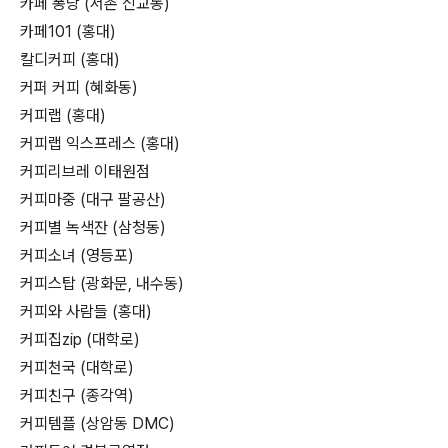
카페 퐁당 (서촌 신교동)
카페101 (홍대)
칼디커피 (홍대)
커퍼 커피 (혜화동)
커피랩 (홍대)
커피랩 익스프레스 (홍대)
커피리브레 이태원점
커피마중 (대구 팔공산)
커피별 녹색잔 (삼청동)
커피소녀 (영등포)
커피스탑 (광화문, 내수동)
커피와 사람들 (홍대)
커피집zip (대학로)
커피천국 (대학로)
커피친구 (종각역)
커피템플 (상암동 DMC)