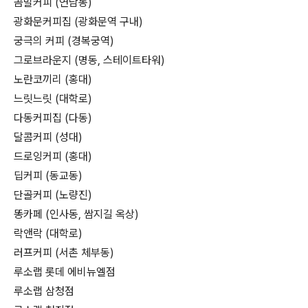
곰발커피 (연남동)
광화문커피집 (광화문역 구내)
궁극의 커피 (경복궁역)
그로브라운지 (명동, 스테이트타워)
노란코끼리 (홍대)
느릿느릿 (대학로)
다동커피집 (다동)
달콤커피 (성대)
드로잉커피 (홍대)
딥커피 (동교동)
단골커피 (노량진)
똥카페 (인사동, 쌈지길 옥상)
락앤락 (대학로)
러프커피 (서촌 체부동)
루소랩 롯데 에비뉴엘점
루소랩 삼청점