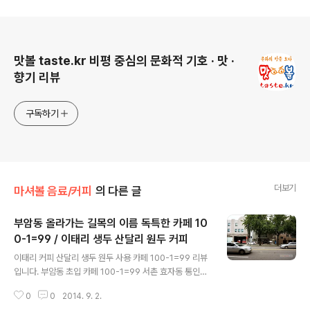
로그 정보
맛볼 taste.kr 비평 중심의 문화적 기호 · 맛 ·
향기 리뷰
구독하기
더보기
마셔볼 음료/커피
의 다른 글
부암동 올라가는 길목의 이름 독특한 카페 10
0-1=99 / 이태리 생두 산달리 원두 커피
글 내용
이태리 커피 산달리 생두 원두 사용 카페 100-1=99 리뷰
입니다. 부암동 초입 카페 100-1=99 서촌 효자동 통인동
카페 100-1=99 경복궁역에서 자하문로를 따라 걷다가
0
0
2014. 9. 2.
부암동과 청와대 방향 길이 나오는, 청운초등학교 앞 삼거