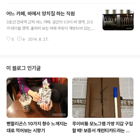
리 신교소방서 옆에 있는 카페 100-1=99 산달리 커피는
블렌딩마다 이태리 음악 관련으로 이름 붙이는 네이밍 방
어느 카페, 바에서 양치질 하는 직원
식. 비발디, 도니제티, 토스카니니, 카루소, 페르골레시, 스
글 내용
트라디바리 블렌드. * 이태리 커피를 사용하는 국내 다른
3호선 안국역 근처 어느 카페. 공간의 1/3이 바 영역, 2/3
카페들 - 매니프 (홍대) / 무세띠 - 원더커피 (한남동) / 타
가 테이블 영역. 홀에서 보는 바와 주방이 개방되어 있는,
짜도르 - 모카라비아 (상암동 DMC) / 모카라비아 100-1
카페의 흔한 구조. 싱크대에서 열심히 치카치카 양치 하는
=99라는 이름에 담긴 카페 운영 정신. 100 Satisfaction
0
6
2014. 8. 27.
직원. 애써서 몰래 들여다보는 광경이 아니라 카페 앞을 지
1 Produce 99 Effort 하우스 ..
나가는 누구나 볼 수 있는 바 내부 모습. '언능 빗자루로 치
아 쓸어내고 기분 산뜻 청결한 자세로 열심히 메뉴 만들어
야지~' '괜찮아, 지금 손님은 창가 쪽에 한 팀만 있잖아. 거
기서는 아마 이쪽이 잘 안보일 거야'
이 블로그 인기글
펜할리곤스 10가지 향수 느껴지는
루이비통 모노그램 가방 지갑 구입
대로 적어보는 시향기
할 때! 보증서 개런티카드라는 것
은 없다 (짝퉁에는 있다)