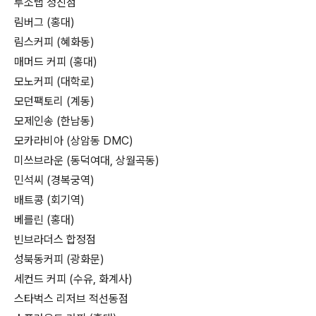
루소랩 청진점
림버그 (홍대)
림스커피 (혜화동)
매머드 커피 (홍대)
모노커피 (대학로)
모던팩토리 (계동)
모제인송 (한남동)
모카라비아 (상암동 DMC)
미쓰브라운 (동덕여대, 상월곡동)
민석씨 (경복궁역)
배트콩 (회기역)
베를린 (홍대)
빈브라더스 합정점
성북동커피 (광화문)
세컨드 커피 (수유, 화계사)
스타벅스 리저브 적선동점