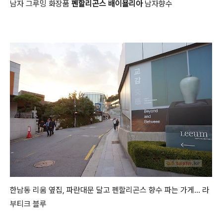
남자 그루밍 화장품
펜할리곤스 배이욜리아
남자향수
한남동 리움 옆집, 파란대문 달고 펜할리곤스 향수 파는 가게... 라
부티크 블루