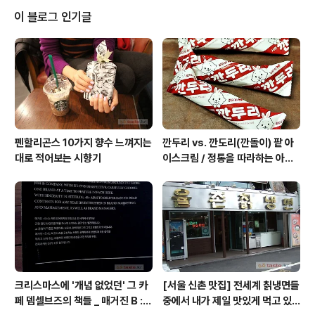
할리곤스와 커정댁을 합친 것보다 넓은 바이레도. 국내 새
이 블로그 인기글
로 들어온 어떤 향수의 런칭행사장 가기 전에 진심 잠시 들
른 거라서 2개만 맡아 보고 떠나려고 했는데, '저희 매장에
오셨으면 (규정상) 5개는 넘게 시향하고 가셔야 해요' 바이
레도 직원의 그 말씀에 왠지 따라야 할 것 같은, 윽박지름
전혀 아닌 차분한 어조의..
펜할리곤스 10가지 향수 느껴지는
깐두리 vs. 깐도리(깐돌이) 팥 아
대로 적어보는 시향기
이스크림 / 정통을 따라하는 아류
의 모습, 서주아이스주 우유 아이
스크림
크리스마스에 '개념 없었던' 그 카
[서울 신촌 맛집] 전세계 칡냉면들
페 뎀셀브즈의 책들 _ 매거진 B :
중에서 내가 제일 맛있게 먹고 있