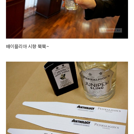
배이욜리아 시향 뿍뿍~