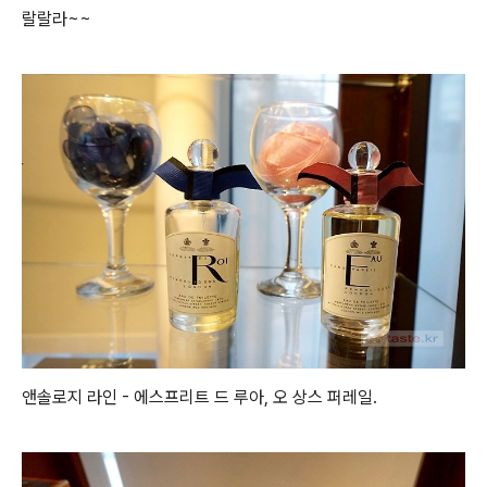
랄랄라~~
앤솔로지 라인 - 에스프리트 드 루아, 오 상스 퍼레일.