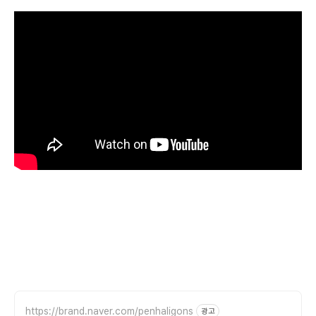
https://brand.naver.com/penhaligons
광고