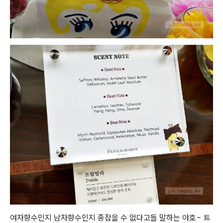
여자향수인지 남자향수인지 종잡을 수 없다고들 말하는 야호~ 트