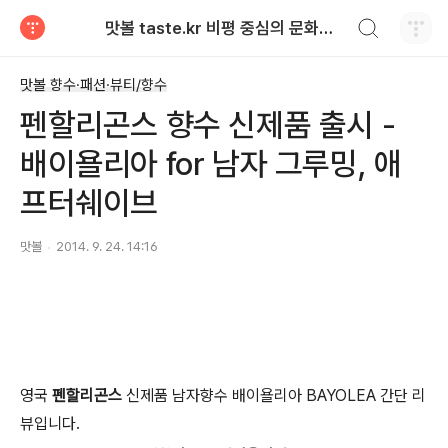
검색하기
맛볼 taste.kr 비평 중심의 문화적 기호 · 맛 · 향기 리뷰
티스토리
맛볼 향수·패션·뷰티/향수
펜할리곤스 향수 신제품 출시 -
배이욜리아 for 남자 그루밍, 애
프터쉐이브
맛볼
2014. 9. 24. 14:16
영국
펜할리곤스
신제품 남자향수 배이욜리아 BAYOLEA 간단 리
뷰입니다.