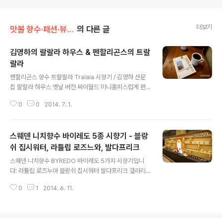
더보기
맛볼 향수·패션·뷰티/향수
의 다른 글
김영하의 랄랄라 하우스 & 펜할리곤스의 트랄
랄라
글 내용
펜할리곤스 향수 트랄랄라 Tralala 시향기 / 김영하 산문
집 랄랄라 하우스 옛날 버전 싸이월드 미니홈피스럽게 편
집된 김영하 산문집 랄랄라 하우스의, 습 먹어 드문드문 곰
0
0
2014. 7. 1.
팡이가 피어 있는 구판본을 어느 카페에서 발견. 마지막 장
을 읽은지 8년만의 해후. 김영하의 입담과 필력이 난무하
는 글모음 랄랄라 하우스 2005년판. 국내 소설 비소설을
스웨덴 니치향수 바이레도 5종 시향기 - 블랑
주로 읽는 지인 양반은 "내 생각엔 말이야...김영하는 황석
영, 성석제랑 함께 국내 3대 '타고난' 입담쟁이라고 봐"라
쉬 집시워터, 라튤립 로즈느와, 발다프리크
글 내용
고 말했던 작가 김영하. 랄랄라 하우스의 2012년 개정판.
스웨덴 니치향수 BYREDO 바이레도 5가지 시향기입니
한남동의 펜할리곤스 매장 '라부티크블루'의 트랄랄라 디
다: 라튤립 로즈누아 블랑쉬 집시워터 발다프리크 갤러리
스플레이. 라부티크블루는, 국내 고급향수시장의 토양에서
아백화점 니치향수: 펜할리곤스, 바이레도 딥티크, 르라보
는 시도하기가 녹록치 않은, 국내 유일의, 단일 향수 브랜드
0
1
2014. 6. 11.
메종 프란시스 커정, 아쿠아 디 파르마 비 피해서 잠시 들어
제품들만으로 구성된 단..
갔던 갤러리아 백화점 동관. 딥디크 있던 자리는 3월부터
스웨덴 니치향수 바이레도 매장. 바이레도와의 첫 만남. 좌
펜할리곤스, 우 메종 프란시스 커정. 진열장 폭만으로는 펜