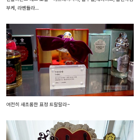
부케, 라벤듈라...
여전히 새초롬한 표정 트랄랄라~