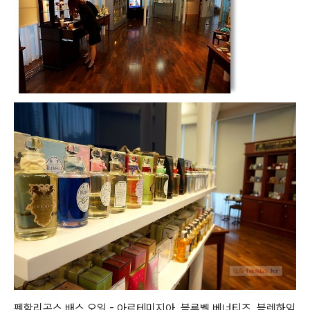
펜할리곤스 배스 오일 - 아르테미지아, 블루벨,베너티즈, 블렌하임