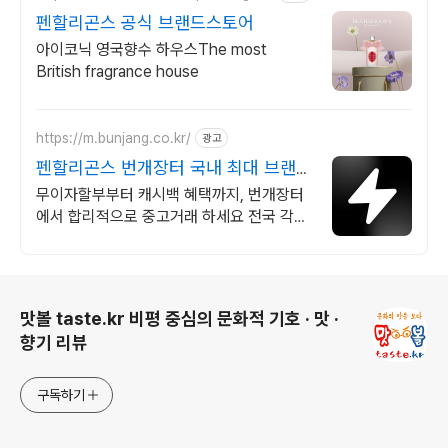
펜할리곤스 공식 브랜드스토어
아이코닉 영국향수 하우스The most
British fragrance house
https://m.bunjang.co.kr/
광고
펜할리곤스 번개장터 국내 최대 브랜드
중고거래
무이자할부부터 캐시백 혜택까지, 번개장터
에서 합리적으로 중고거래 하세요 전국 각지
에서 올라오는 전국구 최다 상품 매일 10만
개 이상의 신규 상품 업로드
로그 정보
맛볼 taste.kr 비평 중심의 문화적 기호 · 맛 ·
향기 리뷰
구독하기