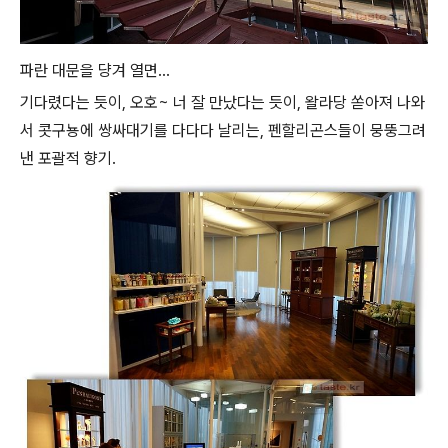
파란 대문을 댱겨 열면...
기다렸다는 듯이, 오호~ 너 잘 만났다는 듯이, 왈라당 쏟아져 나와
서 콧구뇽에 쌍싸대기를 다다다 날리는, 펜할리곤스들이 뭉뚱그려
낸 포괄적 향기.