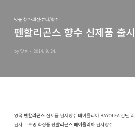
맛볼 향수·패션·뷰티/향수
펜할리곤스 향수 신제품 출시 
by 맛볼
2014. 9. 24.
영국
펜할리곤스
신제품 남자향수 배이욜리아 BAYOLEA 간단 
남자 그루밍 화장품
펜할리곤스 배이욜리아
남자향수