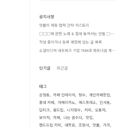
공지사항
맛볼의 제휴·협력 간략 히스토리
□□□에 관한 노래 & 절대 놓쳐서는 안될 □⋯
작성 중이거나 등록 예정에 있는 글 목록
소셜미디어 네트워크 기업 TNM과 파트너쉽 계⋯
인기글
최근글
태그
삼청동
카페 인테리어
향수
개인카페창업
홍대 카페
아메리카노
에스프레소
인사동
딥티크
융드립
니치향수
커피
오룡차
보이차
카페
나는 꼼수다
맛집
핸드드립 커피
대학로
조향사
맛볼
가격