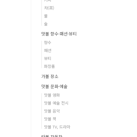
차(茶)
물
술
맛볼 향수·패션·뷰티
향수
패션
뷰티
화장품
가볼 장소
맛볼 문화·예술
맛볼 영화
맛볼 예술 전시
맛볼 음악
맛볼 책
맛볼 TV, 드라마
타볼 자동차