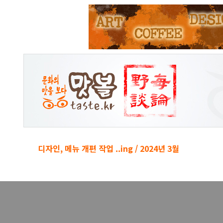
본문 바로가기
디자인, 메뉴 개편 작업 ..ing / 2024년 3월
경박단소 키