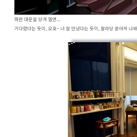
파란 대문을 댱겨 열면...
기다렸다는 듯이, 오호~ 너 잘 만났다는 듯이, 왈라당 쏟아져 