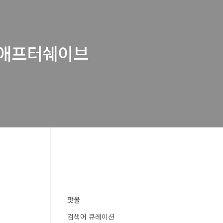
, 애프터쉐이브
맛볼
검색어 큐레이션