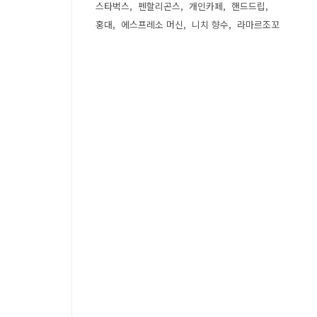
스타벅스
펜할리곤스
개인카페
핸드드립
홍대
에스프레소 머신
니치 향수
라마르조꼬