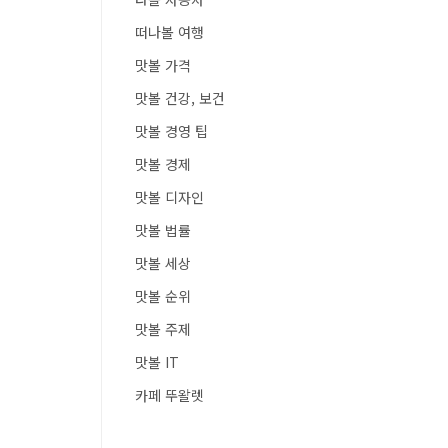
떠나볼 여행
맛볼 가격
맛볼 건강, 보건
맛볼 경영 팁
맛볼 경제
맛볼 디자인
맛볼 법률
맛볼 세상
맛볼 순위
맛볼 주제
맛볼 IT
카페 뚜왈렛