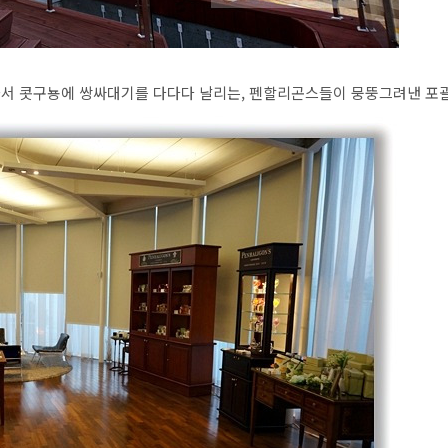
나와서 콧구뇽에 쌍싸대기를 다다다 날리는, 펜할리곤스들이 뭉뚱그려낸 포괄