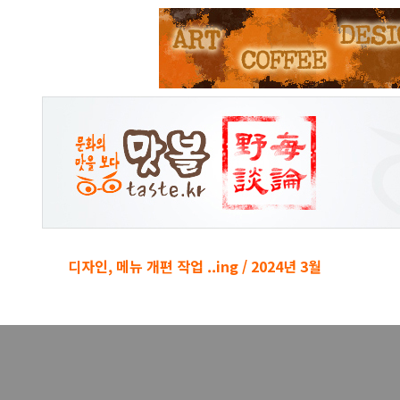
본문 바로가기
디자인, 메뉴 개편 작업 ..ing / 2024년 3월
경박단소 키