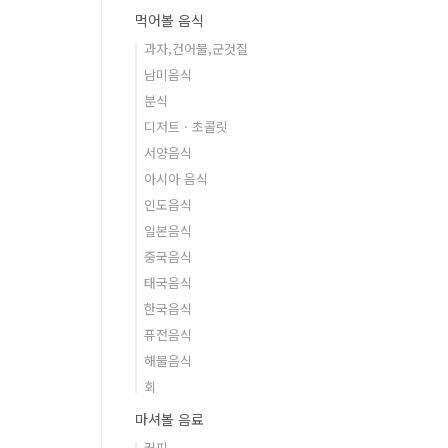
먹어볼 음식
과자,건어물,군것질
남미음식
분식
디저트 · 초콜릿
서양음식
아시아 음식
인도음식
일본음식
중국음식
태국음식
한국음식
퓨전음식
해물음식
회
마셔볼 음료
커피