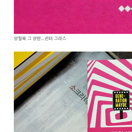
양철북 그 양반...귄터 그라스