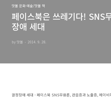
맛볼 문화·예술/맛볼 책
페이스북은 쓰레기다! SNS무
장애 세대
by 맛볼
2014. 9. 28.
결정장애 세대 - 페이스북 SNS무용론, 관음증과 노출증, 메이비