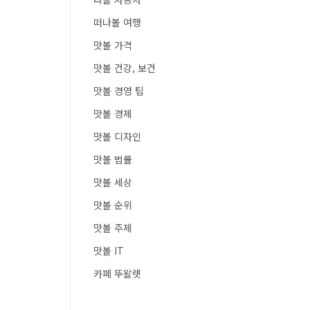
떠나볼 여행
맛볼 가격
맛볼 건강, 보건
맛볼 경영 팁
맛볼 경제
맛볼 디자인
맛볼 법률
맛볼 세상
맛볼 순위
맛볼 주제
맛볼 IT
카페 뚜왈렛