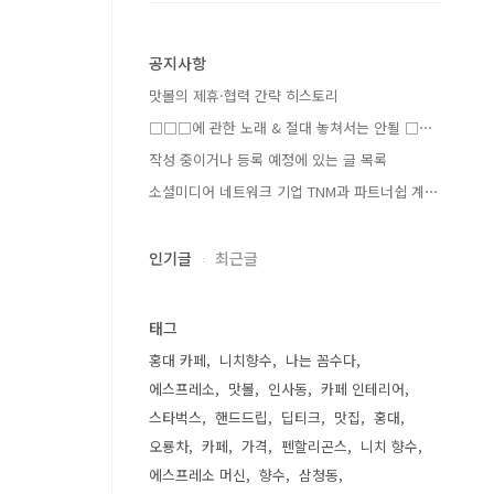
공지사항
맛볼의 제휴·협력 간략 히스토리
□□□에 관한 노래 & 절대 놓쳐서는 안될 □⋯
작성 중이거나 등록 예정에 있는 글 목록
소셜미디어 네트워크 기업 TNM과 파트너쉽 계⋯
인기글
최근글
태그
홍대 카페
니치향수
나는 꼼수다
에스프레소
맛볼
인사동
카페 인테리어
스타벅스
핸드드립
딥티크
맛집
홍대
오룡차
카페
가격
펜할리곤스
니치 향수
에스프레소 머신
향수
삼청동