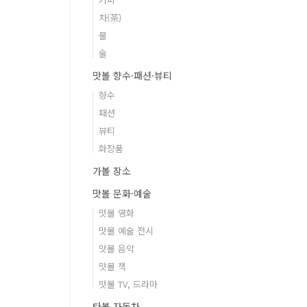
차(茶)
물
술
맛볼 향수·패션·뷰티
향수
패션
뷰티
화장품
가볼 장소
맛볼 문화·예술
맛볼 영화
맛볼 예술 전시
맛볼 음악
맛볼 책
맛볼 TV, 드라마
타볼 자동차