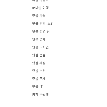
떠나볼 여행
맛볼 가격
맛볼 건강, 보건
맛볼 경영 팁
맛볼 경제
맛볼 디자인
맛볼 법률
맛볼 세상
맛볼 순위
맛볼 주제
맛볼 IT
카페 뚜왈렛