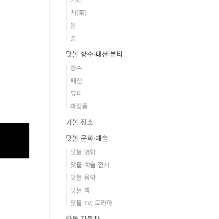
차(茶)
물
술
맛볼 향수·패션·뷰티
향수
패션
뷰티
화장품
가볼 장소
맛볼 문화·예술
맛볼 영화
맛볼 예술 전시
맛볼 음악
맛볼 책
맛볼 TV, 드라마
타볼 자동차