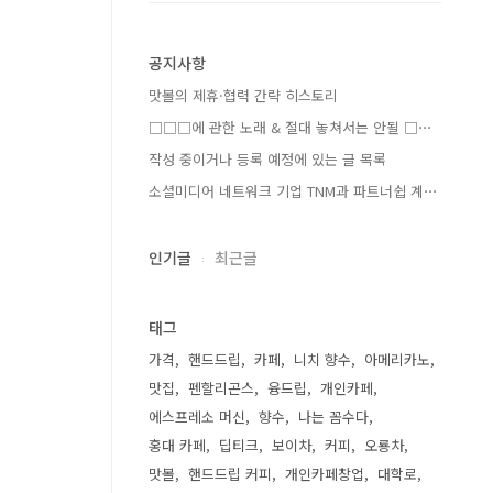
공지사항
맛볼의 제휴·협력 간략 히스토리
□□□에 관한 노래 & 절대 놓쳐서는 안될 □⋯
작성 중이거나 등록 예정에 있는 글 목록
소셜미디어 네트워크 기업 TNM과 파트너쉽 계⋯
인기글
최근글
태그
가격
핸드드립
카페
니치 향수
아메리카노
맛집
펜할리곤스
융드립
개인카페
에스프레소 머신
향수
나는 꼼수다
홍대 카페
딥티크
보이차
커피
오룡차
맛볼
핸드드립 커피
개인카페창업
대학로