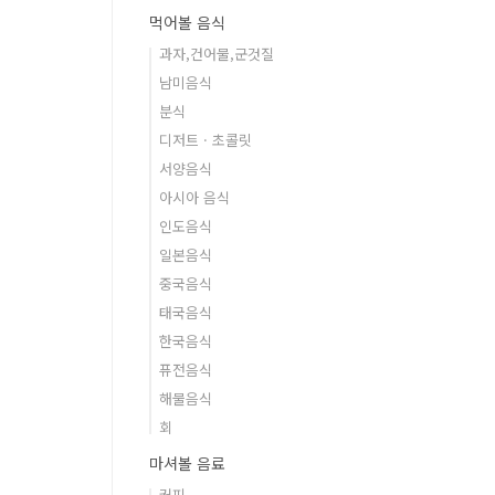
먹어볼 음식
과자,건어물,군것질
남미음식
분식
디저트 · 초콜릿
서양음식
아시아 음식
인도음식
일본음식
중국음식
태국음식
한국음식
퓨전음식
해물음식
회
마셔볼 음료
커피