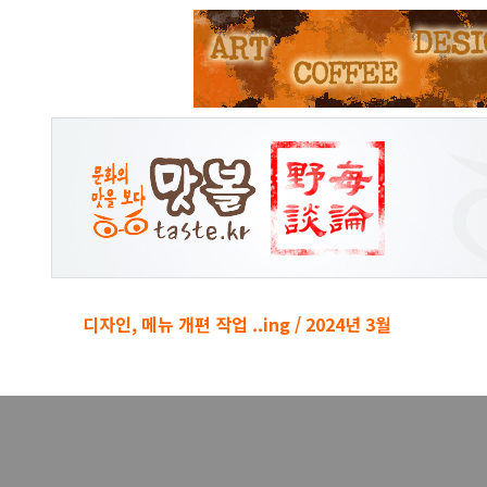
본문 바로가기
디자인, 메뉴 개편 작업 ..ing / 2024년 3월
경박단소 키