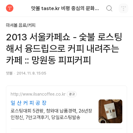
검색하기
맛볼 taste.kr 비평 중심의 문화적 기호 · 맛 · 향기 리뷰
티스토리
마셔볼 음료/커피
2013 서울카페쇼 - 숯불 로스팅
해서 융드립으로 커피 내려주는
카페 :: 망원동 피피커피
맛볼
2014. 11. 8. 15:05
http://www.ilsancoffee.co.kr
광고
일 산 커 피 공 장
로스팅대회 5관왕, 청와대 납품경력, 26년장
인정신, 7만고객후기, 당일로스팅발송