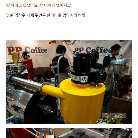
발
쳐대고 있잖아요. 참 어이가 없어서...
"
숯불
약장수 카페 주인은
한
마디로 양아치라는 뜻.