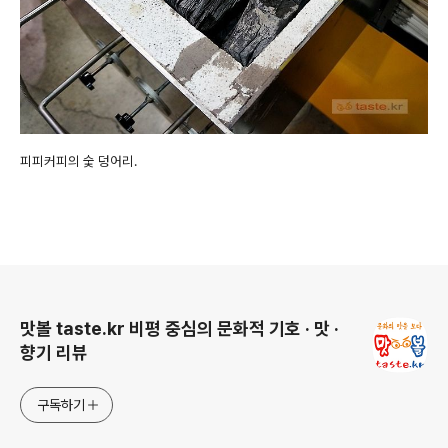
피피커피의 숯 덩어리.
로그 정보
맛볼 taste.kr 비평 중심의 문화적 기호 · 맛 ·
향기 리뷰
구독하기