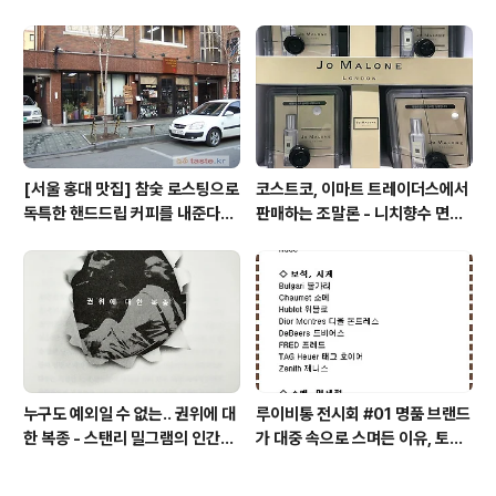
의 모습, 서주아이스주 우유 아이
아우디, 캐나다구스, 인텔리젠시아
스크림
커피
[서울 홍대 맛집] 참숯 로스팅으로
코스트코, 이마트 트레이더스에서
독특한 핸드드립 커피를 내준다는
판매하는 조말론 - 니치향수 면세
/ 칼디
점, 백화점 가격
누구도 예외일 수 없는.. 권위에 대
루이비통 전시회 #01 명품 브랜드
한 복종 - 스탠리 밀그램의 인간심
가 대중 속으로 스며든 이유, 토킹
리실험, 학력, 명품가방, 외모의 권
페이스, LV SERIES
위