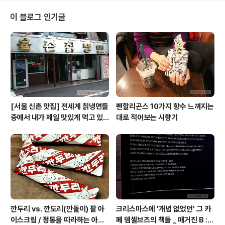
티 편집국장) 심사위원장: 최성일 (커피문화원, 방배동) 4
개 부문 출품 원두 - 462개 ■ 참가비 심사위원(60명) -
이 블로그 인기글
25만원 원두출품·경연 - 5만원/부문 ■ 사용 장비 - 에스
프레소 부문 by Espresso Machine (FAEMA Teore
ma 3G) - 밀크베이스 부문 by Espresso Machine (F
AEMA Teorema 3G) - ..
[서울 신촌 맛집] 전세계 칡냉면들
펜할리곤스 10가지 향수 느껴지는
중에서 내가 제일 맛있게 먹고 있
대로 적어보는 시향기
는 집 / 율촌 칡냉면
깐두리 vs. 깐도리(깐돌이) 팥 아
크리스마스에 '개념 없었던' 그 카
이스크림 / 정통을 따라하는 아류
페 뎀셀브즈의 책들 _ 매거진 B :