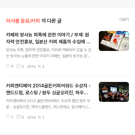
더보기
마셔볼 음료/커피
의 다른 글
카페와 방사능 피폭에 관한 이야기 / 부제: 원
자력 안전홍보, 일본산 커피 제품의 수입에 반
글 내용
대!
방사능 피폭, 원자력 안전홍보, 커피와 카페에서 있을 수 있
는 방사능 노출에 관한 이야기 아래는, 일본의 방사능 문제
와 커피 제반용품 및 카페 문화에 관해서, 어느 커피 종사자
9
0
2014. 11. 2.
가 투고해주신 글입니다. 맛볼은 하늘 아래 새로운 문화적
관점과 견해에 가치를 두는 블로그 매체입니다. 하늘 아래
새로운 시야와 관점을 가진 분이라면 맛볼을 통해서 세상
커피앤티페어 2014골든커피어워드 수상자 -
에 견해를 전파하실 수 있습니다. 외부 필자의 글은 맛볼의
견해와 다를 수 있습니다. 글 머리에 미리 언급하자면, 저는
핸드드립, 로스팅 / 원두 싱글오리진, 하우스
글 내용
민족, 인종, 국가주의와는 담 쌓은 사람입니다. 또한 일본
블렌드, 에스프레소
커피앤티페어 2014 골든커피어워드 수상자 명단 원두 부
문화를 좋아하며 그러다보니 일본 여행도 하고 일본의 커
문 - 싱글오리진, 하우스블렌드, 에스프레소, 밀크베이스
피 문화도 좋아하는 사람입니다. 유니클로가 한국에 상륙
로스팅, 핸드드립 챔피언십 2014 골든커피어워드 개요 주
하기 전부터 유니클로를 좋아했던 사람이기도 합니다. 그
7
0
2014. 11. 1.
최: 골든커피어워드(GCA)조직위원회 주관: CRAK, 월간
런 제가 이런 글 제목으로 글..
커피앤티 일정: 2014년 0월 22일(수)~25일(토) 조직위
원장: 강대영(카페 마놀린, 하월곡동), 지영구(월간 커피앤