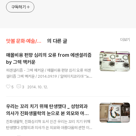
구독하기
더보기
맛볼 문화·예술/맛볼 책
의 다른 글
매몰비용 편향 심리의 오류 from 에센셜리즘
by 그렉 맥커운
글 내용
에센셜리즘 - 그렉 메커운 / 매몰비용 편향 심리 오류 에센
셜리즘 그렉 멕커운 / 2014.09.19 / 알에이치코리아 "노
력과 성과는 절대로 비례하지 않는다" “매몰비용 편향이란
5
3
2014. 10. 12.
어떤 대상에 대해 시간, 돈, 노력 등을 이미 투자한 경우, 해
당 대상에 대한 투자가 손해라는 것을 알게 되더라도 계속
투자하게 되는 성향을 뜻한다. 이는 악순환을 유발할 가능
우리는 꼬리 치기 위해 탄생했다 _ 성형외과
성이 크다. 더 많이 투자할수록 더 집착하게 되고, 그럴수록
더 큰 손해를 입게 될 뿐이다. 하지만 매몰비용 편향에 사로
의사가 진화생물학의 눈으로 본 외모와 아름
글 내용
잡히게 되면 잘못된 투자라 하더라도 멈추기가 어렵다.” *
다움
진화생물학, 진화심리학 도서 신간 우리는 꼬리 치기 위해
매몰비용 편향 심리 여기까지 왔는데 이왕 이렇게 된 거 손
탄생했다 성형외과 의사가 쓴 외모와 아름다움에 관한 이
털기 억울하니 그냥 끌어안고 자폭해버리즘.
야기 우리는 꼬리 치기 위해 탄생했다 스티븐 다얀 / 2014.