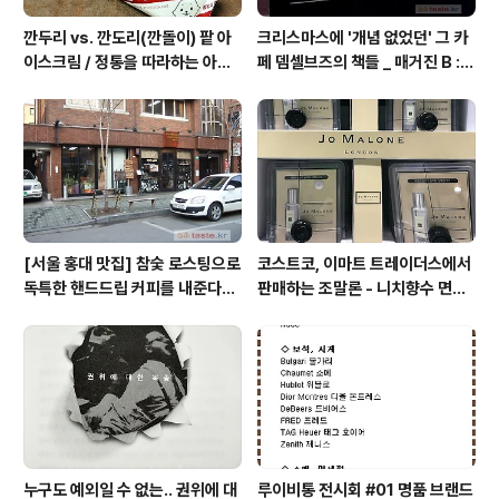
깐두리 vs. 깐도리(깐돌이) 팥 아
크리스마스에 '개념 없었던' 그 카
이스크림 / 정통을 따라하는 아류
페 뎀셀브즈의 책들 _ 매거진 B :
의 모습, 서주아이스주 우유 아이
아우디, 캐나다구스, 인텔리젠시아
스크림
커피
[서울 홍대 맛집] 참숯 로스팅으로
코스트코, 이마트 트레이더스에서
독특한 핸드드립 커피를 내준다는
판매하는 조말론 - 니치향수 면세
/ 칼디
점, 백화점 가격
누구도 예외일 수 없는.. 권위에 대
루이비통 전시회 #01 명품 브랜드