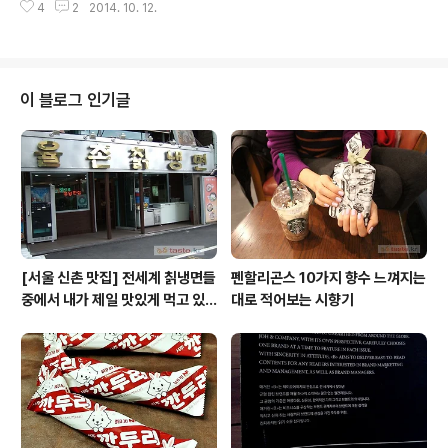
4
2
2014. 10. 12.
09.25 / 위즈덤하우스 번역서 제목보다 세련된 원제목: S
UBLIMINALLY EXPOSED 데이비드 버스, 제프리 밀러,
스티븐 핑커, 로버트 라이트, 도킨스 그런 류의 책을 두루
읽은 사람에게는 딱히 새로울 게 없는 내용이지만, 진화심
리학에 아직 발을 들이지 않은 이들에게는 참신하게 읽힐
이 블로그 인기글
내용. 책의 구성 진화생물학·진화심리학 + 외모에 관한 성
형외과의사의 임상 관점 + 자존감 고양 = 우리는 꼬리 치
기 위해 탄생했다 야하게 생긴 것은 일종의 권력이다! 맞는
말인데 그렇다 인정하기에는 마뜩잖은 심기에 이런 저런
이유로, 전혀 ..
[서울 신촌 맛집] 전세계 칡냉면들
펜할리곤스 10가지 향수 느껴지는
중에서 내가 제일 맛있게 먹고 있
대로 적어보는 시향기
는 집 / 율촌 칡냉면