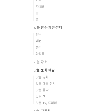
차(茶)
물
술
맛볼 향수·패션·뷰티
향수
패션
뷰티
화장품
가볼 장소
맛볼 문화·예술
맛볼 영화
맛볼 예술 전시
맛볼 음악
맛볼 책
맛볼 TV, 드라마
타볼 자동차