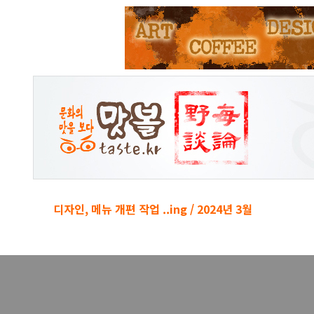
본문 바로가기
디자인, 메뉴 개편 작업 ..ing / 2024년 3월
경박단소 키