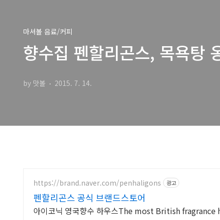
마셔볼 음료/커피
향수집 펜할리곤스, 목욕탕 
by 맛볼
2015. 7. 14.
https://brand.naver.com/penhaligons
광고
펜할리곤스 공식 브랜드스토어
아이코닉 영국향수 하우스The most British fragrance 