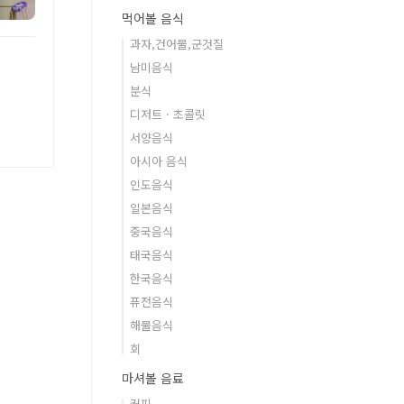
먹어볼 음식
과자,건어물,군것질
남미음식
분식
디저트 · 초콜릿
서양음식
아시아 음식
인도음식
일본음식
중국음식
태국음식
한국음식
퓨전음식
해물음식
회
마셔볼 음료
커피