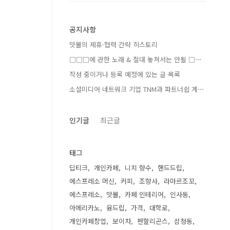
공지사항
맛볼의 제휴·협력 간략 히스토리
□□□에 관한 노래 & 절대 놓쳐서는 안될 □⋯
작성 중이거나 등록 예정에 있는 글 목록
소셜미디어 네트워크 기업 TNM과 파트너쉽 계⋯
인기글
최근글
태그
딥티크
개인카페
니치 향수
핸드드립
에스프레소 머신
커피
조향사
라마르조꼬
에스프레소
맛볼
카페 인테리어
인사동
아메리카노
융드립
가격
대학로
개인카페창업
보이차
펜할리곤스
삼청동