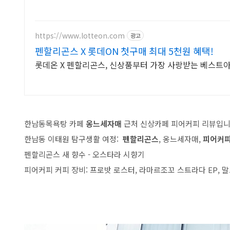
https://www.lotteon.com
광고
펜할리곤스 X 롯데ON 첫구매 최대 5천원 혜택!
롯데온 X 펜할리곤스, 신상품부터 가장 사랑받는 베스트
한남동목욕탕 카페
옹느세자매
근처 신상카페 피어커피 리뷰입니
한남동 이태원 탐구생활 여정:
펜할리곤스
, 옹느세자매,
피어커
펜할리곤스 새 향수 - 오스타라 시향기
피어커피 커피 장비: 프로밧 로스터, 라마르조꼬 스트라다 EP, 말