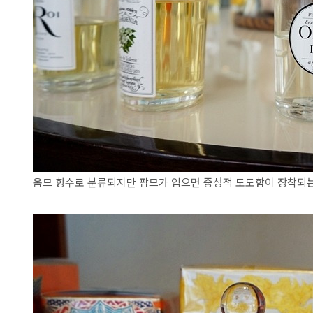
옴므 향수로 분류되지만 팜므가 입으면 중성적 도도함이 장착되는 O