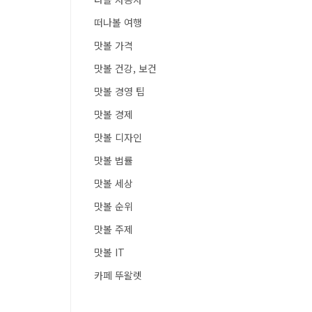
떠나볼 여행
맛볼 가격
맛볼 건강, 보건
맛볼 경영 팁
맛볼 경제
맛볼 디자인
맛볼 법률
맛볼 세상
맛볼 순위
맛볼 주제
맛볼 IT
카페 뚜왈렛