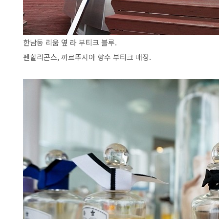
한남동 리움 옆 라 부티크 블루.
펜할리곤스, 까르뚜지아 향수 부티크 매장.