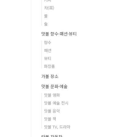
차(茶)
물
술
맛볼 향수·패션·뷰티
향수
패션
뷰티
화장품
가볼 장소
맛볼 문화·예술
맛볼 영화
맛볼 예술 전시
맛볼 음악
맛볼 책
맛볼 TV, 드라마
타볼 자동차