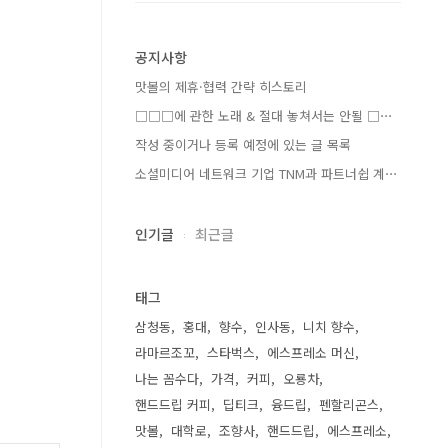
공지사항
맛볼의 제휴·협력 간략 히스토리
□□□에 관한 노래 & 절대 놓쳐서는 안될 □⋯
작성 중이거나 등록 예정에 있는 글 목록
소셜미디어 네트워크 기업 TNM과 파트너쉽 계⋯
인기글
최근글
태그
삼청동
홍대
향수
인사동
니치 향수
라마르조꼬
스타벅스
에스프레소 머신
나는 꼼수다
가격
커피
오룡차
핸드드립 커피
딥티크
융드립
펜할리곤스
맛볼
대학로
조향사
핸드드립
에스프레소