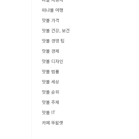
떠나볼 여행
맛볼 가격
맛볼 건강, 보건
맛볼 경영 팁
맛볼 경제
맛볼 디자인
맛볼 법률
맛볼 세상
맛볼 순위
맛볼 주제
맛볼 IT
카페 뚜왈렛