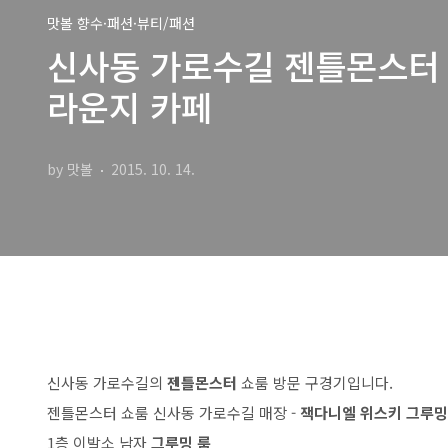
맛볼 향수·패션·뷰티/패션
신사동 가로수길 젠틀몬스터 
라운지 카페
by 맛볼
2015. 10. 14.
신사동 가로수길의
젠틀몬스터
쇼룸 방문 구경기입니다.
젠틀몬스터 쇼룸 신사동 가로수길 매장 -
잭다니엘 위스키
그루밍
1층 이발소 남자
그루밍 룸