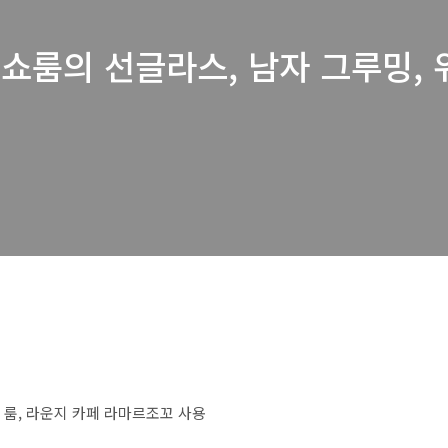
쇼룸의 선글라스, 남자 그루밍,
룸, 라운지 카페 라마르조꼬 사용