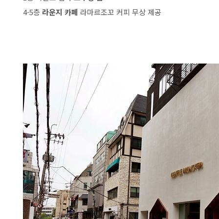
4-5층
라운지 카페
라마르조꼬 커피 무상 제공