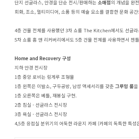
단지 선글라스, 안경을 단순 전시/판매하는
소매점
의 개념을 완전
회화, 조소, 멀티미디어, 소품 등의 예술 요소를 결합한 문화 공
4층 건물 전체를 사용했던 3차 쇼룸 The Kitchen에서도 선글
5차 쇼룸 홈 앤 리커버리에서도 5층 건물 전체를 사용하면서 젠
Home and Recovery 구성
지하 안경 전시장
1층 중앙 로비는 링게루 조형물
1층 왼쪽은 이발소, 구두공방, 남성 액세서리를 갖춘
그루밍 룸
을
1층 오른쪽은 베틀, 재봉실 구현.
2층 침실 - 선글라스 전시장
3층 욕실 - 선글라스 전시장
4,5층 응접실 분위기의 어둑한 라운지 카페 (카페의 독특한 특성