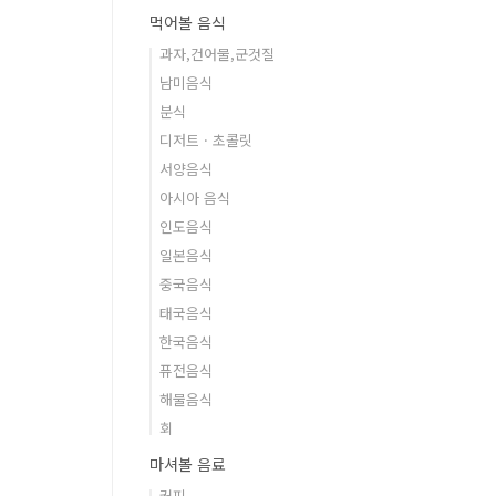
먹어볼 음식
과자,건어물,군것질
남미음식
분식
디저트 · 초콜릿
서양음식
아시아 음식
인도음식
일본음식
중국음식
태국음식
한국음식
퓨전음식
해물음식
회
마셔볼 음료
커피