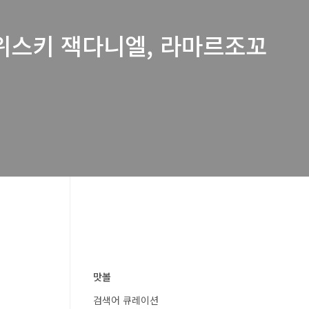
 위스키 잭다니엘, 라마르조꼬
맛볼
검색어 큐레이션