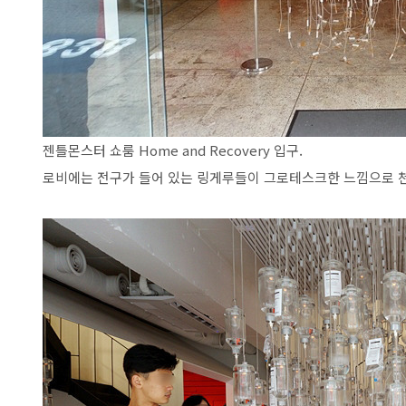
젠틀몬스터 쇼룸 Home and Recovery 입구.
로비에는 전구가 들어 있는 링게루들이 그로테스크한 느낌으로 천