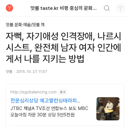
검색하기
맛볼 taste.kr 비평 중심의 문화적 기호 · 맛 · 향기 리뷰
티스토리
맛볼 문화·예술/맛볼 책
자뻑, 자기애성 인격장애, 나르시
시스트, 완전체 남자 여자 인간에
게서 나를 지키는 방법
맛볼
2015. 10. 27. 11:07
http://egobalancing.com
광고
전문심리상담 에고밸런싱테라피
JTBC 채널A TV조선소개
JTBC 채널A TV조선 연합뉴스 보도 MBC
오늘아침 자문 30분 상담 5만5천원