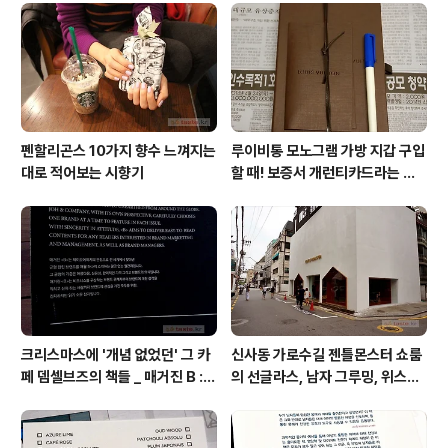
고 하지만 쌍방향이 아닌 대개는 내 멘탈의 원맨쇼) 주눅을
퇴치하고 자신감 고양을 위해서 자기암시 자기기만을 동원
해 상대방을 과도하게 평가절하하고 그닥 의미없음으로 치
부하거나, 타조가 모래 속에 머리만 숨..
펜할리곤스 10가지 향수 느껴지는
루이비통 모노그램 가방 지갑 구입
대로 적어보는 시향기
할 때! 보증서 개런티카드라는 것
은 없다 (짝퉁에는 있다)
크리스마스에 '개념 없었던' 그 카
신사동 가로수길 젠틀몬스터 쇼룸
페 뎀셀브즈의 책들 _ 매거진 B :
의 선글라스, 남자 그루밍, 위스키
아우디, 캐나다구스, 인텔리젠시아
잭다니엘, 라마르조꼬 라운지 카페
커피