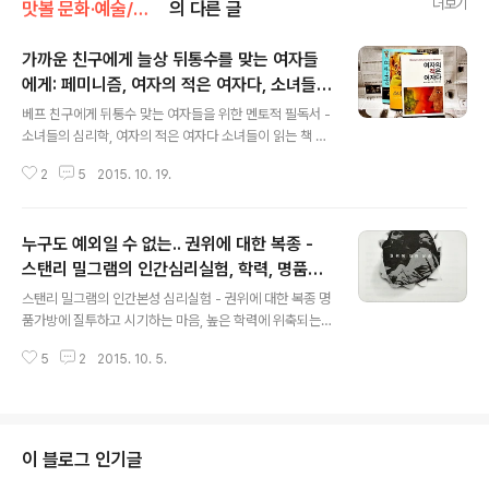
더보기
맛볼 문화·예술/맛볼 책
의 다른 글
가까운 친구에게 늘상 뒤통수를 맞는 여자들
에게: 페미니즘, 여자의 적은 여자다, 소녀들의
글 내용
심리학
베프 친구에게 뒤통수 맞는 여자들을 위한 멘토적 필독서 -
소녀들의 심리학, 여자의 적은 여자다 소녀들이 읽는 책 여
자의 적은 여자다, 소녀들의 심리학 -> 크리티컬 페미니즘
2
5
2015. 10. 19.
직장 여자 동료들과의 신경전이 담겨 있는 책 - 여자는 왜
다른 여자를 훔쳐볼까 여자를 통 모르는 남자들에게, 가깝
거나 베프성 친구에게 늘상 허구한날 뒤통수를 맞는 여자
누구도 예외일 수 없는.. 권위에 대한 복종 -
들에게, 권하는 몇 권. 여성의 존엄성과 권리를 외치는 페미
니스들도 '여자에 대한 여자의 잔인성'의 문제에서는 자유
스탠리 밀그램의 인간심리실험, 학력, 명품가
글 내용
로울 수 없다고 말하는 저자 필리스 체슬러. 여자의 적은 여
방, 외모의 권위
스탠리 밀그램의 인간본성 심리실험 - 권위에 대한 복종 명
자다｜미국｜필리스 체슬러｜2009년 11월 출판사에서
품가방에 질투하고 시기하는 마음, 높은 학력에 위축되는
는 2014년 초반에 절판되었고 인터넷서점에서는 2015년
마음, 우월한 외모에 위축되고 신뢰를 주는 마음학력, 외모,
초반에 완전 멸종. 재고/중고 유통업체가 내놓는 신동급과
5
2
2015. 10. 5.
재력이라는 권위에 대한 복종에 관한 이야기 세상의 온갖
새책이 중고샵에서 간간히 보..
권위들에 주눅 들고 복종하며 굴종하는 사람들 사람은 누
구나 자신이 각별히 취약하게 여기는(즉, 자격지심을 갖는)
권위의 영역이 있으며, 그 영역의 권위(상대방, 어떤 대상)
와 대면하면 멘탈이 크게 요동치며 기싸움에 돌입하는 자
이 블로그 인기글
세를 취한다.상대방과 나의 기싸움이 시작되면 (싸움이라