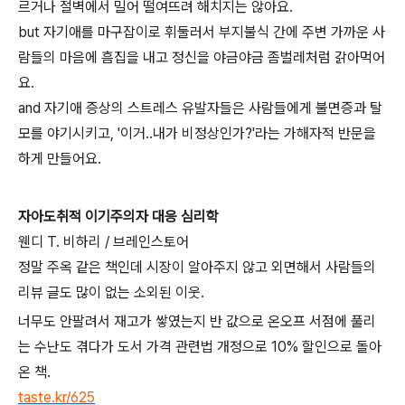
르거나 절벽에서 밀어 떨여뜨려 해치지는 않아요.
but 자기애를 마구잡이로 휘둘러서 부지불식 간에 주변 가까운 사
람들의 마음에 흠집을 내고 정신을 야금야금 좀벌레처럼 갉아먹어
요.
and 자기애 증상의 스트레스 유발자들은 사람들에게 불면증과 탈
모를 야기시키고, '이거..내가 비정상인가?'라는 가해자적 반문을
하게 만들어요.
자아도취적 이기주의자 대응 심리학
웬디 T. 비하리 / 브레인스토어
정말 주옥 같은 책인데 시장이 알아주지 않고 외면해서 사람들의
리뷰 글도 많이 없는 소외된 이웃.
너무도 안팔려서 재고가 쌓였는지 반 값으로 온오프 서점에 풀리
는 수난도 겪다가 도서 가격 관련법 개정으로 10% 할인으로 돌아
온 책.
taste.kr/625