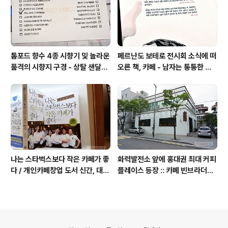
톰포드 향수 4종 시향기 및 놀라운
페르난도 보테로 전시회 소식에 떠
품격의 시향지 구경 - 상탈 샌달우
오른 책, 카페 - 남자는 통통한 여
드 향수 시트러스 네롤리 포르토피
자를 좋아한다, 외계인 커피
노
나는 스타벅스보다 작은 카페가 좋
화력발전소 앞에 홍대권 최대 커피
다 / 개인카페창업 도서 신간, 대전
플레이스 등장 :: 카페 빈브라더스
동네 커피숍 허밍의 성공 전략
합정점 / 인더스트리얼 인테리어
의안내