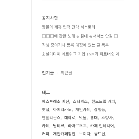
공지사항
맛볼의 제휴·협력 간략 히스토리
□□□에 관한 노래 & 절대 놓쳐서는 안될 □⋯
작성 중이거나 등록 예정에 있는 글 목록
소셜미디어 네트워크 기업 TNM과 파트너쉽 계⋯
인기글
최근글
태그
에스프레소 머신
스타벅스
핸드드립 커피
맛집
아메리카노
개인카페
삼청동
펜할리곤스
대학로
맛볼
홍대
조향사
카페
딥티크
라마르조꼬
카페 인테리어
커피
개인카페창업
보이차
융드립