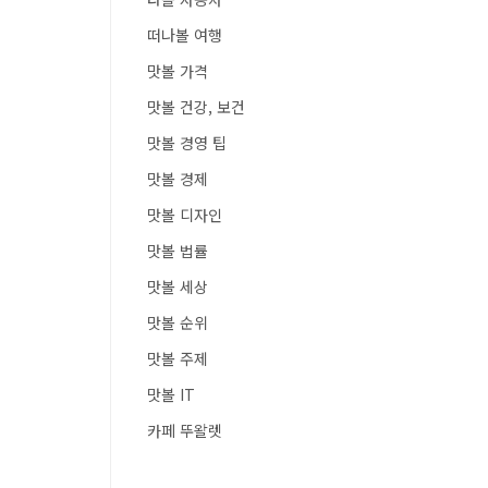
떠나볼 여행
맛볼 가격
맛볼 건강, 보건
맛볼 경영 팁
맛볼 경제
맛볼 디자인
맛볼 법률
맛볼 세상
맛볼 순위
맛볼 주제
맛볼 IT
카페 뚜왈렛