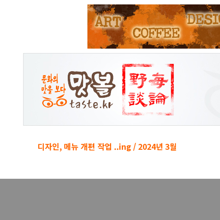
본문 바로가기
디자인, 메뉴 개편 작업 ..ing / 2024년 3월
경박단소 키