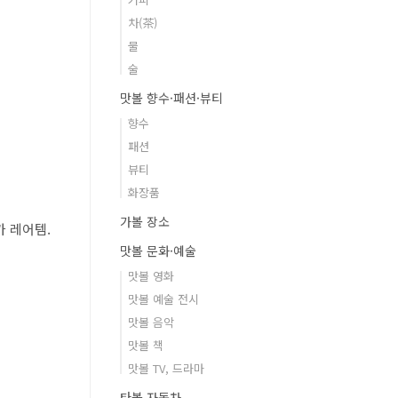
차(茶)
물
술
맛볼 향수·패션·뷰티
향수
패션
뷰티
화장품
가볼 장소
가 레어템.
맛볼 문화·예술
맛볼 영화
맛볼 예술 전시
맛볼 음악
맛볼 책
맛볼 TV, 드라마
타볼 자동차