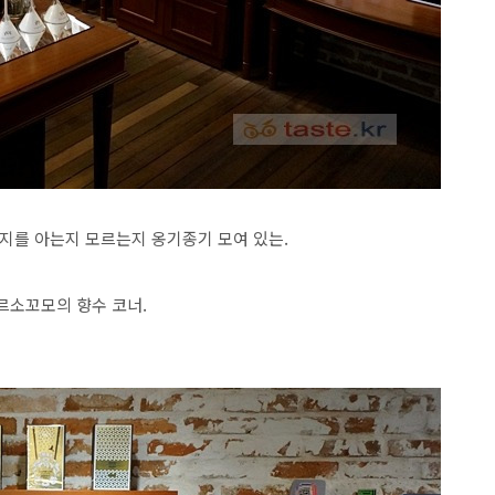
지를 아는지 모르는지 옹기종기 모여 있는.
꼬르소꼬모의 향수 코너.