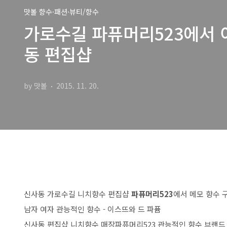
맛볼 향수·패션·뷰티/향수
가로수길 파퓨머리523에서 이
동 편집샵
by 맛볼
2015. 11. 20.
신사동 가로수길 니치향수 편집샵
파퓨머리523
에서 메모 향수 
남자 여자 관능적인 향수 - 이스뜨와 드 파퓸
신사동 편집샵 니치향수 매장파퓨머리523 관능적인 향수 브랜드 