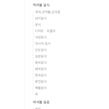
먹어볼 음식
과자,건어물,군것질
남미음식
분식
디저트 · 초콜릿
서양음식
아시아 음식
인도음식
일본음식
중국음식
태국음식
한국음식
퓨전음식
해물음식
회
마셔볼 음료
커피