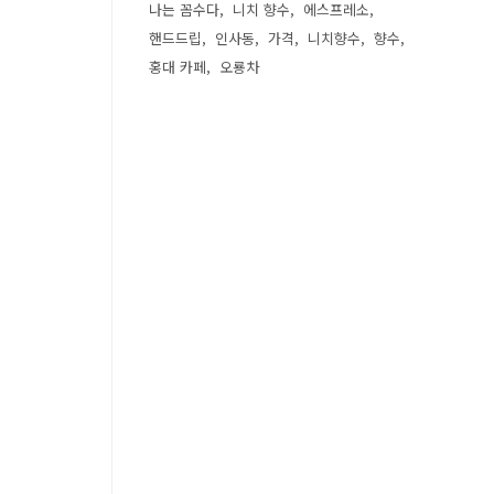
나는 꼼수다
니치 향수
에스프레소
핸드드립
인사동
가격
니치향수
향수
홍대 카페
오룡차