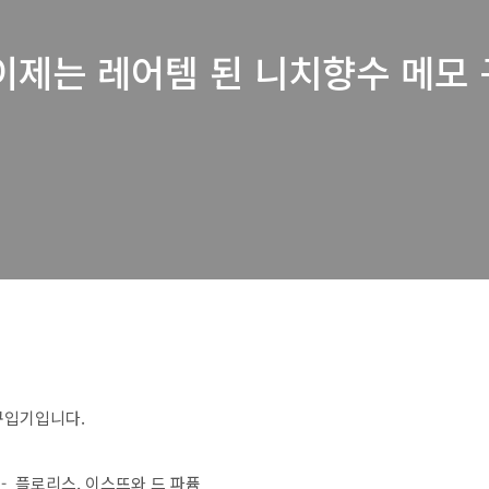
제는 레어템 된 니치향수 메모 구
구입기입니다.
- 플로리스, 이스뜨와 드 파퓸