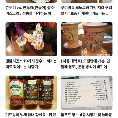
깐두리 vs. 깐도리(깐돌이) 팥 아
루이비통 모노그램 가방 지갑 구입
이스크림 / 정통을 따라하는 아류
할 때! 보증서 개런티카드라는 것
의 모습, 서주아이스주 우유 아이
은 없다 (짝퉁에는 있다)
스크림
펜할리곤스 10가지 향수 느껴지는
[서울 대학로] 오랜만에 가본 '민
대로 적어보는 시향기
들레 영토', 운영 방식이 바뀌어 있
었네
겨드랑이 냄새 암내 향신료 - 커민
톰포드 향수 4종 시향기 및 놀라운