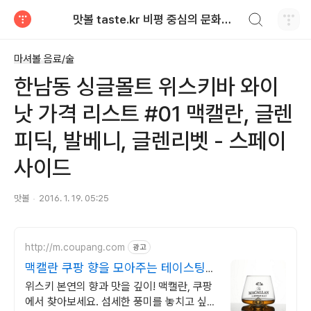
검색하기
맛볼 taste.kr 비평 중심의 문화적 기호 · 맛 · 향기 리뷰
티스토리
마셔볼 음료/술
한남동 싱글몰트 위스키바 와이
낫 가격 리스트 #01 맥캘란, 글렌
피딕, 발베니, 글렌리벳 - 스페이
사이드
맛볼
2016. 1. 19. 05:25
http://m.coupang.com
광고
맥캘란 쿠팡 향을 모아주는 테이스팅
잔
위스키 본연의 향과 맛을 깊이! 맥캘란, 쿠팡
에서 찾아보세요. 섬세한 풍미를 놓치고 싶지