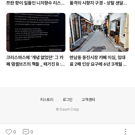
쯔란 향이 일품인 니치향수 리스
품격의 시향지 구경 - 상탈 샌달우
트: 르 라보, 딥티크, 세르주루텐,
드 향수 시트러스 네롤리 포르토피
펜할리곤스, 아틀리에 코롱 더 디
노
퍼런트 컴퍼니
크리스마스에 '개념 없었던' 그 카
연남동 동진시장 카페 이심, 임대
페 뎀셀브즈의 책들 _ 매거진 B :
료 2배 인상 요구에 6년 3개월 연
아우디, 캐나다구스, 인텔리젠시아
남동 시대 마감 / 커피리브레 젠트
커피
리피케이션, 핸드드립, 터키 커피,
찻사발 다완
의안내
티스토리
로그인
고객센터
© Daum Corp.
0
0