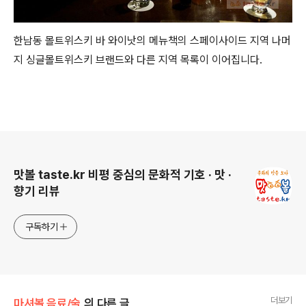
한남동 몰트위스키 바 와이낫의 메뉴책의 스페이사이드 지역 나머
지 싱글몰트위스키 브랜드와 다른 지역 목록이 이어집니다.
로그 정보
맛볼 taste.kr 비평 중심의 문화적 기호 · 맛 ·
향기 리뷰
구독하기
더보기
마셔볼 음료/술
의 다른 글