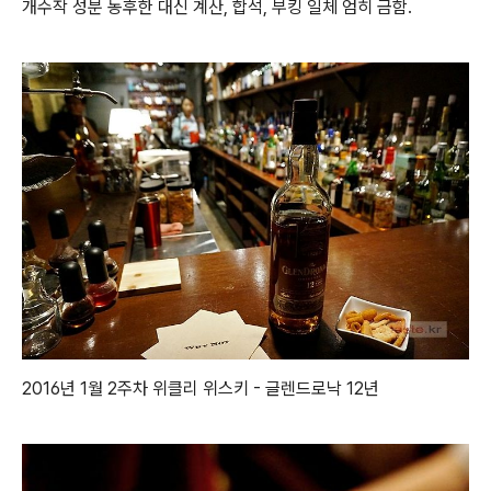
개수작 성분 농후한 대신 계산, 합석, 부킹 일체 엄히 금함.
2016년 1월 2주차 위클리 위스키 - 글렌드로낙 12년