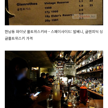
한남동 와이낫 몰트위스키바 - 스페이사이드: 발베니, 글렌피딕 싱
글몰트위스키 가격