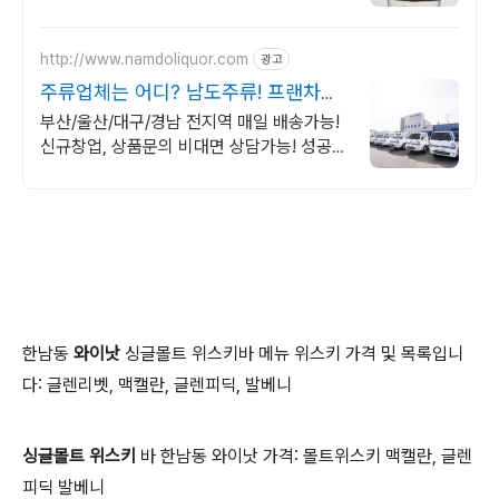
않다면, 노징 글라스로 와우회원 무료배송.
http://www.namdoliquor.com
광고
주류업체는 어디? 남도주류! 프랜차이
즈 및 상권 전문상담
부산/울산/대구/경남 전지역 매일 배송가능!
신규창업, 상품문의 비대면 상담가능! 성공창
업을 위하여 프랜차이즈 및 상권을 분석하는
남도주류와 함께해요.
한남동
와이낫
싱글몰트 위스키바 메뉴 위스키 가격 및 목록입니
다: 글렌리벳, 맥캘란, 글렌피딕, 발베니
싱글몰트 위스키
바 한남동 와이낫 가격: 몰트위스키 맥캘란, 글렌
피딕 발베니