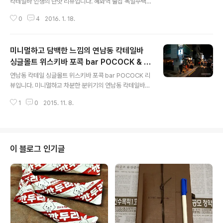
칵테일바 인생의 단맛 리뷰입니다. 혜화역 술집 독일주택
오른 섬. 그리고 사라진 섬. 이대 섬 미라보 호텔 옆. 1999
의 패밀리 가게 칵테일바 인생의 단맛 - 창의적인 메뉴, 글
년께 지구상에서 가장 먼저 사라진 섬. 신촌 섬 2003..
0
4
2016. 1. 18.
뤼바인, 뱅쇼 인생의 단맛 칵테일 창의적인 메뉴 이름 - 얄
미워, 부끄러, 속상해, 권사님은 이해하시죠, 뱅쇼, 글뤼바
인 명륜동 성균관대학교 앞의 보급형 칵테일바 인생의 단
미니멀하고 담백한 느낌의 연남동 칵테일바
맛 - 혜화역 4번출구 대명거리 뒷골목 분위기 좋은 술집 의
계열사. 한옥을 개조해 만든 독일주택이 세련되고 미니멀
싱글몰트 위스키바 포콕 bar POCOCK & 바
글 내용
한 모던바라면, → 대학로의 기묘한 술집 카페 taste.kr/1
텐더 애티튜드
연남동 칵테일 싱글몰트 위스키바 포콕 bar POCOCK 리
353 인생의 단맛은 다양잡다한 소품으로 80~90년대 느
뷰입니다. 미니멀하고 차분한 분위기의 연남동 칵테일바
낌을 담은 학사주점. 성균관대학교 담벼락. 보글보글 백반
싱글몰트 위스키 바 포콕 - 바텐더 애티튜드, 칵테일 싱글
집 골목으로 들어가면 보이는 인생의 단맛. 인생의 단맛은
1
0
2015. 11. 8.
몰트위스키 목록 및 가격. 싱글몰트 위스키 편력에 두 가닥
2012년 6월에 오픈한..
까지는 아니고 한 가닥 반 쯤은 하는 지인이 "연남동에 포
콕이라는 바 새로 생겼는데 분위기도 좋고 사람도 좋고 가
격도 좋아. 함 가봐~" 라며 귀띔해 준 연남동 위스키바 포
콕으로 가는 길에 지나친, 소소한 풍경이라는, 분위기는 소
이 블로그 인기글
소하지 않고 왁자지껄한 술집. 홍대입구역 3번출구로 나와
서 오른쪽 길로 5분 남짓 걷다가 '라디오 아이즈' 안경집을
지나 골목으로 들어가면 왼쪽에 도사리고 있는 바 포콕. 3
층 빌딩 1층은 일본밥집 오코와 2층은 칵테일·몰트위스키
바 포콕 bar POCOCK..