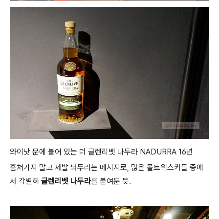
와이낫 문에 붙어 있는 더 글렌리벳 나두라 NADURRA 16년
훔쳐가지 말고 제발 놔두라는 메시지로, 많은 몰트위스키들 중에
서 각별히
글렌리벳 나두라
를 붙여둔 듯.