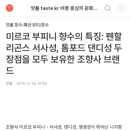
검색하기
맛볼 taste.kr 비평 중심의 문화적 기호 · 맛 · 향기 리뷰
티스토리
맛볼 향수·패션·뷰티/향수
미르코 부피니 향수의 특징: 펜할
리곤스 서사성, 톰포드 댄디성 두
장점을 모두 보유한 조향사 브랜
드
맛볼
2019. 11. 14. 01:55
조향사 미르코 부피니 - 서사성, 댄디성, 생경성이 뛰어난 니치향