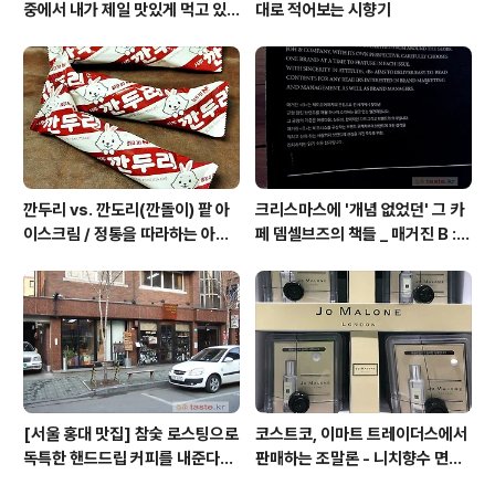
중에서 내가 제일 맛있게 먹고 있
대로 적어보는 시향기
는 집 / 율촌 칡냉면
깐두리 vs. 깐도리(깐돌이) 팥 아
크리스마스에 '개념 없었던' 그 카
이스크림 / 정통을 따라하는 아류
페 뎀셀브즈의 책들 _ 매거진 B :
의 모습, 서주아이스주 우유 아이
아우디, 캐나다구스, 인텔리젠시아
스크림
커피
[서울 홍대 맛집] 참숯 로스팅으로
코스트코, 이마트 트레이더스에서
독특한 핸드드립 커피를 내준다는
판매하는 조말론 - 니치향수 면세
/ 칼디
점, 백화점 가격