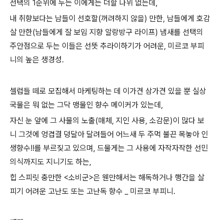
선택의 1순위에 두는 이에게는 더할 나위 없는데,
내 취향보다는 남들이 선호할(꺼려하지 않을) 만한, 남들에게 호감
살 만한(남들에게 잘 보임 지향 알랑방구 라이프) 냄새를 선택의
주안점으로 두는 이들은 선뜻 추라이하기가 어려운, 미르코 부피
니의 높은 생경성.
셀럽들 떼로 모집해서 마케팅하는 데 이가견 삼가견 있을 뿐 실상
국물은 뭐 없는 그닥 맹물인 향수 메이커가 있는데,
자신 눈 앞에 그 사물의 노출(매체, 지인 사용, 소감문)이 많다 보
니 그것에 엉겹결 덩달아 달려들어 어느새 두 주먹 불끈 목놓아 인
생향수!!를 부르짖고 있으며, 드물게는 그 사용에 자작자작한 선민
의식까지도 지니기도 하는,
힙 스피릿 충만한 <소비군>은 웬만해서는 해독하거나 행간을 살
피기 어려운 고난도 또는 고난독 향수 _ 미르코 부피니.