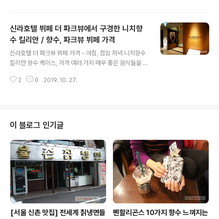
UCH MY OUDS] 3부작 중에서 Soul of OUD 구입 - 5
0ml 506,000원 * 관련 글 라몬 모네갈 침향 향수 Soul
신라호텔 뷔페 더 파크뷰에서 구경한 니치향
of OUD 시향기 taste.kr/1743 지구상 존재하는 침향을
표방하는 향수들 가운데, 한 번이라도 맡아 봤던 50여 종
수 킬리안 / 향수, 파크뷰 뷔페 가격
글 내용
침향 향수들 중 엄선한 베스트 3 순위를 단숨에 갈아치우
신라호텔 더 파크뷰 뷔페 가격 - 아침, 점심 저녁 니치향수
고 1위에 등극한 침향 향수의 꼭대기... Soul of OUD. "말
킬리안 향수 케이스, 가격 여러 가지 매우 좋은 음식들을 한
할 수 없는 것에는 침묵해야 한다"는 비트겐슈타인의 금언
자리에서 싸게+많이+진상스레 먹을 수 있는,신라호텔 공
에도 불구하고 ..
2
0
2019. 10. 27.
동구매식당 파크뷰에 연례행사 첨욱첨욱하러 갔다가, 입구
에서 미술관 작품처럼 진열장 속에 전시하고 있는 킬리안
향수 구경. 설령 공고한 방탄 유리상자를 훌러덩 벗어나 있
더라도, 가성비 충만하지 않음으로, 상시 곤궁한 이 처지에
향후 소유할 가능성은 높지 않은, 진짜로 남의 나라 루브르
이 블로그 인기글
박물관 방탄유리 속 유물과도 같은 니치향수 킬리안 향수.
신라호텔 뷔페 파크뷰 가격 아침: 성인 59,000원 / 어린이
32,000원 브런치: 108,000원 / 어린이 59,000원 저녁:
성인 118,000원 / 어린이 64,000원 킬리안 향수 ..
[서울 신촌 맛집] 전세계 칡냉면들
펜할리곤스 10가지 향수 느껴지는