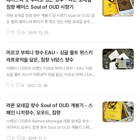
침향 베이스 Soul of OUD 시향기
글 내용
라몬 모네갈 침향 향수 개봉기 및 시향기 Soul of OUD 궁
상 떨며 애끼느라 뿌리지 못 하고 있는 라몬 모네갈 향수 S
oul of OUD 소울 오브 오우드 라몬 모네갈 침향 향수 시
7
0
2019. 12. 31.
리즈 DON'T TOUCH MY OUDS 컬렉션 4종 중 하나 S
oul of Oud 50ml 1. "말할 수 없는 것에는 침묵해야 한
다" 라는 뭔 양반의 금언에도 불구하고 주저리주저리 부질
미르코 부피니 향수 EAU - 싱글 몰트 위스키
없이 하릴없이 말할 수밖에 없는 향수 2. 뿌리면 공간에 퍼
진 향이 햇살처럼 광채로 변하는 놀라운 체험 3. 향의 격에
라프로익을 닮은, 침향 뉘앙스 향수
글 내용
부합하는 케이스의 위상 4. 구입했던 향수들 중 (용량 대
이태리 니치향수 브랜드 미르코 부피니 향수 - EAU 리뷰
비) 가장 비싼 향수: 506,000원 처음에 가격 봤을 때는
싱글 몰트 위스키 라프로익 향을 닮은, 미르코 부피니 EAU
"대체 뭔데? 그렇게 비싸면 혹할 줄 알고? Oud 이름 달고
향수 이태리 니치향수 브랜드 - 미르코 부피니 Mirko Buf
넨장 비싸기만 한 종자 여럿 봤는데...
1
0
2021. 12. 18.
fini 오 노우스 코롱 EAU Noûs Cologne 리뷰. 알싸하고
매캐하게 퍼져 콕 꽂히는 모양새가 싱글 몰트 위스키 라프
로익의 피틋내와 비슷한 향수. 공개 노트에 언급은 없어도
라몬 모네갈 향수 Soul of OUD 개봉기 - 스
은밀히 OUD를 담았는지, 아니면 그것을 안 넣었어도 의도
해서 침향 뉘앙스를 표현한 것인지 알 도리 없으나, 바나나
페인 니치향수, 오우드, 침향
글 내용
1% 넣어서 가까스로 를 모면하고 를 허락 받는 수준으로,
스페인 니치향수 Ramon Monegal 라몬 모네갈 향수 -
라고 이름 붙인 웬만한 향수보다 훌륭한 오욷내. 특히나 2
아가우드 오우드 침향 향수 Soul of OUD 개봉기 스페인
년 만에 맡난 가성비 매우 극심히 훌륭한 향수 EAU. 미르
니치향수 브랜드 라몬 모네갈(Ramon Monegal)에서 출
코 부피니 피렌체 홈페이지: mirkobuffinifi..
7
0
2019. 11. 7.
시한 침향(Agarwood; OUD) 향수 컬렉션 [DON'T TO