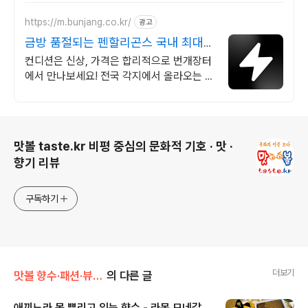
https://m.bunjang.co.kr/
광고
금방 품절되는 펜할리곤스 국내 최대
브랜드 중고거래
컨디션은 신상, 가격은 합리적으로 번개장터
에서 만나보세요! 전국 각지에서 올라오는 전
국구 최다 상품 매일 10만 개 이상의 신규 상
품 업로드
로그 정보
맛볼 taste.kr 비평 중심의 문화적 기호 · 맛 ·
향기 리뷰
구독하기
더보기
맛볼 향수·패션·뷰티/향수
의 다른 글
애끼느라 못 뿌리고 있는 향수 - 라몬 모네갈