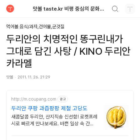
검색하기
맛볼 taste.kr 비평 중심의 문화적 기호 · 맛 · 향기 리뷰
티스토리
먹어볼 음식/과자,건어물,군것질
두리안의 치명적인 똥구린내가
그대로 담긴 사탕 / KINO 두리안
카라멜
맛볼
2011. 11. 26. 21:29
http://m.coupang.com
광고
두리안 쿠팡 과즙팡팡 제철 고당도
새콤달콤 두리안, 산지직송 신선함! 로켓프레
시로 빠르게 만나보세요. 바쁜 일상 속 간편
한 영양 간식! 맛있는 과일, 쿠팡 로켓배송으
로 받아보세요.