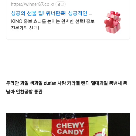
https://winner87.co.kr
광고
성공의 선물 팁! 위너판촉! 성공적인 행
사, 시작은 여기
KINO 홍보 효과를 높이는 완벽한 선택! 홍보
전문가의 선택!
두리안 과일 생과일 durian 사탕 카라멜 캔디 열대과일 똥냄새 동
남아 인천공항 통관