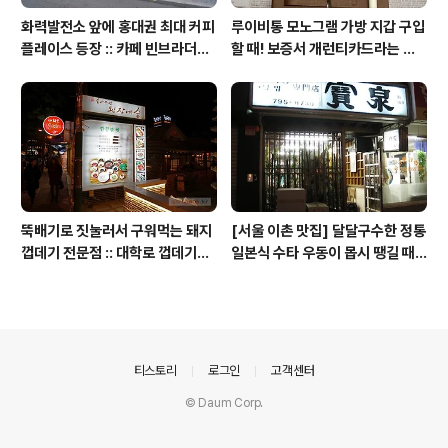
화력발전소 앞에 홍대권 최대 커피
루이비통 모노그램 가방 지갑 구입
플레이스 등장 :: 카페 빈브라더스
할 때! 보증서 개런티카드라는 것
합정점 / 인더스트리얼 인테리어
은 없다 (짝퉁에는 있다)
뚝배기로 짓눌러서 구워먹는 돼지
[서울 이촌 맛집] 달달구수한 정통
껍데기 전문점 :: 대학로 껍데기
일본식 수타 우동이 몹시 땡길 때 /
(혜화역 맛집)
보천(寶泉)
의안내
티스토리
로그인
고객센터
© Daum Corp.