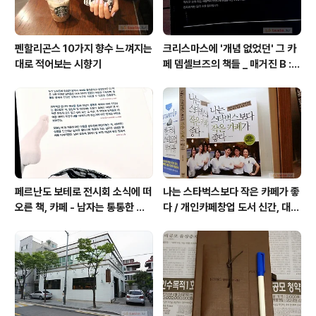
펜할리곤스 10가지 향수 느껴지는
크리스마스에 '개념 없었던' 그 카
대로 적어보는 시향기
페 뎀셀브즈의 책들 _ 매거진 B :
아우디, 캐나다구스, 인텔리젠시아
커피
페르난도 보테로 전시회 소식에 떠
나는 스타벅스보다 작은 카페가 좋
오른 책, 카페 - 남자는 통통한 여
다 / 개인카페창업 도서 신간, 대전
자를 좋아한다, 외계인 커피
동네 커피숍 허밍의 성공 전략