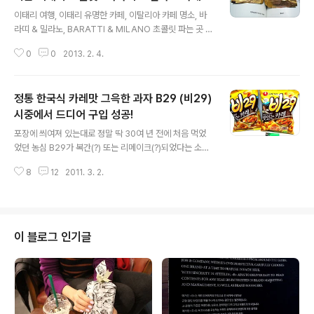
글 내용
들이 백화점에도 납품하고 다른데도 공급하기 떄문에, 백
ARATTI & MILANO
이태리 여행, 이태리 유명한 카페, 이탈리아 카페 명소, 바
화점에서 판매하는 이 두리안과 동일한 것을 인터넷 판매
라띠 & 밀라노, BARATTI & MILANO 초콜릿 파는 곳 토
라인으로 더 싸게 구입할 수 있다. 그런데 배송 과정에서 해
리노 바라띠 밀라노 카페, 이태리 명품 초콜릿, 이태리 초콜
동되는 단점 때문에 백화점에서 즉구. 꼭지에 서려 있는 냉
0
0
2013. 2. 4.
렛, 이탈리아 유명한 초콜릿 , 달지 않은 쪼꼬렛 유럽 패키
동 성애. 두리안 큰 덩어리에는 개..
지 다녀온 친구가 여행 선물로, 이태리의 유명하고 비싼 초
콜릿이라면서 2개 맛보여준 쪼꼬렛 - BARATTI & MILA
정통 한국식 카레맛 그윽한 과자 B29 (비29)
NO(바라띠 & 밀라노) 금박 버전 손가락 두마디만한 거 하
나에 우리돈으로 7천원 쯤이랜다. 말두 안돼~ 신빙성 있는
시중에서 드디어 구입 성공!
글 내용
가격은 아니었지만 우쨌든 금박 하나를 개봉해서 입에 넣
포장에 씌여져 있는대로 정말 딱 30여 년 전에 처음 먹었
었다. 뭐 입속에 저절로 부드럽게 스르륵 그냥 녹는데 달지
었던 농심 B29가 복간(?) 또는 리메이크(?)되었다는 소식
도 않다. 2개째 먹고 나서 그 가격에 신빙성을 주기로 결정!
을 작년에 들었다. 그런데 시중 수퍼나 마트에서 찾을 수 없
요런 감동 쪼꼬렛은 처음 먹어봤다. 가나 허쉬 도브 이런 ..
8
12
2011. 3. 2.
었다. 오픈마켓에서 검색해보니 판매는 하는데 박스 단위
로만 팔아서 구입하기가 좀 그랬다. 한두 봉다리만 사서 먹
어야 귀한 맛에 맛있게 먹을 수 있는 거지, 집에 박스 쟁여
놓고 먹으면 절실한 희소성의 마음에 먹어지지 않기 때문
에..... 그렇다고 대형 마트에 일부러 가서 이런 옛날 과자를
이 블로그 인기글
사먹는 것도 멋대가리 없는 거다. 그러다가 서울 모처의 작
은 수퍼에서 새우깡 옆에 쌓여 있는 것을 발견하고 가슴이
철렁했다! 내 이름이 뭔 당첨자 명단에 들어 있는 것을 발견
한 기분이랄까. 계산해보니 마지막으로 먹은 이후로 25년
만의 해후였다 ㅠ..