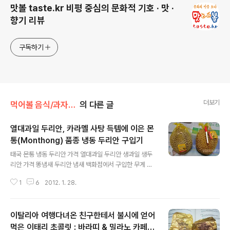
맛볼 taste.kr 비평 중심의 문화적 기호 · 맛 ·
향기 리뷰
구독하기
더보기
먹어볼 음식/과자,건어물,군것질
의 다른 글
열대과일 두리안, 카라멜 사탕 득템에 이은 몬
통(Monthong) 품종 냉동 두리안 구입기
글 내용
태국 몬통 냉동 두리안 가격 열대과일 두리안 생과일 생두
리안 가격 똥냄새 두리안 냄새 백화점에서 구입한 무게 약
2.5kg의 냉동 두리안 2개. 5~6년 전에는 냉동하지 않은
1
6
2012. 1. 28.
생두리안 5kg정도 짜리가 10만원 정도하다가 12만원대
까지 올랐다. 그러다가 어느 순간부터 생두리안은 수입되
지 않고 냉동으로 8~9만원대에 판매되다가 백화점 기준
이탈리아 여행다녀온 친구한테서 불시에 얻어
요즘 시세는 2~3kg 기준 2~3만원 정도가 유지되고 있
다. 냉동 두리안의 국내 수입원은 몇 안되기 때문에 수입원
먹은 이태리 초콜릿 : 바라띠 & 밀라노 카페 B