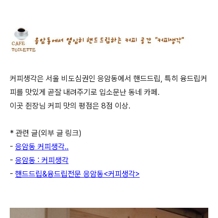
커피생각은 서울 비도심권인 응암동에서 핸드드립, 특히 융드립커
피를 맛있게 곧잘 내려주기로 입소문난 동네 카페.
이곳 쥔장님 커피 맛의 평점은 8점 이상.
* 관련 글(외부 글 링크)
-
응암동 커피생각..
-
응암동 : 커피생각
-
핸드드립&융드립전문 응암동<커피생각>