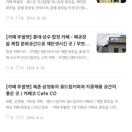
카페 뚜왈렛 - 웨스틴 조선호텔 레스토랑 화장실, 깨끗한
화장실, 호텔 화장실 인테리어, 호텔 화장실 위생 조선호텔
아리아 홍연 베키아앤누보 / 호텔 화장실 위생용품 - 1회용
0
0
2012. 10. 16.
변기시트커버, 변기시트크리너, 여자남자화장실 웨스틴 조
선호텔 공용 화장실 디자인 최종 확인일 : 2012년 10월 이
글은 웨스틴 조선호텔 총론이 아닌 화장실에 한정된 견해
[카페 뚜왈렛] 홍대·상수·합정 카페 - 폐공장
이며 최종 확인일 이후 변화가 있을 경우 서두에 반영합니
다. 웨스틴 조선호텔 지층의 아리아(뷔페), 베키아앤누보
을 복합 문화공간으로 재탄생시킨 곳 / 무연탄
글 내용
(베이커리카페), 홍연(중식당) 고객들이 이용하는 공용 화
(앤트러사이트)
합정 카페거리 - 무연탄 앤트러사이트 예쁜 화장실 홍대 카
장실 여자 화장실. 여자 화장실 핸드타올을 보충하시는 화
페 상수역 당인리발전소 근처 카페 - 무연탄 (앤트러사이
장실 관리 직원. 웃으시며 이런 것도 찍냐고 하셨다. 화장실
트) 상수역 앤트러사이트 무연탄 카페 인테리어 독특한 곳
편의용품. 여자화장실에는 휴지통이 있고 남자화장실에는
0
0
2012. 4. 14.
무연탄 화장실 디자인 최종 확인일 : 2012년 2월 3일 이
휴지통이 없다. 좌변기 룸에..
글은 무연탄 총론이 아닌 화장실에 한정된 견해이며 최종
확인일 이후 변화가 있을 경우 서두에 반영합니다. 상수동
[카페 뚜왈렛] 북촌·삼청동의 융드립커피와 지중해풍 공간이
당인리 화력발전소 근처에 있는 카페 무연탄(앤트러사이
트)는 문을 닫은 신발공장 건물을 개조해서 카페와 공연장
좋은 곳 / 카페코 Cafe CO
글 내용
으로 재탄생시켜, 보편이 가진 상식의 틀을 깨는 공간 정서
북촌, 삼청동, 가회동 카페 - 핸드드립커피 융드립커피 카페코 / 예쁜 화장실 카
를 보여주는 독특한 비주얼을 보여주는 곳이다. 무연탄에
페코 카페 화장실 디자인 탐방 - '카페 뚜왈렛' 1호 카페코 카페코 화장실 디자인
서 여는 커피 교실에 다녀온 지인이 요런 곳이 있다고 알려
최종 확인일 : 2012년 4월 3일 이 글은 카페코 총론이 아닌 화장실에 한정된
줬었다. 화장실 역시 공장의 일부 공간에 상하수도 설비를
0
7
2012. 4. 6.
견해이며 최종 확인일 이후 변화가 있을 경우 서두에 반영합니다. 처음 카페코
만들어서 사용하고 있는데, 본채에서..
에 방문했던 날, 입구 칠판에 씌여 있던 '화장실 꼭! 가보세요'라는 뿌듯한 자부
심이 배어 있는 글귀가 궁금해서 대체 어떻길래.... 볼 일이 없는데도 일부러 들