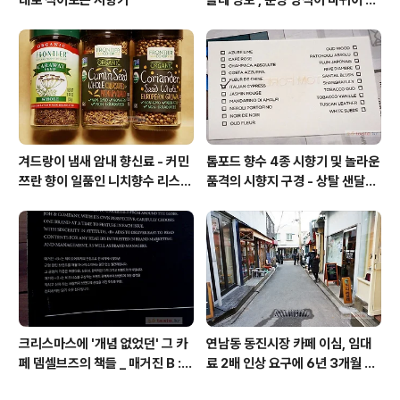
대로 적어보는 시향기
들레 영토', 운영 방식이 바뀌어 있
었네
겨드랑이 냄새 암내 향신료 - 커민
톰포드 향수 4종 시향기 및 놀라운
쯔란 향이 일품인 니치향수 리스
품격의 시향지 구경 - 상탈 샌달우
트: 르 라보, 딥티크, 세르주루텐,
드 향수 시트러스 네롤리 포르토피
펜할리곤스, 아틀리에 코롱 더 디
노
퍼런트 컴퍼니
크리스마스에 '개념 없었던' 그 카
연남동 동진시장 카페 이심, 임대
페 뎀셀브즈의 책들 _ 매거진 B :
료 2배 인상 요구에 6년 3개월 연
아우디, 캐나다구스, 인텔리젠시아
남동 시대 마감 / 커피리브레 젠트