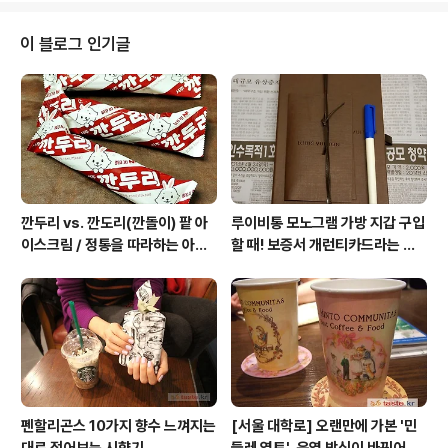
어가 봤었다. * 관련 글 - 북촌에 일부러 숨어 있는 융드립 전문 핸드드립 커피
점 / 카페코 - 옛스러운 집기와 커피장비로 꾸며진 분위기 좋은 카페 / 카페코 -
이 블로그 인기글
착하고 영민한 쿠폰적립카드를 운영하는 카페 - 다동커피집, 삼청동..
깐두리 vs. 깐도리(깐돌이) 팥 아
루이비통 모노그램 가방 지갑 구입
이스크림 / 정통을 따라하는 아류
할 때! 보증서 개런티카드라는 것
의 모습, 서주아이스주 우유 아이
은 없다 (짝퉁에는 있다)
스크림
펜할리곤스 10가지 향수 느껴지는
[서울 대학로] 오랜만에 가본 '민