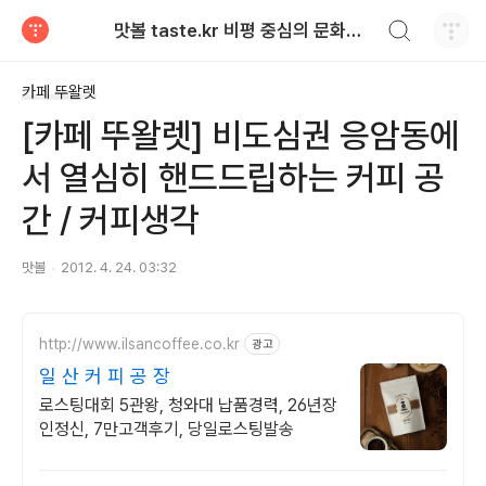
검색하기
맛볼 taste.kr 비평 중심의 문화적 기호 · 맛 · 향기 리뷰
티스토리
카페 뚜왈렛
[카페 뚜왈렛] 비도심권 응암동에
서 열심히 핸드드립하는 커피 공
간 / 커피생각
맛볼
2012. 4. 24. 03:32
http://www.ilsancoffee.co.kr
광고
일 산 커 피 공 장
로스팅대회 5관왕, 청와대 납품경력, 26년장
인정신, 7만고객후기, 당일로스팅발송