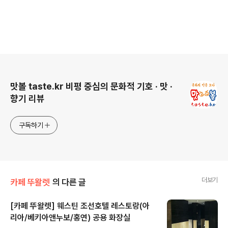
로그 정보
맛볼 taste.kr 비평 중심의 문화적 기호 · 맛 ·
향기 리뷰
구독하기
더보기
카페 뚜왈렛
의 다른 글
[카페 뚜왈렛] 웨스틴 조선호텔 레스토랑(아
리아/베키아앤누보/홍연) 공용 화장실
글 내용