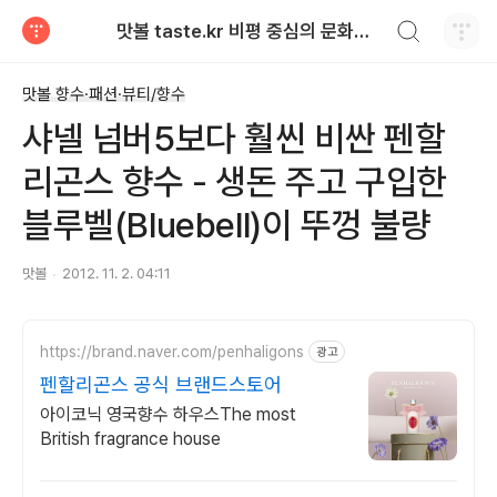
검색하기
맛볼 taste.kr 비평 중심의 문화적 기호 · 맛 · 향기 리뷰
티스토리
맛볼 향수·패션·뷰티/향수
샤넬 넘버5보다 훨씬 비싼 펜할
리곤스 향수 - 생돈 주고 구입한
블루벨(Bluebell)이 뚜껑 불량
맛볼
2012. 11. 2. 04:11
https://brand.naver.com/penhaligons
광고
펜할리곤스 공식 브랜드스토어
아이코닉 영국향수 하우스The most
British fragrance house