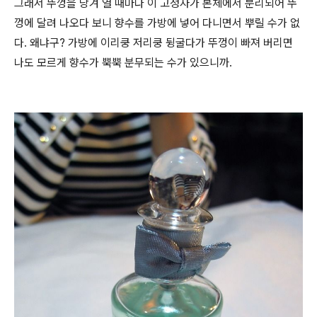
그래서 뚜껑을 당겨 열 때마다 이 고정자가 본체에서 분리되어 뚜
껑에 달려 나오다 보니 향수를 가방에 넣어 다니면서 뿌릴 수가 없
다. 왜냐구? 가방에 이리쿵 저리쿵 뒹굴다가 뚜껑이 빠져 버리면
나도 모르게 향수가 뿍뿍 분무되는 수가 있으니까.