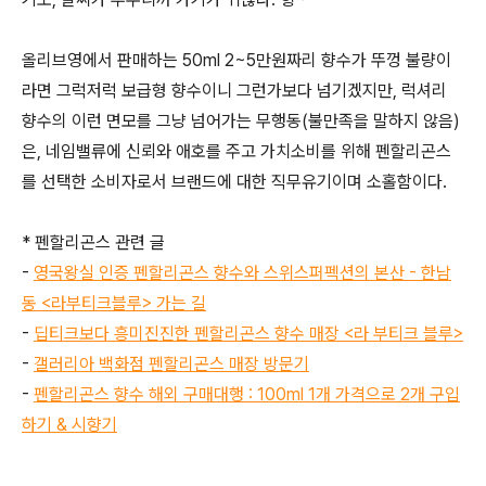
올리브영에서 판매하는 50ml 2~5만원짜리 향수가 뚜껑 불량이
라면 그럭저럭 보급형 향수이니 그런가보다 넘기겠지만, 럭셔리
향수의 이런 면모를 그냥 넘어가는 무행동(불만족을 말하지 않음)
은, 네임밸류에 신뢰와 애호를 주고 가치소비를 위해 펜할리곤스
를 선택한 소비자로서 브랜드에 대한 직무유기이며 소홀함이다.
* 펜할리곤스 관련 글
-
영국왕실 인증 펜할리곤스 향수와 스위스퍼펙션의 본산 - 한남
동 <라부티크블루> 가는 길
-
딥티크보다 흥미진진한 펜할리곤스 향수 매장 <라 부티크 블루>
-
갤러리아 백화점 펜할리곤스 매장 방문기
-
펜할리곤스 향수 해외 구매대행 : 100ml 1개 가격으로 2개 구입
하기 & 시향기