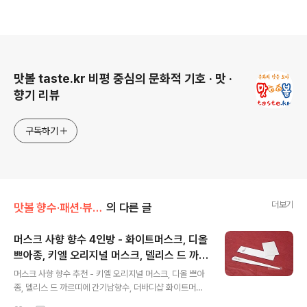
로그 정보
맛볼 taste.kr 비평 중심의 문화적 기호 · 맛 ·
향기 리뷰
구독하기
더보기
맛볼 향수·패션·뷰티/향수
의 다른 글
머스크 사향 향수 4인방 - 화이트머스크, 디올
쁘아종, 키엘 오리지널 머스크, 델리스 드 까르
글 내용
띠에
머스크 사향 향수 추천 - 키엘 오리지널 머스크, 디올 쁘아
종, 델리스 드 까르띠에 간기남향수, 더바디샵 화이트머스
크 여자 머스크 사향 향수, 남자 여자 화이트머스크 향수,