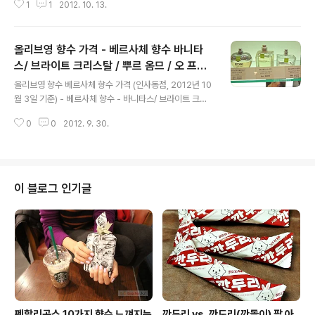
1
1
2012. 10. 13.
디올 쁘아종, 김윤아 화이트머스크, 디올 쁘아종 가격 상단
- 퓨어 쁘아종 하단 - 좌측부터 쁘아종 오리지널, 미드나잇
쁘아종, 이프노틱 쁘아종. 델리스 드 까르띠에, 디올 쁘아
올리브영 향수 가격 - 베르사체 향수 바니타
종, 키엘 오리지널 머스크 향수 시향지. 머스크 향취를 듬뿌
악 담고 있는 향수 4종 간략 리뷰. 좌측부터 - 쁘아종 (Poi
스/ 브라이트 크리스탈 / 뿌르 옴므 / 오 프레
글 내용
son 1985) - 조향사 Edouard Flechier 퓨어 쁘아종 (P
쉬 맨 30ml, 50ml 시향
올리브영 향수 베르사체 향수 가격 (인사동점, 2012년 10
ure Poison 2004) - 조향사 Carlos Benaim, Olivier
월 3일 기준) - 베르사체 향수 - 바니타스/ 브라이트 크리
Polge, Dominique Ropion 이프노틱 쁘아종 (Hypnot
스탈 / 뿌르 옴므 / 오 프레쉬 맨 오프라인 30ml, 50ml 베
ic Po..
0
0
2012. 9. 30.
르사체 향수 파는 곳, 시향할 수 있는 곳 (GS왓슨스 향수
베르사체 가격 업데이트 예정) 럭셔리 향수에 관한 심도 깊
은 읽을 거리는 아래 블로그에서... 베르사체 향수 가격 (VE
RSACE) 베르사체 바니타스 EDP 30ml 58,000원 베르
사체 브라이트 크리스탈 EDP 30ml 45,000원(2012년
이 블로그 인기글
10월 7일까지 39,000원 세일) / 50ml 69,000원 베르
사체 베리상스 30ml 46,000원 / 50ml 72,000원 베르
사체 뿌르 옴므 30ml 47,000원 / 50ml 67,000원 베르
사체 오..
펜할리곤스 10가지 향수 느껴지는
깐두리 vs. 깐도리(깐돌이) 팥 아