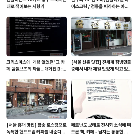
대로 적어보는 시향기
이스크림 / 정통을 따라하는 아류
의 모습, 서주아이스주 우유 아이
스크림
크리스마스에 '개념 없었던' 그 카
[서울 신촌 맛집] 전세계 칡냉면들
페 뎀셀브즈의 책들 _ 매거진 B :
중에서 내가 제일 맛있게 먹고 있
아우디, 캐나다구스, 인텔리젠시아
는 집 / 율촌 칡냉면
커피
[서울 홍대 맛집] 참숯 로스팅으로
페르난도 보테로 전시회 소식에 떠
독특한 핸드드립 커피를 내준다는
오른 책, 카페 - 남자는 통통한 여