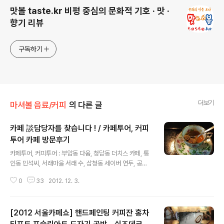
맛볼 taste.kr 비평 중심의 문화적 기호 · 맛 ·
향기 리뷰
구독하기
더보기
마셔볼 음료/커피
의 다른 글
카페 談담당자를 찾습니다 ! / 카페투어, 커피
투어 카페 방문후기
글 내용
카페투어, 커피투어 : 부암동 다움, 청담동 더치스 카페, 통
인동 민석씨, 서래마을 서래 수, 삼청동 세이버 연두, 공덕
동 일야, 광화문 커피스트, 역삼동 창희, 상계동 고흐오솔
0
33
2012. 12. 3.
길, 건대 최가커피, 금정역 무아,발산동 커피 볶는 제임스,
삼청동카페 커피팩토리, 코나퀸즈, 티테라피, 망원동 피피
커피, 홍대 Chan's, D'industry cafe_D55, 디자인 카페
[2012 서울카페쇼] 핸드페인팅 커피잔 홍차
- 공지 최종 업데이트 2013년 2월 1일 ; 이후 내용은 수정
될 수 있습니다 - 맛볼의 2013년 계획들 가운데 커피/카페