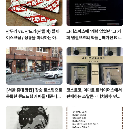
깐두리 vs. 깐도리(깐돌이) 팥 아
크리스마스에 '개념 없었던' 그 카
이스크림 / 정통을 따라하는 아류
페 뎀셀브즈의 책들 _ 매거진 B :
의 모습, 서주아이스주 우유 아이
아우디, 캐나다구스, 인텔리젠시아
스크림
커피
[서울 홍대 맛집] 참숯 로스팅으로
코스트코, 이마트 트레이더스에서
독특한 핸드드립 커피를 내준다는
판매하는 조말론 - 니치향수 면세
/ 칼디
점, 백화점 가격