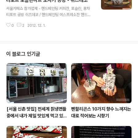
티포트 포슬린아트 도자기 공방 - 쉬즈데코
글 내용
부문 콘텐츠를 양적이고 질적으로 보강하는 구상을 하고
서울카페쇼 참가업체 - 핸드페인팅 커피잔, 포슬린, 홍차
있습니다. 다양한 시각을 맛볼에 담는 시도의 일환으로 외
티포트 공방 쉬즈데코 / 핸드페인팅 에스프레소잔 핸드페
부 필자의 원고가 필요한 시점이 되어 카페 전문 리뷰어를
인팅 커피잔, 포슬린 커피잔, 핸드페인팅 에스프레소잔, 티
모시고자 합니다. 리뷰 작성 방향 - 보통 그렇게..
0
2
2012. 12. 1.
포트 홍차잔 세트, 포슬린아트, 포슬린도자기 2009년 남
산 길목에 있는 전광수 커피하우스 본점에 갔을 때 이 커피
잔을 보고 그들만의 브랜딩과 커피적 디자인에 감탄을 했
었고 크리에이티브한 단면을 봤었다. 쉬즈데코의 핸드페인
팅이라고 적혀 있지만 디자인의 주체는 전광수커피하우스
이 블로그 인기글
이고 by를 한 존재는 도자기 제작 외주 정도의 의미 쯤으로
여겼다. 그리고 2011년 10월 가회동 두루에서 접한 동일
한 커피잔을 발견한 후, '어~ 이거 뭐지? 똑같네' 나름의 탐
색 끝에 이 두 카페의 커피잔들이 전광수 커피하우스만의
외주 제작이 아니고 전문으로 핸드..
[서울 신촌 맛집] 전세계 칡냉면들
펜할리곤스 10가지 향수 느껴지는
중에서 내가 제일 맛있게 먹고 있
대로 적어보는 시향기
는 집 / 율촌 칡냉면