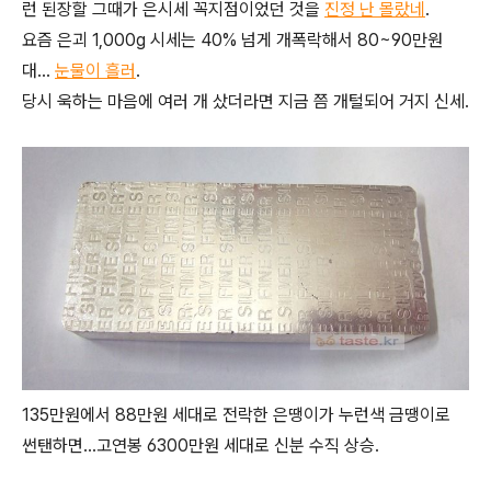
런 된장할 그때가 은시세 꼭지점이었던 것을
진정 난 몰랐네
.
요즘 은괴 1,000g 시세는 40% 넘게 개폭락해서 80~90만원
대...
눈물이 흘러
.
당시 욱하는 마음에 여러 개 샀더라면 지금 쯤 개털되어 거지 신세.
135만원에서 88만원 세대로 전락한 은땡이가 누런색 금땡이로
썬탠하면...고연봉 6300만원 세대로 신분 수직 상승.