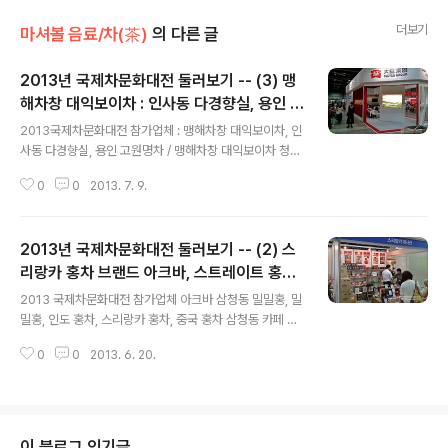
더보기
마셔볼 음료/차(茶)
의 다른 글
2013년 국제차문화대전 둘러보기 -- (3) 맹
해차창 대익보이차 : 인사동 다경향실, 용인 고
글 내용
원명차
2013국제차문화대전 참가업체 : 맹해차창 대익보이차, 인
사동 다경향실, 용인 고원명차 / 맹해차창 대익보이차 청차
국제차문화대전 맹해차창 대익보이차 - 금대익, 은대익, 영
0
0
2013. 7. 9.
사헌보 / 대익보이차 총판 인사동 다경향실, 용인 고원명차
전시장 뒤쪽에 자리 잡고 있는 맹해차창 대익보이차 부스.
대익차(대익보이차) 그룹은 2013년 국제차문화대전의 3
2013년 국제차문화대전 둘러보기 -- (2) 스
00여 참가 업체들 중 가장 큰 자본 규모. 태평양 오설록보
다 더 큰 자본. 차문화대전에 참여한 대익보이차 관계자의
리랑카 홍차 브랜드 아크바, 스트레이트 홍차
글 내용
후일담에 따르면, 대익그룹 측은 전시장 입구 바로 앞 노른
전문점 삼청동 밀밀홍
2013 국제차문화대전 참가업체 아크바 삼청동 밀밀홍, 밀
자위 지점에 대규모 부스를 마련하고 싶었으나 국제차문화
밀홍, 인도 홍차, 스리랑카 홍차, 중국 홍차 삼청동 카페 찻
대전 조직위원회와 의견 조율이 원활하지 않아서, 규모를
집 스트레이트 홍차 밀밀홍, 삼청동 홍차전문점 밀밀홍 / 국
줄여 수도권 총판 두 곳이 참여하는 부스로 자리 잡았다고
0
0
2013. 6. 20.
제차문화대전 참가업체 밀밀홍, 아크바 스리랑카 대사관과
한다. 줄인 규모라고 해도 ..
함께 부스를 마련한 스리랑카 홍차 브랜드 아크바 AKBA
R. 한국 시장 정착을 위해서 한글화 포장도 선보인 아크바
홍차. 중국 홍차를 위주로 하며 삼청동에 스트레이트 홍차
전문점을 운영하고 있는 밀밀홍. 쇠깡통 홍차들의 천국에
이 블로그 인기글