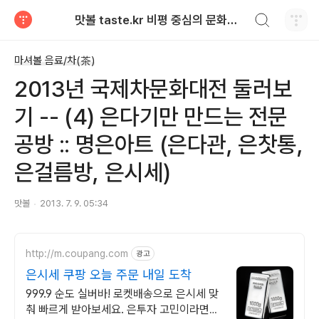
검색하기
맛볼 taste.kr 비평 중심의 문화적 기호 · 맛 · 향기 리뷰
티스토리
마셔볼 음료/차(茶)
2013년 국제차문화대전 둘러보
기 -- (4) 은다기만 만드는 전문
공방 :: 명은아트 (은다관, 은찻통,
은걸름방, 은시세)
맛볼
2013. 7. 9. 05:34
http://m.coupang.com
광고
은시세 쿠팡 오늘 주문 내일 도착
999.9 순도 실버바! 로켓배송으로 은시세 맞
춰 빠르게 받아보세요. 은투자 고민이라면?