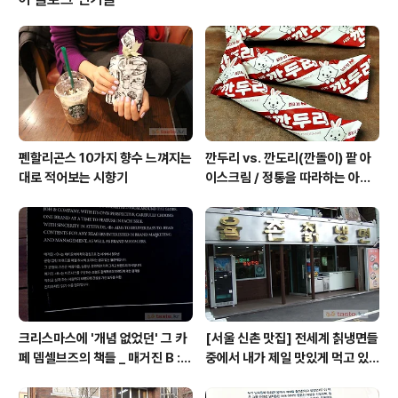
서 막입인지 몰라도 영국/스리랑카 계열의 쇠깡통 브랜드
들(웨지우드, 위타드, 아마드, 해로즈, 포트넘앤메이슨, 딜
마, 다질리언, 헤로게이트 등 100종도 넘을 메이커들)의 홍
차는 왠만해서는 입에서 코에서 잡히는 잎차의 감흥 무언
가가 없는 편이다. 산지별 ..
펜할리곤스 10가지 향수 느껴지는
깐두리 vs. 깐도리(깐돌이) 팥 아
대로 적어보는 시향기
이스크림 / 정통을 따라하는 아류
의 모습, 서주아이스주 우유 아이
스크림
크리스마스에 '개념 없었던' 그 카
[서울 신촌 맛집] 전세계 칡냉면들
페 뎀셀브즈의 책들 _ 매거진 B :
중에서 내가 제일 맛있게 먹고 있
아우디, 캐나다구스, 인텔리젠시아
는 집 / 율촌 칡냉면
커피