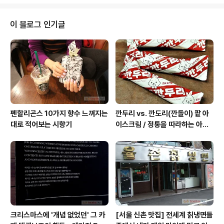
화적 상상력의 해결사. 명동, 신사동, 이태원에 있는 나름
편집샵들(어라운드더코너, 스칸, 매그앤매그, 시리즈 코너,
ALAND 등)이 보유한 콘텐츠들의 평균율에서 아직은 멀
이 블로그 인기글
찌감치 앞서 있는 10꼬르소꼬모. 조향사 브랜딩의 니치향
수 메종 프란시스 커정 - OUD mood collection 메종
프란시스 커정의 비누방울 향수와 종이 향수. 메종 프란시
스 커정 국내 런칭(2013-10-25) 하기 전, 10꼬르소꼬모
에 갈 때마..
펜할리곤스 10가지 향수 느껴지는
깐두리 vs. 깐도리(깐돌이) 팥 아
대로 적어보는 시향기
이스크림 / 정통을 따라하는 아류
의 모습, 서주아이스주 우유 아이
스크림
크리스마스에 '개념 없었던' 그 카
[서울 신촌 맛집] 전세계 칡냉면들