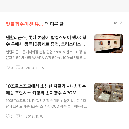
더보기
맛볼 향수·패션·뷰티/향수
의 다른 글
펜할리곤스, 롯데 본점에 팝업스토어 행사: 향
수 구매시 샘플10종세트 증정, 크리스마스 송
글 내용
버즈 기프트 콜렉션
펜할리곤스 롯데백화점 본점 팝업스토어 이벤트 - 매장 방
문고객 50명 바라 VAARA 증정 50ml. 100ml 펜할리곤
스 향수 구매시 믹스드 센트 라이브러리 증정 (5.5만원),
0
0
2013. 11. 16.
펜할리곤스 송버즈, 루소랩 롯데 본점 매장 오픈 구경하러
갔다가 귀에 흘러 들어온 안내방송에서 펜할리곤스 7일간
의 팝업스토어 소식. 펜할리곤스 팝업스토어는 롯데백화점
10꼬르소꼬모에서 소심한 지르기 - 니치향수
에서 진행하는 일환으로 임시 운영 매장. 롯데 본점 팝업스
토어 오픈 장소 : 롯데백화점 본점 신관 엘리베이터 앞 기간
메종 프란시스 커정의 종이향수 APOM
글 내용
: 2013년 11월 15일(금) ~ 11월 21일(목) - 7일간 [프로
10꼬르소꼬모 에비뉴엘 니치향수 매장 방문기입니다 / 조
모션 - 롯데 본점 단독 행사] ※ 펜할리곤스 브리티시 페어 :
향사 브랜드 메종 프란시스 커정 OUD 향수 롯데백화점 본
매일 팝업스토어 방문고객 선착순 50명 바라 VAARA 샘
점 에비뉴엘 5층과 청담동에 있는 있는 편집매장 10꼬르
플 증정 (사정상 변동 가능) 1. 전 구매고객 대상 ..
2
4
2013. 11. 9.
소꼬모 10 CORSO COMO는, 크리에이티브가 궁할 때
표절적 모방의 힌트를 쏠쏠하게 얻을 수 있는, 디자인과 문