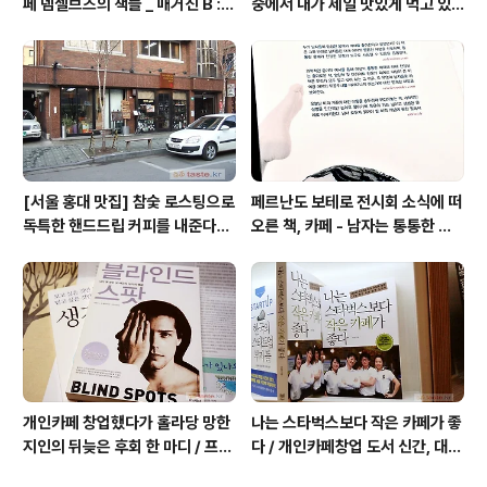
페 뎀셀브즈의 책들 _ 매거진 B :
중에서 내가 제일 맛있게 먹고 있
아우디, 캐나다구스, 인텔리젠시아
는 집 / 율촌 칡냉면
커피
[서울 홍대 맛집] 참숯 로스팅으로
페르난도 보테로 전시회 소식에 떠
독특한 핸드드립 커피를 내준다는
오른 책, 카페 - 남자는 통통한 여
/ 칼디
자를 좋아한다, 외계인 커피
개인카페 창업했다가 홀라당 망한
나는 스타벅스보다 작은 카페가 좋
지인의 뒤늦은 후회 한 마디 / 프랜
다 / 개인카페창업 도서 신간, 대전
차이즈 카페도 절대금물!
동네 커피숍 허밍의 성공 전략