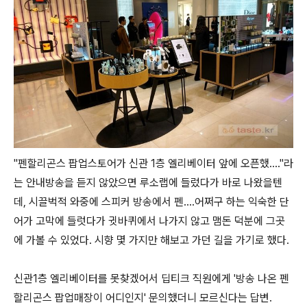
"펜할리곤스 팝업스토어가 신관 1층 엘리베이터 앞에 오픈했...."라
는 안내방송을 듣지 않았으면 루소랩에 들렀다가 바로 나왔을텐
데, 시끌벅적 와중에 스피커 방송에서 펜....어쩌구 하는 익숙한 단
어가 고막에 들럿다가 귓바퀴에서 나가지 않고 맴돈 덕분에 그곳
에 가볼 수 있었다. 시향 몇 가지만 해보고 가던 길을 가기로 했다.
신관1층 엘리베이터를 못찾겠어서 딥티크 직원에게 '방송 나온 펜
할리곤스 팝업매장이 어디인지' 문의했더니 모르신다는 답변.