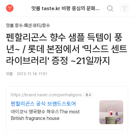
검색하기
맛볼 taste.kr 비평 중심의 문화적 기호 · 맛 · 향기 리뷰
티스토리
맛볼 향수·패션·뷰티/향수
펜할리곤스 향수 샘플 득템이 풍
년~ / 롯데 본점에서 '믹스드 센트
라이브러리' 증정 ~21일까지
맛볼
2013. 11. 18. 11:51
https://brand.naver.com/penhaligons
광고
펜할리곤스 공식 브랜드스토어
아이코닉 영국향수 하우스The most
British fragrance house