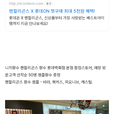
http://m.lotteon.com
광고
펜할리곤스 X 롯데ON 첫구매 최대 5천원 혜택!
롯데온 X 펜할리곤스, 신상품부터 가장 사랑받는 베스트아이
템까지 지금 만나보세요!
니치향수 펜할리곤스 향수 롯데백화점 본점 팝업스토어, 매장 방
문고객 선착순 50명 샘플향수 증정
펜할리곤스 향수 샘플 - 바라, 쿼커스, 피오니브, 캐스틸.