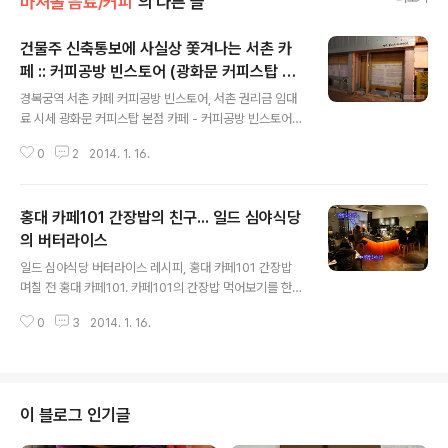
마셔볼 음료/커피
의 다른 글
건물주 신축통보에 사실상 쫓겨나는 서촌 카
페 :: 커피공방 빈스토어 (광화문 커피스탑 본
글 내용
점)
경복궁역 서촌 카페 커피공방 빈스토어, 서촌 권리금 임대
료 시세 광화문 커피스탑 본점 카페 - 커피공방 빈스토어 2
014년 3월 오픈 예정인 커피공방 빈스토어의 신규 매장 E
0
2
2014. 1. 16.
P3 BLACK ESSENCE 대개의 경우 건물 신축은 계약해
지의 정당한 사유이지만...세입자 입장에서는 가장 최악의
날벼락성 상황. 아 하지만, 공방의 인생은 어찌 이리도 다이
홍대 카페101 간장밥의 친구... 일드 심야식당
나믹 하단 말입니까. 위기들을 넘고, 광화문의 커피스탑도
자리를 잡아가 이제 커피공방으로 복귀해 바리스타로, 로
의 버터라이스
글 내용
스터로 다시 회원님들을 만날 준비를 하던 저에게 2013년
일드 심야식당 버터라이스 레시피, 홍대 카페101 간장밥
9월 전혀 예상하지 못한 일이 등장했습니다. 9월 3일, 새
며칠 전 홍대 카페101. 카페101의 간장밥 먹어보기를 한
로운 재계약서를 받으며 건물을 신축할테니 언제든 비울
번 좌절했으나 드디어 먹은 후 신기하게도 자꾸 생각나고
준비를 하라는 통지를 받았습니다. 세입자의 운명은 올라
0
3
2014. 1. 16.
입이 당기는 단순오묘한 맛 때문에 두 번 더 먹고 와서 쓰는
가는 세를 따라갈 순 있어..
카페101 간장밥 이야기 + 심야식당 버터라이스 다시보기.
카페101의 하루 간장밥 주문량은 평균 8그릇 정도이며 최
대 주문은 20그릇. 간장밥 단품만은 판매하지 않으며 핸드
드립커피+간장밥 = 9,000원. 카페101의 간장밥의 친
이 블로그 인기글
구... 빠다밥 = 간장버터밥 = 일드 심야식당의 버터 라이스.
조리와 식사 과정에 강한 냄새가 공간에 거의 퍼지지 않는