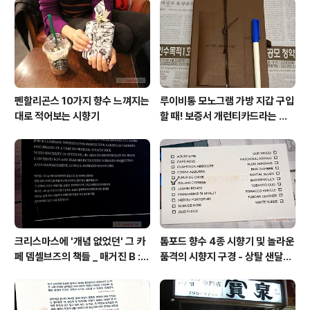
간장밥. 밥 맛의 일관성과 평균율 유지를 위해 햇반 사용.
버터 녹는 분화구. 밥 한 숟갈 커피 한 모금씩을 번갈아 먹
으면 각..
펜할리곤스 10가지 향수 느껴지는
루이비통 모노그램 가방 지갑 구입
대로 적어보는 시향기
할 때! 보증서 개런티카드라는 것
은 없다 (짝퉁에는 있다)
크리스마스에 '개념 없었던' 그 카
톰포드 향수 4종 시향기 및 놀라운
페 뎀셀브즈의 책들 _ 매거진 B :
품격의 시향지 구경 - 상탈 샌달우
아우디, 캐나다구스, 인텔리젠시아
드 향수 시트러스 네롤리 포르토피
커피
노