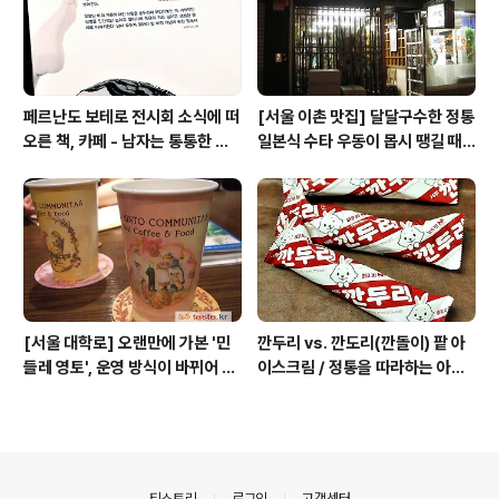
페르난도 보테로 전시회 소식에 떠
[서울 이촌 맛집] 달달구수한 정통
오른 책, 카페 - 남자는 통통한 여
일본식 수타 우동이 몹시 땡길 때 /
자를 좋아한다, 외계인 커피
보천(寶泉)
[서울 대학로] 오랜만에 가본 '민
깐두리 vs. 깐도리(깐돌이) 팥 아
들레 영토', 운영 방식이 바뀌어 있
이스크림 / 정통을 따라하는 아류
었네
의 모습, 서주아이스주 우유 아이
스크림
의안내
티스토리
로그인
고객센터