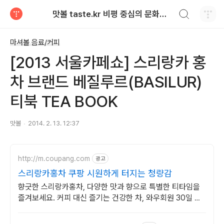
검색하기
맛볼 taste.kr 비평 중심의 문화적 기호 · 맛 · 향기 리뷰
티스토리
마셔볼 음료/커피
[2013 서울카페쇼] 스리랑카 홍
차 브랜드 베질루르(BASILUR)
티북 TEA BOOK
맛볼
2014. 2. 13. 12:37
http://m.coupang.com
광고
스리랑카홍차 쿠팡 시원하게 터지는 청량감
향긋한 스리랑카홍차, 다양한 맛과 향으로 특별한 티타임을
즐겨보세요. 커피 대신 즐기는 건강한 차, 와우회원 30일 무
료반품으로 편하게.