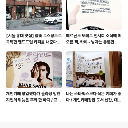
[서울 홍대 맛집] 참숯 로스팅으로
페르난도 보테로 전시회 소식에 떠
독특한 핸드드립 커피를 내준다는
오른 책, 카페 - 남자는 통통한 여
/ 칼디
자를 좋아한다, 외계인 커피
개인카페 창업했다가 홀라당 망한
나는 스타벅스보다 작은 카페가 좋
지인의 뒤늦은 후회 한 마디 / 프랜
다 / 개인카페창업 도서 신간, 대전
차이즈 카페도 절대금물!
동네 커피숍 허밍의 성공 전략