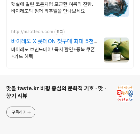
리추얼
햇살에 말린 코튼처럼 포근한 여름의 잔향.
바이레도의 썸머 리추얼을 만나보세요
http://m.lotteon.com
광고
바이레도 X 롯데ON 첫구매 최대 5천
원 혜택!
바이레도 브랜드데이! 즉시 할인+중복 쿠폰
+카드 혜택
로그 정보
맛볼 taste.kr 비평 중심의 문화적 기호 · 맛 ·
향기 리뷰
구독하기