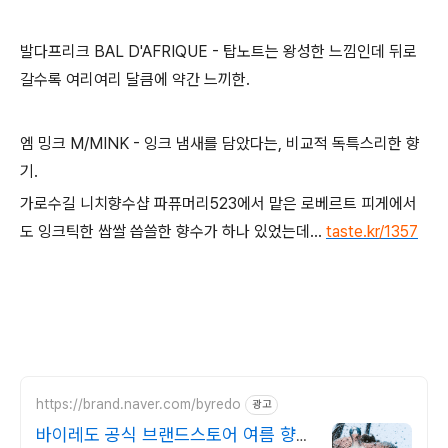
발다프리크 BAL D'AFRIQUE - 탑노트는 왕성한 느낌인데 뒤로
갈수록 여리여리 달큼에 약간 느끼한.
엠 밍크 M/MINK - 잉크 냄새를 담았다는, 비교적 독특스리한 향
기.
가로수길 니치향수샵 파퓨머리523에서 맡은 로베르트 피게에서
도 잉크틱한 쌉쌀 씁쓸한 향수가 하나 있었는데...
taste.kr/1357
https://brand.naver.com/byredo
광고
바이레도 공식 브랜드스토어 여름 향기