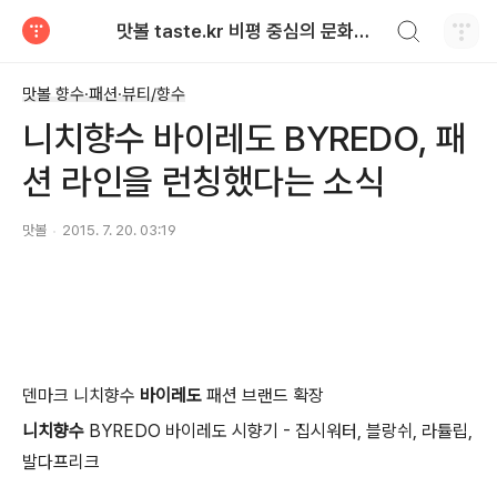
검색하기
맛볼 taste.kr 비평 중심의 문화적 기호 · 맛 · 향기 리뷰
티스토리
맛볼 향수·패션·뷰티/향수
니치향수 바이레도 BYREDO, 패
션 라인을 런칭했다는 소식
맛볼
2015. 7. 20. 03:19
덴마크 니치향수
바이레도
패션 브랜드 확장
니치향수
BYREDO 바이레도 시향기 - 집시워터, 블랑쉬, 라튤립,
발다프리크