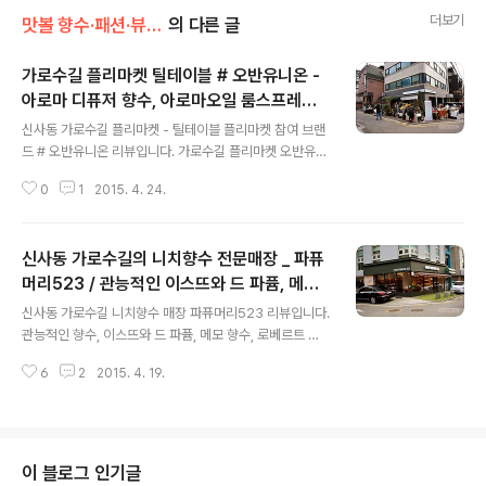
더보기
맛볼 향수·패션·뷰티/향수
의 다른 글
가로수길 플리마켓 틸테이블 # 오반유니온 -
아로마 디퓨저 향수, 아로마오일 룸스프레이,
글 내용
디자인오브젝트
신사동 가로수길 플리마켓 - 틸테이블 플리마켓 참여 브랜
드 # 오반유니온 리뷰입니다. 가로수길 플리마켓 오반유니
온의 디자인 향기 제품 - 아로마 디퓨저, 아로마오일, 향수
0
1
2015. 4. 24.
디퓨저, 룸 스프레이 신사동 가로수길에 위치한 디자인 기
업 틸테이블(Teal Table)이 주최하고 개인 디자인 창작자
들이 참여하는 틸테이블 플리마켓의 2015년 첫 번째. Spr
신사동 가로수길의 니치향수 전문매장 _ 파퓨
ing Tunes 2015년 3월 28일 장소: 틸테이블 신사동 가
로수길점 틸테이블은 신사동 가로수길의 콘텐츠들이 큰 자
머리523 / 관능적인 이스뜨와 드 파퓸, 메모
글 내용
본과 메이저 작가 위주로 재편되고 있는 현실에서 개인과
향수, 로베르트 피게
신사동 가로수길 니치향수 매장 파퓨머리523 리뷰입니다.
소규모 창작자들의 활로를 마련해주기 위해서 플리마켓을
관능적인 향수, 이스뜨와 드 파퓸, 메모 향수, 로베르트 피
기획. * 참여 브랜드 더 희​ - 가죽 가방, 패션 소품 아뜰리에
게 - 니치향수 전문매장. 파퓨머리523 향수 브랜드 - 로베
소 원​ - 디자인 캔들, 패브릭 소품, 패브릭 액세서리 플라이
6
2
2015. 4. 19.
르트 피게, 메모 향수 이스뜨와 드 파퓸 여행지 향수 메모 -
린..
인레 마노아 시와 이스뜨와 드 파퓸 - 물랑루즈 1889, 18
26 아는 이 따라서 생명연장의 꿈을 실현하는 샐러드집 배
드파머스에 갔다가 발견한 니치향수 전문매장 파퓨머리52
3. 아는 이가 가로수길 배드파머스 아닌 홍대나 강남역 다
이 블로그 인기글