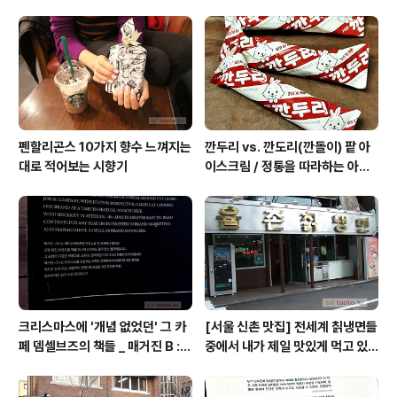
른 곳에 가자고 말했더라면 발견하지 못했을, 향수가게 파
퓨머리523은 유럽의 고급 니치향수 브랜드 수입유통사 킨
타브(KINTAV)의 직영매장. 배드파머스 방문하는 일정이
아니어도 약간의 세월이 더 지난 후에 다른 계기로 그곳을
알게 될 수도 ..
펜할리곤스 10가지 향수 느껴지는
깐두리 vs. 깐도리(깐돌이) 팥 아
대로 적어보는 시향기
이스크림 / 정통을 따라하는 아류
의 모습, 서주아이스주 우유 아이
스크림
크리스마스에 '개념 없었던' 그 카
[서울 신촌 맛집] 전세계 칡냉면들
페 뎀셀브즈의 책들 _ 매거진 B :
중에서 내가 제일 맛있게 먹고 있
아우디, 캐나다구스, 인텔리젠시아
는 집 / 율촌 칡냉면
커피