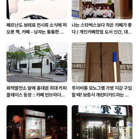
페르난도 보테로 전시회 소식에 떠
나는 스타벅스보다 작은 카페가 좋
오른 책, 카페 - 남자는 통통한 여
다 / 개인카페창업 도서 신간, 대전
자를 좋아한다, 외계인 커피
동네 커피숍 허밍의 성공 전략
화력발전소 앞에 홍대권 최대 커피
루이비통 모노그램 가방 지갑 구입
플레이스 등장 :: 카페 빈브라더스
할 때! 보증서 개런티카드라는 것
합정점 / 인더스트리얼 인테리어
은 없다 (짝퉁에는 있다)