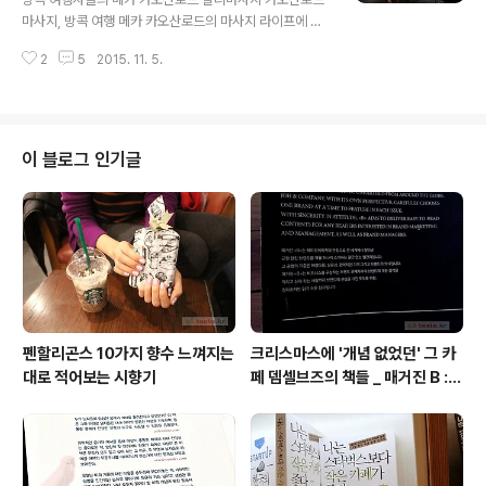
on · Baggage Claim 250m 정도의 통로를 지나면 입
마사지, 방콕 여행 메카 카오산로드의 마사지 라이프에 관
국심사 구역이 나오고 입국심사를 마치면 수하물 수령 구
한 이야기입니다. 호텔스파 - 반얀트리 방콕, 렛츠릴렉스
역이 나옵니다. 200m가 넘는 통로를 짧게 만들어주는 무
2
5
2015. 11. 5.
시설 / 호텔스파급 렛츠릴렉스 가격 방콕 여행 카오산로드
빙워크. tvN 꽃보다 ..
배낭여행 숙소, 찰리마사지 가격표, 람부뜨리로드 배낭여
행 숙소, 람부뜨리로드 마사지 호텔 태국 방콕 여행자들의
메카 카오산로드의 밤. 세븐일레븐 편의점 옆 반타이 마사
지 Ban Thai Masaje는 마사지 샵과 타이 마사지 교육도
이 블로그 인기글
하는 곳. 몇 천 ~ 몇 만 바트의 수업료에 일정기간 코스로
타이 마사지를 가르쳐 줍니다. * 반타이 마사지 가격 타이
마사지 - 30분 120바트, 1시간 220바트 발 마사지 - 30
분 120바트, 1시간 220바트 등어깨 마사지 - 30분 150
바트,..
펜할리곤스 10가지 향수 느껴지는
크리스마스에 '개념 없었던' 그 카
대로 적어보는 시향기
페 뎀셀브즈의 책들 _ 매거진 B :
아우디, 캐나다구스, 인텔리젠시아
커피