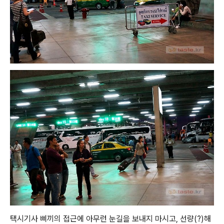
택시기사 삐끼의 접근에 아무런 눈길을 보내지 마시고, 선량(?)해