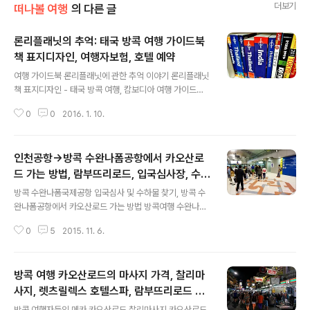
더보기
떠나볼 여행
의 다른 글
론리플래닛의 추억: 태국 방콕 여행 가이드북
책 표지디자인, 여행자보험, 호텔 예약
글 내용
여행 가이드북 론리플래닛에 관한 추억 이야기 론리플래닛
책 표지디자인 - 태국 방콕 여행, 캄보디아 여행 가이드북,
여행자보험, 호텔 예약 책 표지디자인, 캄보디아, 인도, 태
0
0
2016. 1. 10.
국 방콕 가이드북, 여행자보험, 호텔 가격비교, 항공권 예약
호주 태생의 여행 가이드북 론리 플래닛 Lonely Planet.
2010년 이후 스마트폰, 여행 정보 앱, 트립어드바이저, 에
인천공항→방콕 수완나폼공항에서 카오산로
어비앤비, 인터넷 호텔 게스트하우스 숙소 예약 사이트의
활성화로 해외 여행자들의 가이드북에 대한 의존도가 점점
드 가는 방법, 람부뜨리로드, 입국심사장, 수하
글 내용
감소하는 추세로 이제는 사양 산업에 진입하고 있는, 종이
물
방콕 수완나폼국제공항 입국심사 및 수하물 찾기, 방콕 수
책 여행 가이드북의 대명사 론리 플래닛. 가이드북을 전업
완나폼공항에서 카오산로드 가는 방법 방콕여행 수완나폼
으로 하는 여행작가 아는 이의 말에 따르면, 스마트폰 시대
공항에서 카오산로드 가는 방법: 지하철 택시 버스로 카오
가 되면서 가이드북 판매량이 훅훅 줄어들고 있어서 이제
0
5
2015. 11. 6.
산로드 람부뜨리로드 가기 인천공항을 떠나 경유지 베트남
인세만으로는 입..
을 거쳐 방콕 수완나폼국제공항에 도착했습니다. 수하물
수령대와 입국심사대로 향하는 길. 방콕 수완나폼 국제공
방콕 여행 카오산로드의 마사지 가격, 찰리마
항 Suvarnabhumi Airport / BKK 수완나폼이라고 쓰는
사람도 있고 수완나품이라고 쓰는 사람도 있는데, 철자에
사지, 렛츠릴렉스 호텔스파, 람부뜨리로드 배
글 내용
는 u이지만 수완나폼이 공식 발음인가 봅니다. Immigrati
낭여행
방콕 여행자들의 메카 카오산로드 찰리마사지 카오산로드