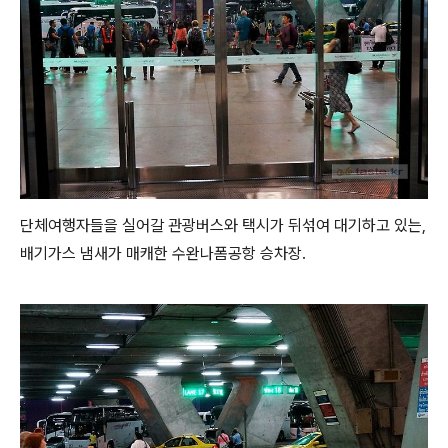
단체여행자들을 실어갈 관광버스와 택시가 뒤섞여 대기하고 있는,
배기가스 냄새가 매캐한 수완나폼공항 승차장.