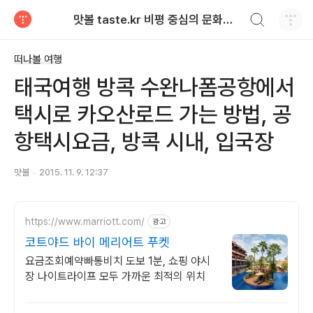
검색하기
맛볼 taste.kr 비평 중심의 문화적 기호 · 맛 · 향기 리뷰
티스토리
떠나볼 여행
태국여행 방콕 수완나폼공항에서
택시로 카오산로드 가는 방법, 공
항택시요금, 방콕 시내, 입국장
맛볼
2015. 11. 9. 12:37
https://www.marriott.com/
광고
코트야드 바이 메리어트 푸켓
요금조회예약빠통비치 도보 1분, 쇼핑 야시
장 나이트라이프 모두 가까운 최적의 위치