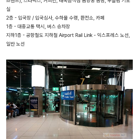
브랜드), 스타벅스, 커피빈, 태국음식점 똠양꿍 쏨땀, 무슬림 기도
실
2층 - 입국장 / 입국심사, 수하물 수령, 환전소, 카페
1층 - 대중교통 택시, 버스 승차장
지하1층 - 공항철도 지하철 Airport Rail Link - 익스프레스 노선,
일반 노선