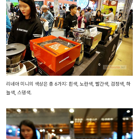
리네아 미니의 색상은 총 6가지: 흰색, 노란색, 빨간색, 검정색, 하
늘색, 스뎅색.