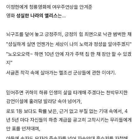
이정현에게 청룡영화제 여우주연상을 안겨준
영화
성실한 나라의 앨리스
는...
뇌구조를 덮어 놓고 긍정주의, 긍정의 힘 최면으로 낙관 범벅한 채
"성실하게 살면 언젠가는 세상이 나의 노력과 정성을 알아주겠지"
"노오오오력~ 하면 10년 안에 자가 주택 집 한 채 장만 할 수 있겠
지"
서글픈 착각 속에 살아가는 헬조선 군상들에 관한 이야기.
믿어주면 귀하의 하류 인생의 삶을 타개해 주겠다는 천박무지한
감언이설에 훌러덩 발라당 속아 넘어가,
로또 1등 보다도 확률 낮은, 근거 없고 부질 없는 기대 속에서, 4
년 5년 마다 자신들의 하층 계급을 공고히 고착시키는 무리들에게
만 표를 던져대며,
아들에 손자도 모자라 증손자를 넘어 자손만대 흙수저를 자청해