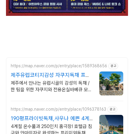
https://map.naver.com/p/entry/place/1589368656
광고
제주유럽코티지감성 자쿠지독채 프라
이빗 제주여행, 유럽감성
제주에서 만나는 유럽시골의 감성의 독채 /
한 팀을 위한 자쿠지와 전용온실바베큐 모두
다른 다양한 유럽 감성의 제주독채에서 즐기
는 프라이빗 자쿠지와 전용온실바베큐
https://map.naver.com/p/entry/place/1096378163
광고
190평프라이빗독채,사우나 예쁜 4계
절 온수수영장 힐링
4계절 온수풀과 250인치 홈극장! 호텔급 침
구와 안마의자로 완성하는 프리미엄독채 별