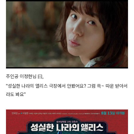
주인공 이정현님 曰,
"성실한 나라의 앨리스 극장에서 안봤어요? 그럼 쓱~ 따운 받아서
라도 봐요"