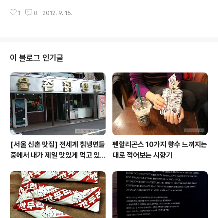
의도 시설 : 씨네마스트리트, 투썸플러스, 팝콘 팩토리, CG
1
0
2012. 9. 15.
V여의도, IFC몰 입점 맛집 레스토랑 목록 IFC몰 입점 매장
목록 : 패션 맛집 카페 레스토랑 리스트. 여의도 IFC몰에 새
로 문을 연 CGV여의도. CGV여의도는 여타 CGV와는 다
른 공간적 특징이 있습니다. CGV여의도는 건물에 두개 층
이상으로 곳곳에 분산되어 있지 않으며, 단일 평면에 넓고
이 블로그 인기글
긴 거리로 설계되어 있어서 영화관 시설 이용을 위해서 오
르락 내리락 할 필요 없는, 지상의 공간 정서를 느낄 수 있
는 영화 멀티플렉스입니다. 음향적 특징으로는, 9개 관 모
두에 3D 사운드 시스템이 장착되어 있으며, 특히 스크린..
[서울 신촌 맛집] 전세계 칡냉면들
펜할리곤스 10가지 향수 느껴지는
중에서 내가 제일 맛있게 먹고 있
대로 적어보는 시향기
는 집 / 율촌 칡냉면