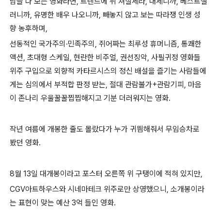
남들 다 보는 영화라면, 트렌드에 뒤 쳐질세라, 대세니까, 베스트셀
러니까, 유명한 배우 나오니까, 빼놓지 않고 보는 따라쟁 인생 성
향 농후하며,
선동적인 국가주의·민족주의, 쥐어짜는 최루성 휴머니즘, 통쾌한
액션, 초대형 스케일, 현란한 비주얼, 권선징악, 사필귀정 영화들
위주 구입으로 외향적 카타르시스의 정신 배설을 즐기는 사람들에
게는 심의에서 부적합 판정 받는, 절대 관람불가+관람기피,
마음
이 존나리 우울꿀꿀찝찝해지고 기분 더러워지는 영화.
작년 여름에 개봉한 줄도 몰랐다가 누가 귀띔해줘서 무임승차로
봤던 영화.
8월 13일 대개봉이라고 포스터 오른쪽 위 구탱이에 적혀 있지만,
CGV아트하우스와 시네마테크 위주로만 상영했으니, 소개봉이라
는 표현이 맞는 예산 3억 들인 영화.