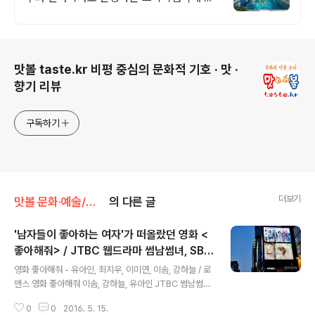
빛 자쿠지와 불멍의 낭만! 스타일러와 사우나
로 완성하는 세심한 배려의 감성숙소
로그 정보
맛볼 taste.kr 비평 중심의 문화적 기호 · 맛 ·
향기 리뷰
구독하기
더보기
맛볼 문화·예술/맛볼 영화
의 다른 글
'남자들이 좋아하는 여자'가 떠올랐던 영화 <
좋아해줘> / JTBC 웹드라마 썸남썸녀, SBS
글 내용
짝 시즌2, 유아인, 이솜, 강하늘
영화 좋아해줘 - 유아인, 최지우, 이미연, 이솜, 강하늘 / 로
맨스 영화 좋아해줘 이솜, 강하늘, 유아인 JTBC 썸남썸녀,
SBS 짝 출연 남자들이 좋아하는 여자에 관한 이야기 JTB
0
0
2016. 5. 15.
C 웹드라마 썸남썸녀, 남자들이 좋아하는 여자, SBS 짝 시