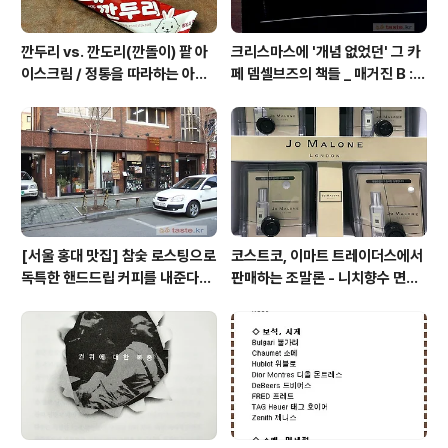
깐두리 vs. 깐도리(깐돌이) 팥 아
크리스마스에 '개념 없었던' 그 카
이스크림 / 정통을 따라하는 아류
페 뎀셀브즈의 책들 _ 매거진 B :
의 모습, 서주아이스주 우유 아이
아우디, 캐나다구스, 인텔리젠시아
스크림
커피
[서울 홍대 맛집] 참숯 로스팅으로
코스트코, 이마트 트레이더스에서
독특한 핸드드립 커피를 내준다는
판매하는 조말론 - 니치향수 면세
/ 칼디
점, 백화점 가격