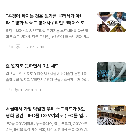
즌2 남자가 벌떼처럼 꼬이는 체리블라썸 향수 어디서 샀
게?, SBS 짝 시즌2 부활 영화 좋아해줘 엔딩. "남자가 벌
"곤경에 빠지는 것은 뭔가를 몰라서가 아니
떼처럼 꼬이는 체리블라썸 향수 어디서 샀게?" 영화 보다
가 불현듯 떠오른 SBS 짝 12기 속 "남자들이 좋아하는 여
라.." 영화 빅쇼트 명대사 / 리먼브라더스 모기
글 내용
자" 이미연, 최지우, 이솜, 김주혁, 유아인, 강하늘 영화 좋
지론 사태
리먼브라더스의 서브프라임 모기지론 부도사태를 다룬 영
아해줘 속 등장인물들 면면을 보다가 불현듯 떠오른, 예전
화 빅쇼트 명대사: 마크 트웨인, 무라카미 하루키 영화 빅쇼
SBS 애정촌 짝에 출연했던 어떤 인물. 갑작스러운 불상사
트 - 미국 서브프라임 모기지론 주택담보대출 리먼브라더
로 2014년 2월 26일 140회를 마지막으로 잠정 종..
0
0
2016. 2. 10.
스 파산 사태 여러분, 돈 법시다! 돈 벌 준비 됐죠? 영화 빅
쇼트 시작 장면과 만석 관객들의 뒷모습. 영화 빅쇼트가 청
소년관람불가인 이유는 "쉴새 없이 등장하는 스와프, CD
잘 알지도 못하면서 3종 세트
O, 서브프라임, 모기지(주택담보대출), 리먼브라더스 같은
글 내용
경제용어들로 어려운 내용이기 때문" 이라는 우스개 말들
김구림... 잘 알지도 못하면서 / 서울 시립미술관 본관 1층
이 올라오고 있는데, 수위의 대단하고 적나라한 성묘사와
술집... 잘 알지도 못하면서 / 홍대 산울림소극장 근처 200
각도를 담고 있지는 않으며, 스트립바 장면에서 상체 곡선
0년 초반까지의 신촌 섬, 이대 섬 분위기와 비슷한 빈티지
의 첨단과 하체 과일 곡선 클로즈업이 여과 없이 잠깐 보여
1
1
2013. 9. 3.
풍 술집. 저예산 빈티지 카페를 의도하는 이들에게 참고가
지는 정도. 영화 맥락에 딱히 영향 미치지 않는 이 장면들만
될만한 공간/집기/조명의 디자인. 홍상수... 잘 알지도 못하
적절히 편집하면 청소년관람가 등..
면서 / 김태우 고현정 엄지원 등 출연 홍상수 영화...잘 알지
서울에서 가장 탁월한 무비 스트리트가 있는
도 못하면서
영화 공간 - IFC몰 CGV여의도 (IFC몰 입점
글 내용
매장 목록)
IFC몰 CGV여의도 : 투썸플러스, 팝콘 팩토리, CGV스트
리트, IFC몰 입점 매장 목록, 패션 의류매장 목록 CGV여