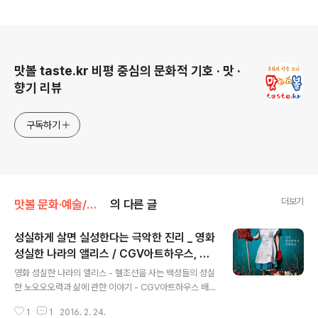
로그 정보
맛볼 taste.kr 비평 중심의 문화적 기호 · 맛 ·
향기 리뷰
구독하기
더보기
맛볼 문화·예술/맛볼 영화
의 다른 글
성실하게 살면 실성한다는 극악한 진리 _ 영화
성실한 나라의 앨리스 / CGV아트하우스, 헬
글 내용
조선, 노오오오력
영화 성실한 나라의 앨리스 - 헬조선을 사는 백성들의 성실
한 노오오오력과 삶에 관한 이야기 - CGV아트하우스 배
급 노오오오력 해도 행복할 수 없는 헬조선에 관한 영화 성
1
1
2016. 2. 24.
실한 나라의 앨리스 CGV아트하우스 상영 성실한 나라의