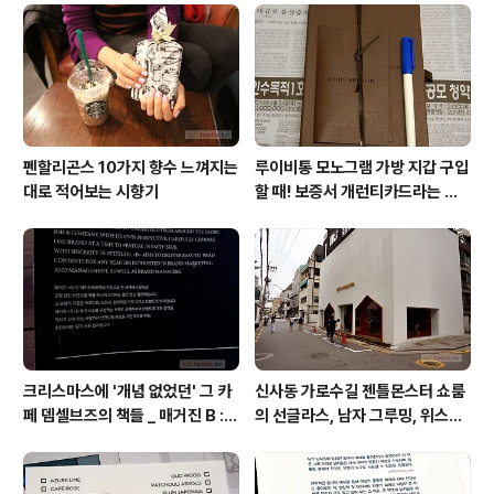
사회 후에 진행되었습니다. IFC몰은 지하철5호선 여의도
역 3번출구에서 무빙워크로 이어집니다. IFC는 3개 층으
로 입체적 설계가 되어 있는 복합 쇼핑몰. 국내외 다양한 패
션브랜드들과..
펜할리곤스 10가지 향수 느껴지는
루이비통 모노그램 가방 지갑 구입
대로 적어보는 시향기
할 때! 보증서 개런티카드라는 것
은 없다 (짝퉁에는 있다)
크리스마스에 '개념 없었던' 그 카
신사동 가로수길 젠틀몬스터 쇼룸
페 뎀셀브즈의 책들 _ 매거진 B :
의 선글라스, 남자 그루밍, 위스키
아우디, 캐나다구스, 인텔리젠시아
잭다니엘, 라마르조꼬 라운지 카페
커피