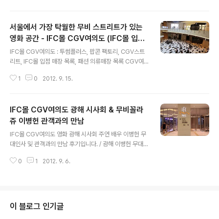
앨리스 감독 안국진 / 이정현, 이해영, 서영화, 명계남, 이준
혁 등 출연 이정현에게 청룡영화제 여우주연상을 안겨준
서울에서 가장 탁월한 무비 스트리트가 있는
영화 성실한 나라의 앨리스는... 뇌구조를 덮어 놓고 긍정주
의, 긍정의 힘 최면으로 낙관 범벅한 채 "성실하게 살면 언
영화 공간 - IFC몰 CGV여의도 (IFC몰 입점
글 내용
젠가는 세상이 나의 노력과 정성을 알아주겠지" "노오오오
매장 목록)
IFC몰 CGV여의도 : 투썸플러스, 팝콘 팩토리, CGV스트
력~ 하면 10년 안에 자가 주택 집 한 채 장만 할 수 있겠지"
리트, IFC몰 입점 매장 목록, 패션 의류매장 목록 CGV여
서글픈 착각 속에 살아가는 헬조선 군상들에 관한 이야기.
의도 시설 : 씨네마스트리트, 투썸플러스, 팝콘 팩토리, CG
믿어주면 귀하의 하류 인생의 삶을 타개해 주겠다는 천박
1
0
2012. 9. 15.
V여의도, IFC몰 입점 맛집 레스토랑 목록 IFC몰 입점 매장
무지한 감언이설에 훌..
목록 : 패션 맛집 카페 레스토랑 리스트. 여의도 IFC몰에 새
로 문을 연 CGV여의도. CGV여의도는 여타 CGV와는 다
IFC몰 CGV여의도 광해 시사회 & 무비꼴라
른 공간적 특징이 있습니다. CGV여의도는 건물에 두개 층
이상으로 곳곳에 분산되어 있지 않으며, 단일 평면에 넓고
쥬 이병헌 관객과의 만남
글 내용
긴 거리로 설계되어 있어서 영화관 시설 이용을 위해서 오
IFC몰 CGV여의도 영화 광해 시사회 주연 배우 이병헌 무
르락 내리락 할 필요 없는, 지상의 공간 정서를 느낄 수 있
대인사 및 관객과의 만남 후기입니다. / 광해 이병헌 무대인
는 영화 멀티플렉스입니다. 음향적 특징으로는, 9개 관 모
사 IFC몰 CJ브랜드 - CGV여의도, 올리브마켓, 엠펍, 제
두에 3D 사운드 시스템이 장착되어 있으며, 특히 스크린..
0
1
2012. 9. 6.
일제면소, 투썸플러스커피, 더 스테이크 하우스 2012년 9
월 5일 밤 9시30분, 여의도 IFC몰에 오픈한 CGV여의도
에서 열린 무비꼴라쥬 '시네마톡플러스'의 첫 초대 손님 의
이병헌. CGV 무비꼴라쥬 프로그램의 일환인 '시네마톡플
러스'는 CJ에서 IFC몰에 입점한 CJ브랜드 소개를 위해 초
이 블로그 인기글
청한 블로거들과 국내외 이병헌 팬클럽 회원들 대상의 시