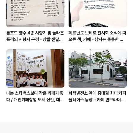
톰포드 향수 4종 시향기 및 놀라운
페르난도 보테로 전시회 소식에 떠
품격의 시향지 구경 - 상탈 샌달우
오른 책, 카페 - 남자는 통통한 여
드 향수 시트러스 네롤리 포르토피
자를 좋아한다, 외계인 커피
노
나는 스타벅스보다 작은 카페가 좋
화력발전소 앞에 홍대권 최대 커피
다 / 개인카페창업 도서 신간, 대전
플레이스 등장 :: 카페 빈브라더스
동네 커피숍 허밍의 성공 전략
합정점 / 인더스트리얼 인테리어
의안내