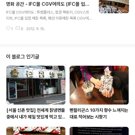
영화 공간 - IFC몰 CGV여의도 (IFC몰 입점
글 내용
매장 목록)
IFC몰 CGV여의도 : 투썸플러스, 팝콘 팩토리, CGV스트
리트, IFC몰 입점 매장 목록, 패션 의류매장 목록 CGV여
의도 시설 : 씨네마스트리트, 투썸플러스, 팝콘 팩토리, CG
1
0
2012. 9. 15.
V여의도, IFC몰 입점 맛집 레스토랑 목록 IFC몰 입점 매장
목록 : 패션 맛집 카페 레스토랑 리스트. 여의도 IFC몰에 새
로 문을 연 CGV여의도. CGV여의도는 여타 CGV와는 다
른 공간적 특징이 있습니다. CGV여의도는 건물에 두개 층
이상으로 곳곳에 분산되어 있지 않으며, 단일 평면에 넓고
이 블로그 인기글
긴 거리로 설계되어 있어서 영화관 시설 이용을 위해서 오
르락 내리락 할 필요 없는, 지상의 공간 정서를 느낄 수 있
는 영화 멀티플렉스입니다. 음향적 특징으로는, 9개 관 모
두에 3D 사운드 시스템이 장착되어 있으며, 특히 스크린..
[서울 신촌 맛집] 전세계 칡냉면들
펜할리곤스 10가지 향수 느껴지는
중에서 내가 제일 맛있게 먹고 있
대로 적어보는 시향기
는 집 / 율촌 칡냉면