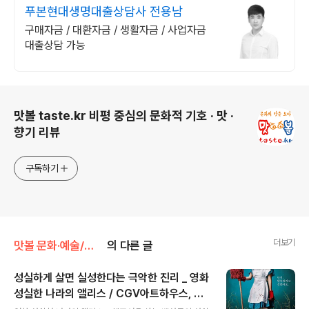
o?rcmrEmpno=L000907
푸본현대생명대출상담사 전용남
구매자금 / 대환자금 / 생활자금 / 사업자금
대출상담 가능
로그 정보
맛볼 taste.kr 비평 중심의 문화적 기호 · 맛 ·
향기 리뷰
구독하기
더보기
맛볼 문화·예술/맛볼 영화
의 다른 글
성실하게 살면 실성한다는 극악한 진리 _ 영화
성실한 나라의 앨리스 / CGV아트하우스, 헬
글 내용