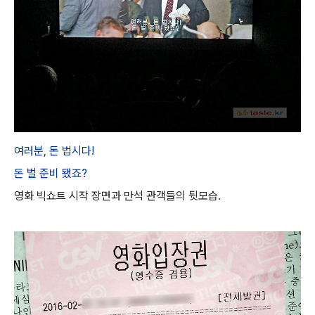
여러분, 돈 법시다!
돈 벌 준비 됐죠?
영화 빅쇼트 시작 장면과 만석 관객들의 뒷모습.