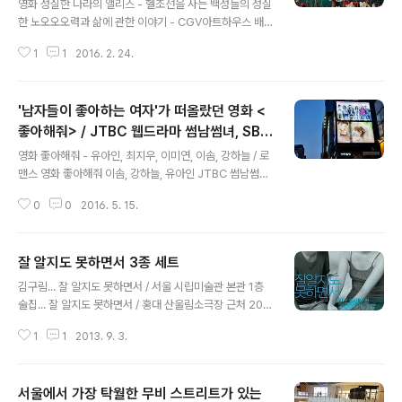
조선, 노오오오력
영화 성실한 나라의 앨리스 - 헬조선을 사는 백성들의 성실
한 노오오오력과 삶에 관한 이야기 - CGV아트하우스 배
급 노오오오력 해도 행복할 수 없는 헬조선에 관한 영화 성
1
1
2016. 2. 24.
실한 나라의 앨리스 CGV아트하우스 상영 성실한 나라의
앨리스 감독 안국진 / 이정현, 이해영, 서영화, 명계남, 이준
혁 등 출연 이정현에게 청룡영화제 여우주연상을 안겨준
'남자들이 좋아하는 여자'가 떠올랐던 영화 <
영화 성실한 나라의 앨리스는... 뇌구조를 덮어 놓고 긍정주
의, 긍정의 힘 최면으로 낙관 범벅한 채 "성실하게 살면 언
좋아해줘> / JTBC 웹드라마 썸남썸녀, SBS
글 내용
젠가는 세상이 나의 노력과 정성을 알아주겠지" "노오오오
짝 시즌2, 유아인, 이솜, 강하늘
영화 좋아해줘 - 유아인, 최지우, 이미연, 이솜, 강하늘 / 로
력~ 하면 10년 안에 자가 주택 집 한 채 장만 할 수 있겠지"
맨스 영화 좋아해줘 이솜, 강하늘, 유아인 JTBC 썸남썸녀,
서글픈 착각 속에 살아가는 헬조선 군상들에 관한 이야기.
SBS 짝 출연 남자들이 좋아하는 여자에 관한 이야기 JTB
믿어주면 귀하의 하류 인생의 삶을 타개해 주겠다는 천박
0
0
2016. 5. 15.
C 웹드라마 썸남썸녀, 남자들이 좋아하는 여자, SBS 짝 시
무지한 감언이설에 훌..
즌2 남자가 벌떼처럼 꼬이는 체리블라썸 향수 어디서 샀
게?, SBS 짝 시즌2 부활 영화 좋아해줘 엔딩. "남자가 벌
잘 알지도 못하면서 3종 세트
떼처럼 꼬이는 체리블라썸 향수 어디서 샀게?" 영화 보다
글 내용
가 불현듯 떠오른 SBS 짝 12기 속 "남자들이 좋아하는 여
김구림... 잘 알지도 못하면서 / 서울 시립미술관 본관 1층
자" 이미연, 최지우, 이솜, 김주혁, 유아인, 강하늘 영화 좋
술집... 잘 알지도 못하면서 / 홍대 산울림소극장 근처 200
아해줘 속 등장인물들 면면을 보다가 불현듯 떠오른, 예전
0년 초반까지의 신촌 섬, 이대 섬 분위기와 비슷한 빈티지
SBS 애정촌 짝에 출연했던 어떤 인물. 갑작스러운 불상사
1
1
2013. 9. 3.
풍 술집. 저예산 빈티지 카페를 의도하는 이들에게 참고가
로 2014년 2월 26일 140회를 마지막으로 잠정 종..
될만한 공간/집기/조명의 디자인. 홍상수... 잘 알지도 못하
면서 / 김태우 고현정 엄지원 등 출연 홍상수 영화...잘 알지
서울에서 가장 탁월한 무비 스트리트가 있는
도 못하면서