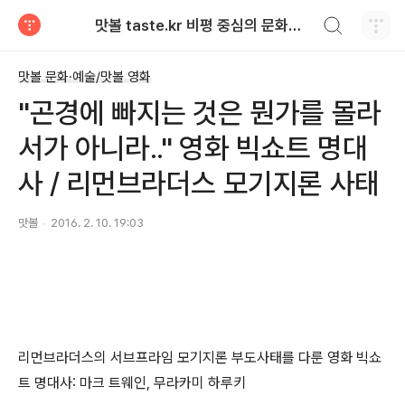
검색하기
맛볼 taste.kr 비평 중심의 문화적 기호 · 맛 · 향기 리뷰
티스토리
맛볼 문화·예술/맛볼 영화
"곤경에 빠지는 것은 뭔가를 몰라
서가 아니라.." 영화 빅쇼트 명대
사 / 리먼브라더스 모기지론 사태
맛볼
2016. 2. 10. 19:03
리먼브라더스의 서브프라임 모기지론 부도사태를 다룬 영화 빅쇼
트 명대사: 마크 트웨인, 무라카미 하루키