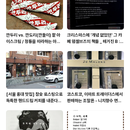
깐두리 vs. 깐도리(깐돌이) 팥 아
크리스마스에 '개념 없었던' 그 카
이스크림 / 정통을 따라하는 아류
페 뎀셀브즈의 책들 _ 매거진 B :
의 모습, 서주아이스주 우유 아이
아우디, 캐나다구스, 인텔리젠시아
스크림
커피
[서울 홍대 맛집] 참숯 로스팅으로
코스트코, 이마트 트레이더스에서
독특한 핸드드립 커피를 내준다는
판매하는 조말론 - 니치향수 면세
/ 칼디
점, 백화점 가격