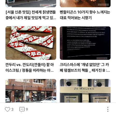
[서울 신촌 맛집] 전세계 칡냉면들
펜할리곤스 10가지 향수 느껴지는
중에서 내가 제일 맛있게 먹고 있
대로 적어보는 시향기
는 집 / 율촌 칡냉면
깐두리 vs. 깐도리(깐돌이) 팥 아
크리스마스에 '개념 없었던' 그 카
이스크림 / 정통을 따라하는 아류
페 뎀셀브즈의 책들 _ 매거진 B :
의 모습, 서주아이스주 우유 아이
아우디, 캐나다구스, 인텔리젠시아
스크림
커피
3
9