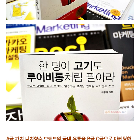
A급 가치 니치향수 브랜드의 국내 유통을 B급 C급으로 마케팅하