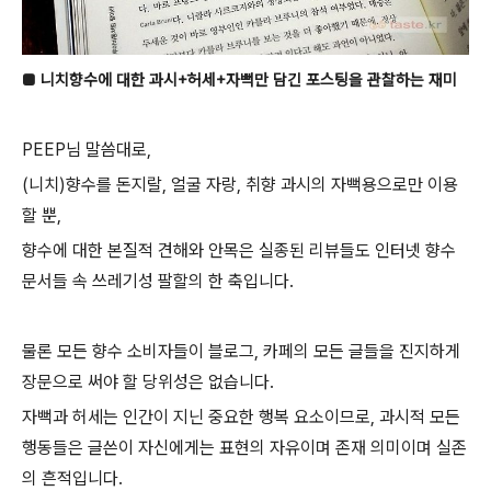
■ 니치향수에 대한 과시+허세+자뻑만 담긴 포스팅을 관찰하는 재미
PEEP님 말씀대로,
(니치)향수를 돈지랄, 얼굴 자랑, 취향 과시의 자뻑용으로만 이용
할 뿐,
향수에 대한 본질적 견해와 안목은 실종된 리뷰들도 인터넷 향수
문서들 속 쓰레기성 팔할의 한 축입니다.
물론 모든 향수 소비자들이 블로그, 카페의 모든 글들을 진지하게
장문으로 써야 할 당위성은 없습니다.
자뻑과 허세는 인간이 지닌 중요한 행복 요소이므로, 과시적 모든
행동들은 글쓴이 자신에게는 표현의 자유이며 존재 의미이며 실존
의 흔적입니다.