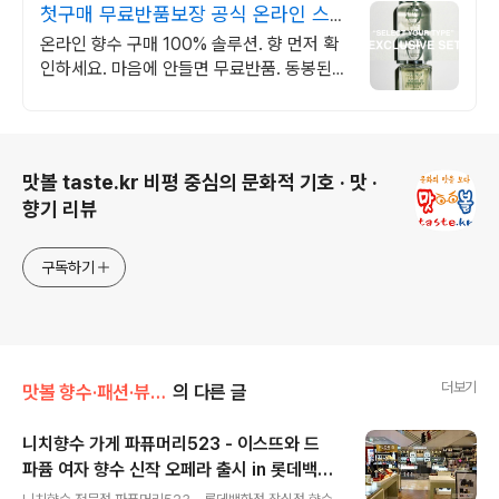
첫구매 무료반품보장 공식 온라인 스토
어
온라인 향수 구매 100% 솔루션. 향 먼저 확
인하세요. 마음에 안들면 무료반품. 동봉된
시향지로 먼저 확인해보세요. 본품 미개봉 시
단순변심도 100% 무료 반품
로그 정보
맛볼 taste.kr 비평 중심의 문화적 기호 · 맛 ·
향기 리뷰
구독하기
더보기
맛볼 향수·패션·뷰티/향수
의 다른 글
니치향수 가게 파퓨머리523 - 이스뜨와 드
파퓸 여자 향수 신작 오페라 출시 in 롯데백화
글 내용
점 잠실점