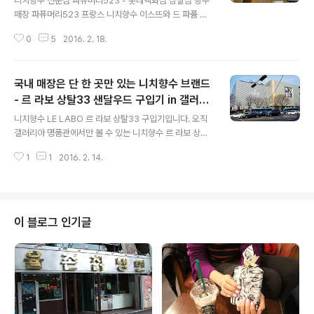
니치향수 전문점 파퓨머리523 - 롯데백화점 잠실점 향수
매장 파퓨머리523 프랑스 니치향수 이스뜨와 드 파퓸 여
자 향수 오페라 시리즈 롯데 잠실점 이스뜨와 드 파퓸 니치
0
5
2016. 2. 18.
향수 신작 오페라 OPERA 5종 여자향수 1831, 1875, 18
90, 1904, 1926 10여 종의 니치향수 브랜드를 한 자리
에서 만날 수 있는 향수 멀티 스토어 파퓨머리523 롯데백
국내 매장은 단 한 곳만 있는 니치향수 브랜드
화점 잠실 매장. 이스뜨와 드 파퓸 Histoires de Parfum
s 의 시그니처 시향 깔때기 옆으로 전에 없던 강렬한 빨강
- 르 라보 상탈33 샌달우드 구입기 in 갤러리
글 내용
깔때기가 등장했습니다. 이스뜨와 드 파퓸 공식홈페이지에
아 명품관
니치향수 LE LABO 르 라보 상탈33 구입기입니다. 오직
서 봤던 오페라의 디바들을 주제로 하는 OPERA의 역사
갤러리아 명품관에서만 볼 수 있는 니치향수 르 라보 상탈
시리즈. 시리즈의 전반적인 색채는 여자 향수이면서 남자
33 샌달우드 향수 갤러리아 명품관 WEST 니치향수 브랜
가 뿌리기에도 충분한 향수가 있는 다섯 가지. 파퓨머리52
1
1
2016. 2. 14.
드 르 라보 - 상탈33 우디계열 샌달우드 벼르고 별렀던 르
3..
라보 향수 상탈33을 지르러 압구정 갤러리아 명품관에 찾
아갔어요. 프랑스 그라스에서 조달한 향료를, 뉴욕의 상상
력으로, 조금씩 만드는 수공업 니치향수 브랜드 르 라보 LE
LABO. 니치향수 르 라보 향수 매장은 국내에 갤러리아 백
이 블로그 인기글
화점 명품관 WEST 단 한 곳에만 있어요. 희소성 돋는 브
랜드... 르 라보 국내 진출한 니치향수 다른 브랜드들은 최
소 2곳 이상의 매장(백화점 입점 및 단독 플래그십 매장 운
영)이 있는데, 르 라보는 한반도에서 오직 갤러리아 명품관
WEST에만..