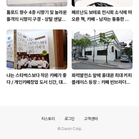
톰포드 향수 4종 시향기 및 놀라운
페르난도 보테로 전시회 소식에 떠
품격의 시향지 구경 - 상탈 샌달우
오른 책, 카페 - 남자는 통통한 여
드 향수 시트러스 네롤리 포르토피
자를 좋아한다, 외계인 커피
노
나는 스타벅스보다 작은 카페가 좋
화력발전소 앞에 홍대권 최대 커피
다 / 개인카페창업 도서 신간, 대전
플레이스 등장 :: 카페 빈브라더스
동네 커피숍 허밍의 성공 전략
합정점 / 인더스트리얼 인테리어
의안내
티스토리
로그인
고객센터
© Daum Corp.