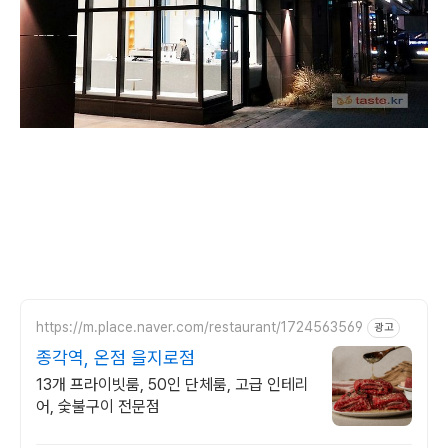
https://m.place.naver.com/restaurant/1724563569
광고
종각역, 온점 을지로점
13개 프라이빗룸, 50인 단체룸, 고급 인테리
어, 숯불구이 전문점