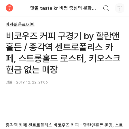
검색하기
맛볼 taste.kr 비평 중심의 문화적 기호 · 맛 · 향기 리뷰
티스토리
마셔볼 음료/커피
비코우즈 커피 구경기 by 할란앤
홀든 / 종각역 센트로폴리스 카
페, 스트롱홀드 로스터, 키오스크
현금 없는 매장
맛볼
2019. 12. 22. 21:06
종각역 카페 센트로폴리스 비코우즈 커피 - 할란앤홀든 운영, 스트