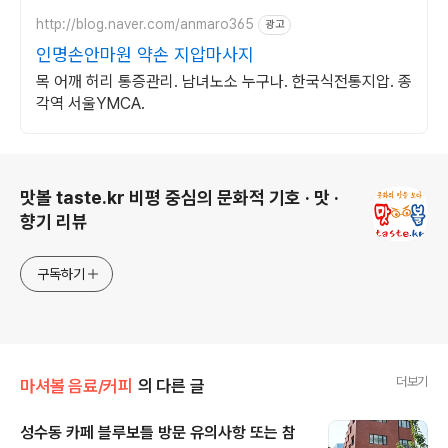
http://blog.naver.com/anmaro365
광고
인명손안마원 약손 지압마사지
목 어깨 허리 통증관리. 남녀노소 누구나. 한국식전통지압. 종
각역 서울YMCA.
로그 정보
맛볼 taste.kr 비평 중심의 문화적 기호 · 맛 ·
향기 리뷰
구독하기
더보기
마셔볼 음료/커피
의 다른 글
성수동 카페 블루보틀 방문 유의사항 또는 참