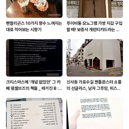
펜할리곤스 10가지 향수 느껴지는
루이비통 모노그램 가방 지갑 구입
대로 적어보는 시향기
할 때! 보증서 개런티카드라는 것
은 없다 (짝퉁에는 있다)
크리스마스에 '개념 없었던' 그 카
신사동 가로수길 젠틀몬스터 쇼룸
페 뎀셀브즈의 책들 _ 매거진 B :
의 선글라스, 남자 그루밍, 위스키
아우디, 캐나다구스, 인텔리젠시아
잭다니엘, 라마르조꼬 라운지 카페
커피