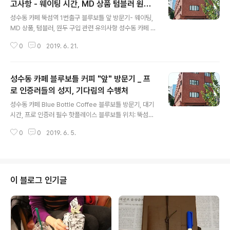
고사항 - 웨이팅 시간, MD 상품 텀블러 원두
글 내용
구매시
성수동 카페 뚝섬역 1번출구 블루보틀 앞 방문기- 웨이팅,
MD 상품, 텀블러, 원두 구입 관련 유의사항 성수동 카페 블
루보틀 웨이팅 대기자 유의사항 또는 참고사항 오늘도 블
0
0
2019. 6. 21.
루보틀을 방문해주신 모든 분께 진심으로 감사합니다. 모
두에게 소중한 카페 경험을 위해 양해 부탁드립니다. 맛있
는 커피와 함께 즐거운 시간 보내시길 바랍니다. - 카페 일
성수동 카페 블루보틀 커피 "앞" 방문기 _ 프
대 주차가 불가능합니다. - 음료 테이크아웃 및 MD 상품
구매다 대기가 필요합니다. - 일행 합류는 다른 거객님들께
로 인증러들의 성지, 기다림의 수행처
글 내용
피해가 될 수 있으니 지양해주세요. - 화장실 및 주차로 인
성수동 카페 Blue Bottle Coffee 블루보틀 방문기, 대기
한 대기열 이탈 시 직원에게 꼭 말씀해주세요. - 고객님들
시간, 프로 인증러 필수 핫플레이스 블루보틀 위치: 뚝섬역
의 원활한 출입을 위해 입구와 계단 사이 공간을 확보해주
1번출구 바로 앞 핫한 성수동 카페 블루보틀 "앞" 방문기뚝
세요. - 시진 및 영상 촬영 시, 고객님들과 블루보틀 바리스
0
0
2019. 6. 5.
섬역 1번출구 바로 앞 블루보틀 성수점, 하염없는 기다림의
타들을 배려해주세요...
줄 서기 개점 한 달이 지났는데도, 시간 뽑기를 잘 못해서 3
시간 이상 기다림 타이밍에 첫 방문. 한산한 시점 맞아떨어
지게 방문하지 않을 경우에는, 기본 2시간에 3~4시간까지
도 줄 서서 인내심 충만하게 너끈히 기꺼이 기다릴 수 있는
이 블로그 인기글
마음 역량을 지닌, 1. 열혈 얼리어답터 2. "자임 힙스터" 성
향 농후한 프로인증러 3. 블루보틀이라는 새로운 혹은 자
체 소비에 의의를 두는 이 그들은 올해 상반기 방문 이유 몹
시 타당.vs. 블루보틀이 표방하는 브랜딩 ? 운영 ..