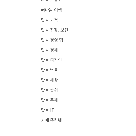
떠나볼 여행
맛볼 가격
맛볼 건강, 보건
맛볼 경영 팁
맛볼 경제
맛볼 디자인
맛볼 법률
맛볼 세상
맛볼 순위
맛볼 주제
맛볼 IT
카페 뚜왈렛