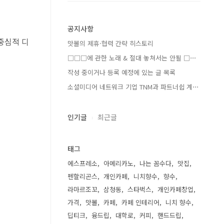
공지사항
중심적 디
맛볼의 제휴·협력 간략 히스토리
□□□에 관한 노래 & 절대 놓쳐서는 안될 □⋯
작성 중이거나 등록 예정에 있는 글 목록
소셜미디어 네트워크 기업 TNM과 파트너쉽 계⋯
인기글
최근글
태그
에스프레소
아메리카노
나는 꼼수다
맛집
펜할리곤스
개인카페
니치향수
향수
라마르조꼬
삼청동
스타벅스
개인카페창업
가격
맛볼
카페
카페 인테리어
니치 향수
딥티크
융드립
대학로
커피
핸드드립