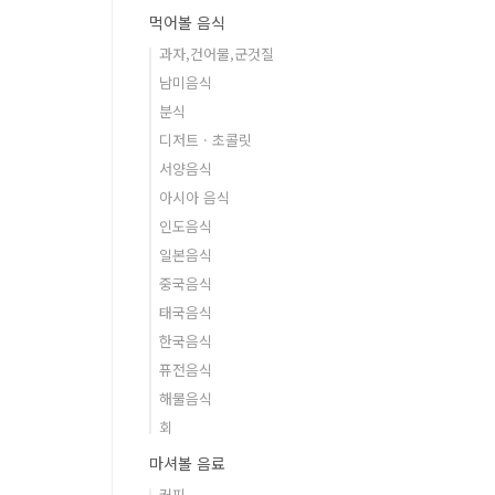
먹어볼 음식
과자,건어물,군것질
남미음식
분식
디저트 · 초콜릿
서양음식
아시아 음식
인도음식
일본음식
중국음식
태국음식
한국음식
퓨전음식
해물음식
회
마셔볼 음료
커피