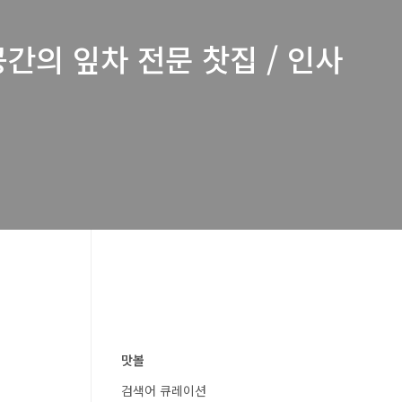
간의 잎차 전문 찻집 / 인사
맛볼
검색어 큐레이션