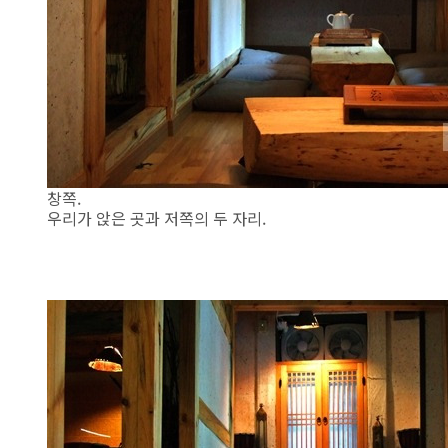
창쪽.
우리가 앉은 곳과 저쪽의 두 자리.