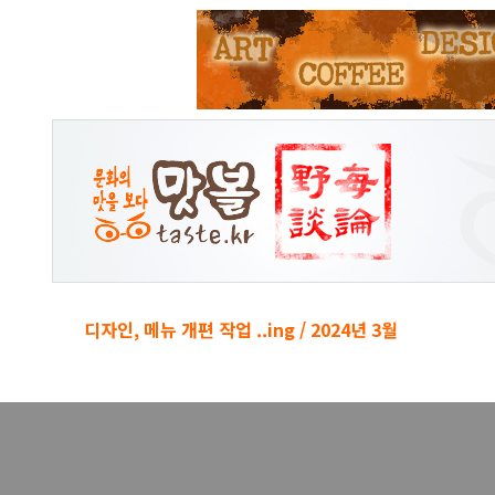
본문 바로가기
디자인, 메뉴 개편 작업 ..ing / 2024년 3월
경박단소 키