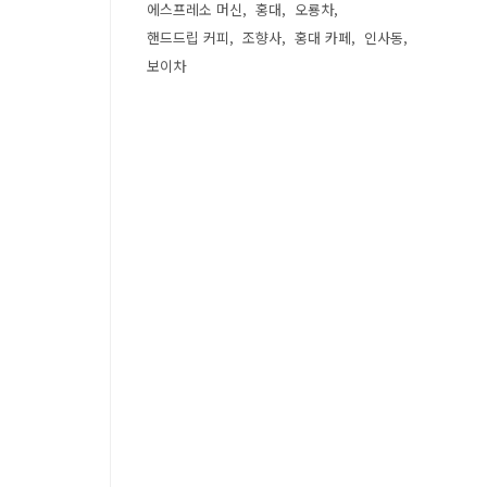
에스프레소 머신
홍대
오룡차
핸드드립 커피
조향사
홍대 카페
인사동
보이차