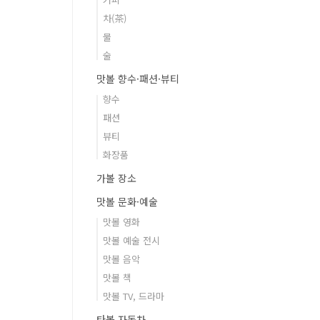
차(茶)
물
술
맛볼 향수·패션·뷰티
향수
패션
뷰티
화장품
가볼 장소
맛볼 문화·예술
맛볼 영화
맛볼 예술 전시
맛볼 음악
맛볼 책
맛볼 TV, 드라마
타볼 자동차