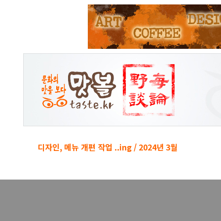
본문 바로가기
디자인, 메뉴 개편 작업 ..ing / 2024년 3월
경박단소 키