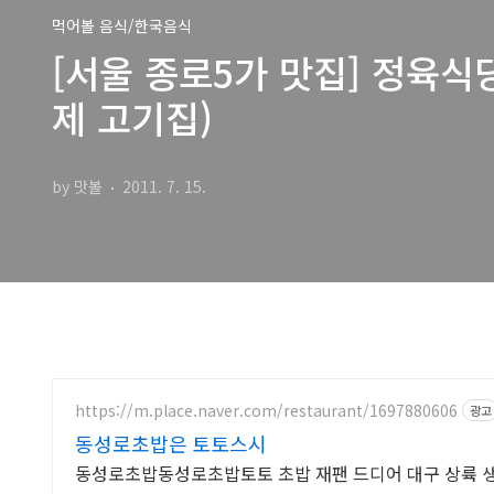
먹어볼 음식/한국음식
[서울 종로5가 맛집] 정육식
제 고기집)
by 맛볼
2011. 7. 15.
https://m.place.naver.com/restaurant/1697880606
광고
동성로초밥은 토토스시
동성로초밥동성로초밥토토 초밥 재팬 드디어 대구 상륙 