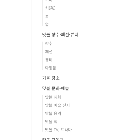
차(茶)
물
술
맛볼 향수·패션·뷰티
향수
패션
뷰티
화장품
가볼 장소
맛볼 문화·예술
맛볼 영화
맛볼 예술 전시
맛볼 음악
맛볼 책
맛볼 TV, 드라마
타볼 자동차