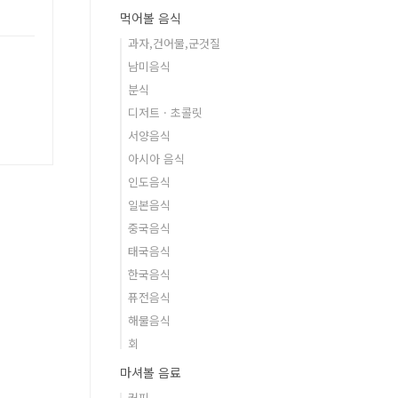
먹어볼 음식
과자,건어물,군것질
남미음식
분식
디저트 · 초콜릿
서양음식
아시아 음식
인도음식
일본음식
중국음식
태국음식
한국음식
퓨전음식
해물음식
회
마셔볼 음료
커피