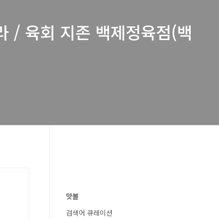
라 / 육회 지존 백제정육점(백
맛볼
검색어 큐레이션