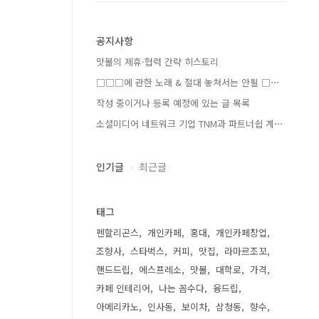
공지사항
맛볼의 제휴·협력 간략 히스토리
□□□에 관한 노래 & 절대 놓쳐서는 안될 □⋯
작성 중이거나 등록 예정에 있는 글 목록
소셜미디어 네트워크 기업 TNM과 파트너쉽 계⋯
인기글
최근글
태그
펜할리곤스
개인카페
홍대
개인카페창업
조향사
스타벅스
커피
맛집
라마르조꼬
핸드드립
에스프레소
맛볼
대학로
가격
카페 인테리어
나는 꼼수다
융드립
아메리카노
인사동
보이차
삼청동
향수