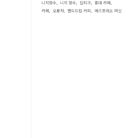
니치향수
니치 향수
딥티크
홍대 카페
카페
오룡차
핸드드립 커피
에스프레소 머신