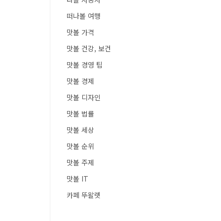
떠나볼 여행
맛볼 가격
맛볼 건강, 보건
맛볼 경영 팁
맛볼 경제
맛볼 디자인
맛볼 법률
맛볼 세상
맛볼 순위
맛볼 주제
맛볼 IT
카페 뚜왈렛