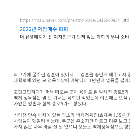
https://map.naver.com/p/entry/place/1416540834
광고
2026년 저점매수 희희
더 유명해지기 전 여자친구가 먼저 찾는 희희의 우니 소바
쇠고기에 굶주린 영혼이 있어서 그 영혼을 충만케 해주고자 
대학로에 있던 모 정육식당에 가봤더니 1년만에 업종을 갈
고민고민하다가 퍼뜩 떠오른 곳이 육회로 잘 알려진 종로5가 
백제 정육점은 몇 번 가서는 육회만 먹었는데 이번에는 오직
가엾은 영혼과 함께 종로5가로 향했다.
식약청 단속 이력이 있는 업소가 백제정육점(효제동 155)인지
사람들이 헷갈려 하는데, 두곳은 주소지만 다르고 마주 보고 
가지 많은 나무 바람 잘 날 없으니 오늘도 백제정육점으로 향