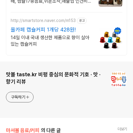
배, 캡슐17종음료,쉬운조작,매출업 인건비
70%절감 캡슐머신, 매출2배 UP!
http://smartstore.naver.com/m153
광고
올카페 캡슐커피 1개당 428원!
14일 이내 국내 생산한 제품으로 향이 살아
있는 캡슐커피
로그 정보
맛볼 taste.kr 비평 중심의 문화적 기호 · 맛 ·
향기 리뷰
구독하기
더보기
마셔볼 음료/커피
의 다른 글