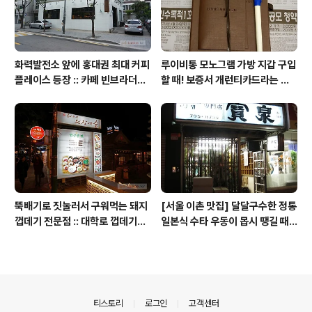
화력발전소 앞에 홍대권 최대 커피
루이비통 모노그램 가방 지갑 구입
플레이스 등장 :: 카페 빈브라더스
할 때! 보증서 개런티카드라는 것
합정점 / 인더스트리얼 인테리어
은 없다 (짝퉁에는 있다)
뚝배기로 짓눌러서 구워먹는 돼지
[서울 이촌 맛집] 달달구수한 정통
껍데기 전문점 :: 대학로 껍데기
일본식 수타 우동이 몹시 땡길 때 /
(혜화역 맛집)
보천(寶泉)
의안내
티스토리
로그인
고객센터