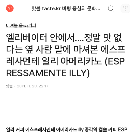
검색하기
맛볼 taste.kr 비평 중심의 문화적 기호 · 맛 · 향기 리뷰
티스토리
마셔볼 음료/커피
엘리베이터 안에서....정말 맛 없
다는 옆 사람 말에 마셔본 에스프
레사멘테 일리 아메리카노 (ESP
RESSAMENTE ILLY)
맛볼
2011. 11. 28. 22:17
일리 커피 에스프레사멘테 아메리카노 illy 종각역 캡슐 커피 ESP