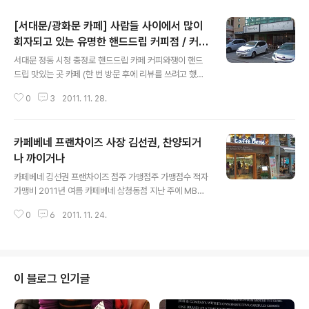
[서대문/광화문 카페] 사람들 사이에서 많이
회자되고 있는 유명한 핸드드립 커피점 / 커피
글 내용
와쟁이
서대문 정동 시청 충정로 핸드드립 카페 커피와쟁이 핸드
드립 맛있는 곳 카페 (한 번 방문 후에 리뷰를 쓰려고 했으
나 커피와 쟁이가 보여주는 응대의 전형을 정확하게 파악
0
3
2011. 11. 28.
하고 리뷰 내용의 신중을 기하기 위해서 한 번 더 방문하고
온 후에 이 리뷰를 작성했다. 이곳의 응대 태도를 평가함에
있어서, 같은 방식의 응대를 재차 겪었을 때 더욱 확신적 견
카페베네 프랜차이즈 사장 김선권, 찬양되거
해를 가질 수 있고, 주관이 난무하는 와중에도 그래도 객관
성을 높이기 위한 노력의 일환으로 두 번 방문한 후에 리뷰
나 까이거나
글 내용
를 쓰기로 마음 먹은 것이다.) 커피와 쟁이는 서대문역 4번
카페베네 김선권 프랜차이즈 점주 가맹점주 가맹점수 적자
출구로 나와서 오르막길에 있는 삼성서울병원 입구 맞은편
가맹비 2011년 여름 카페베네 삼청동점 지난 주에 MBN
골목에 있다. 예전에 매체에서 처음 접한 이후로 여러 지인
프로그램 THE CEO에서 찬양되는 카페베네 CEO 김선권
들의 방문 권유와 리뷰 몇 편을 읽은 후에 궁금증이 샘솟았
0
6
2011. 11. 24.
편이 방송된 것을 봤는데, 오늘자 아시아경제 기사에서는
으며 5개월 만에 드디어..
까이는 김선권편이 실려 있다. # 김선권 찬양되거나 MBN
'정완진의 THE CEO' 2011년 11월 16일 - 카페베네 김선
권 대표의 도전경영 토종커피전문점으로... # 김선권 까이
거나 아시아경제 2011년 11월 24일 - 또 카페베네? 일각
이 블로그 인기글
에선 '바퀴베네'