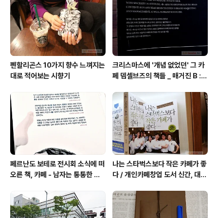
펜할리곤스 10가지 향수 느껴지는
크리스마스에 '개념 없었던' 그 카
대로 적어보는 시향기
페 뎀셀브즈의 책들 _ 매거진 B :
아우디, 캐나다구스, 인텔리젠시아
커피
페르난도 보테로 전시회 소식에 떠
나는 스타벅스보다 작은 카페가 좋
오른 책, 카페 - 남자는 통통한 여
다 / 개인카페창업 도서 신간, 대전
자를 좋아한다, 외계인 커피
동네 커피숍 허밍의 성공 전략