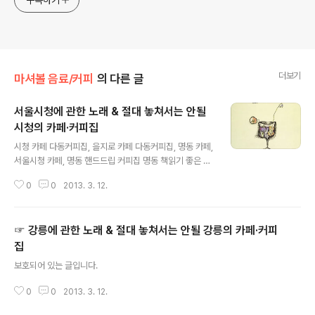
구독하기
더보기
마셔볼 음료/커피
의 다른 글
서울시청에 관한 노래 & 절대 놓쳐서는 안될
시청의 카페·커피집
글 내용
시청 카페 다동커피집, 을지로 카페 다동커피집, 명동 카페,
서울시청 카페, 명동 핸드드립 커피집 명동 책읽기 좋은 카
페 다동커피집, 독서하기 좋은 카페, 을지로 책읽기 좋은 카
0
0
2013. 3. 12.
페 커피집 추천, 종로 핸드드립 시청앞 지하철역에서 / 동물
원 3집 (1990) 절대 놓쳐서는 안될 카페는 맛, 공간, 주제
성, 고용관, 경영관, 고객관을 두루 살펴 보통 이상의 가치
☞ 강릉에 관한 노래 & 절대 놓쳐서는 안될 강릉의 카페·커피
를 지닌 곳을 선정하며, 남들이, 좋다 유명하다 어떻다 북치
고 장구치는 것도 모자라, 꽹과리에 랩까지 하는 견해는 고
집
글 내용
려하지 않습니다. 글이 게재된 이후 해당 지역(주제)에서
보호되어 있는 글입니다.
절대 놓쳐서는 안될 카페가 발견되면 내용이 추가되고 최
신 글로 끌어올려집니다. 처음 발표된 원곡만 소개하며, 해
0
0
2013. 3. 12.
당 지역(주제)에 관한 노래가 있어도 소개하지 않음은 가슴