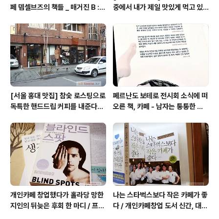
페 뎀셀브즈의 책들 _ 매거진 B :
중에서 내가 제일 맛있게 먹고 있
아우디, 캐나다구스, 인텔리젠시아
는 집 / 율촌 칡냉면
커피
[서울 홍대 맛집] 참숯 로스팅으로
페르난도 보테로 전시회 소식에 떠
독특한 핸드드립 커피를 내준다는
오른 책, 카페 - 남자는 통통한 여
/ 칼디
자를 좋아한다, 외계인 커피
개인카페 창업했다가 홀라당 망한
나는 스타벅스보다 작은 카페가 좋
지인의 뒤늦은 후회 한 마디 / 프랜
다 / 개인카페창업 도서 신간, 대전
차이즈 카페도 절대금물!
동네 커피숍 허밍의 성공 전략