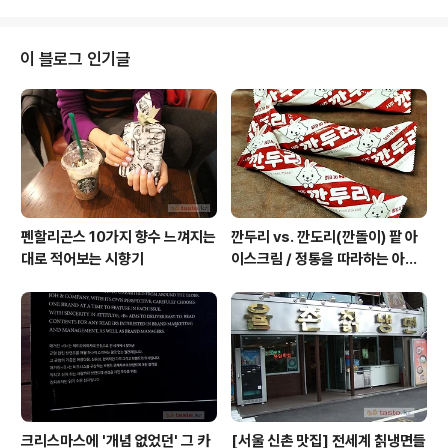
에 전해지는..
이 블로그 인기글
펜할리곤스 10가지 향수 느껴지는
깐두리 vs. 깐도리(깐돌이) 팥 아
대로 적어보는 시향기
이스크림 / 정통을 따라하는 아류
의 모습, 서주아이스주 우유 아이
스크림
크리스마스에 '개념 없었던' 그 카
[서울 신촌 맛집] 전세계 칡냉면들