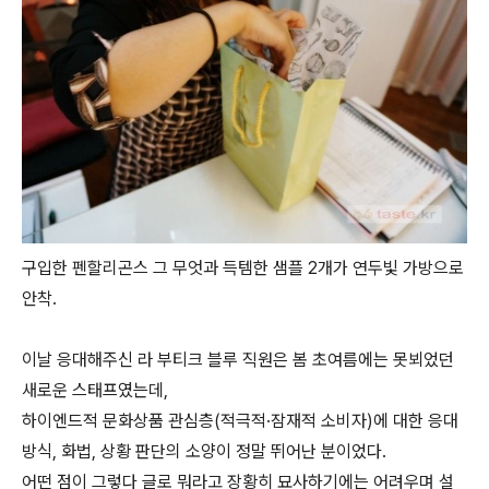
구입한 펜할리곤스 그 무엇과 득템한 샘플 2개가 연두빛 가방으로
안착.
이날 응대해주신 라 부티크 블루 직원은 봄 초여름에는 못뵈었던
새로운 스태프였는데,
하이엔드적 문화상품 관심층(적극적·잠재적 소비자)에 대한 응대
방식, 화법, 상황 판단의 소양이 정말 뛰어난 분이었다.
어떤 점이 그렇다 글로 뭐라고 장황히 묘사하기에는 어려우며 설