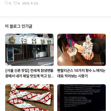
0
4
2013. 9. 23.
라, 앤디미온, 송선미 바이올레타 펜할리곤스 라벨 디자인
보면서 성의 없는 시향기 - 에서 이어지는 글입니다. 앤디
미온 라벨 나왔으니 한 마디 더... 향수 모임에서 샘플 물물
교환할 밑천과 주변 선물 쓰임새로 펜할리곤스 믹스드 센
트 라이브러리 깡통 3개를 장만했는데, 펜할리곤스 믹스드
이 블로그 인기글
센트 라이브러리 (Mixed Scent Library) 회원들에게 분
양되기 전 빼곡한 깡통. 남여향수 각 5개씩 중에서 여자향
수들은 모임에서 교환과 선물로 모두 깡통을 떠났고 남자
향수들만 남았다. 브랜드에서 대표주자로 선발한 남자 5종
은 밀어주는 동..
[서울 신촌 맛집] 전세계 칡냉면들
펜할리곤스 10가지 향수 느껴지는
중에서 내가 제일 맛있게 먹고 있
대로 적어보는 시향기
는 집 / 율촌 칡냉면