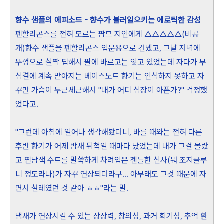
향수 샘플의 에피소드 - 향수가 불러일으키는 에로틱한 감성
펜할리곤스를 전혀 모르는 팜므 지인에게 △△△△△(비공
개)향수 샘플을 펜할리곤스 입문용으로 건넸고, 그날 저녁에
뚜껑으로 살짝 딥해서 팔에 바르고는 잊고 있었는데 자다가 무
심결에 계속 맡아지는 베이스노트 향기는 인식하지 못하고 자
꾸만 가슴이 두근세근해서 "내가 어디 심장이 아픈가?" 걱정했
었다고.
"그런데 아침에 일어나 생각해봤더니, 바를 때와는 전혀 다른
후반 향기가 어제 밤새 뒤척일 때마다 났었는데 내가 그걸 몰랐
고 찐남색 수트를 말쑥하게 차려입은 젠틀한 신사(뭐 조지클루
니 정도라나)가 자꾸 연상되더라구... 아무래도 그것 때문에 자
면서 설레였던 것 같아 ㅎㅎ"라는 말.
냄새가 연상시킬 수 있는 상상력, 창의성, 과거 회기성, 추억 환