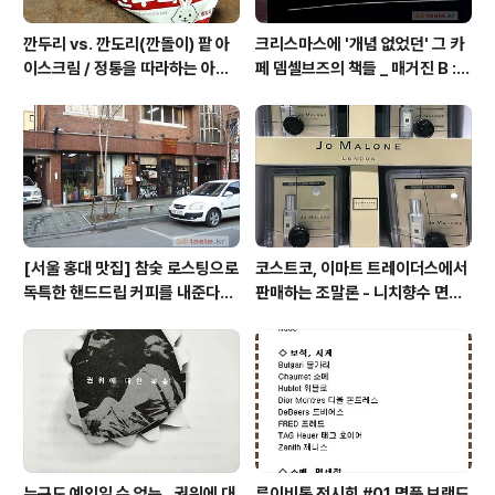
깐두리 vs. 깐도리(깐돌이) 팥 아
크리스마스에 '개념 없었던' 그 카
이스크림 / 정통을 따라하는 아류
페 뎀셀브즈의 책들 _ 매거진 B :
의 모습, 서주아이스주 우유 아이
아우디, 캐나다구스, 인텔리젠시아
스크림
커피
[서울 홍대 맛집] 참숯 로스팅으로
코스트코, 이마트 트레이더스에서
독특한 핸드드립 커피를 내준다는
판매하는 조말론 - 니치향수 면세
/ 칼디
점, 백화점 가격
누구도 예외일 수 없는.. 권위에 대
루이비통 전시회 #01 명품 브랜드