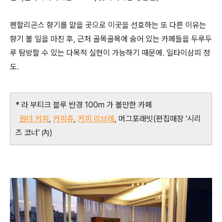
펜할리곤스 향기를 맡을 곳으로 이곳을 선호하는 또 다른 이유는
향기 볼 일을 마친 후, 근처 골목골목에 숨어 있는 카페들을 두루두
루 탐방할 수 있는 다목적 실현이 가능하기 때문에. 일타이삼피 정
도.
* 라 부티크 블루 반경 100m 가 볼만한 카페
원더 커피
,
커피츄
,
커피 리브레
, 머그포래빗(편집매장 '시리
즈 코너' 內)