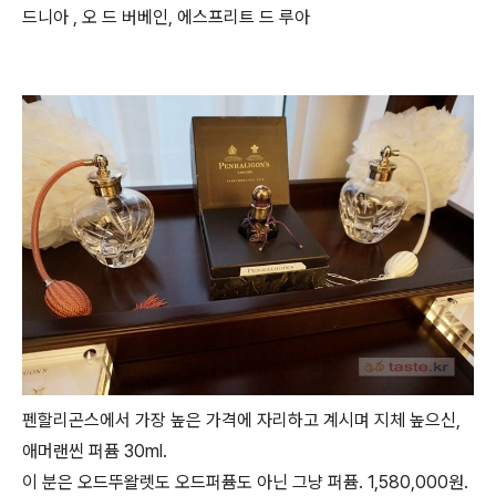
드니아 , 오 드 버베인, 에스프리트 드 루아
펜할리곤스에서 가장 높은 가격에 자리하고 계시며 지체 높으신,
애머랜씬 퍼퓸 30ml.
이 분은 오드뚜왈렛도 오드퍼퓸도 아닌 그냥 퍼퓸. 1,580,000원.