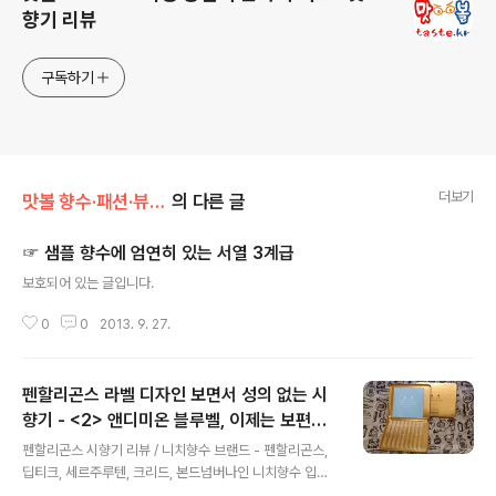
향기 리뷰
구독하기
더보기
맛볼 향수·패션·뷰티/향수
의 다른 글
☞ 샘플 향수에 엄연히 있는 서열 3계급
글 내용
보호되어 있는 글입니다.
0
0
2013. 9. 27.
펜할리곤스 라벨 디자인 보면서 성의 없는 시
향기 - <2> 앤디미온 블루벨, 이제는 보편적
글 내용
인 니치향수?
펜할리곤스 시향기 리뷰 / 니치향수 브랜드 - 펜할리곤스,
딥티크, 세르주루텐, 크리드, 본드넘버나인 니치향수 입문
- 영국 프랑스 니치향수 / 하맘부케, 블렌하임 부케, 라벤듈