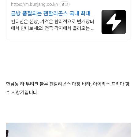
https://m.bunjang.co.kr/
광고
금방 품절되는 펜할리곤스 국내 최대
브랜드 중고거래
컨디션은 신상, 가격은 합리적으로 번개장터
에서 만나보세요! 전국 각지에서 올라오는 전
국구 최다 상품 매일 10만 개 이상의 신규 상
품 업로드
한남동 라 부티크 블루 펜할리곤스 매장 바라, 아이리스 프리마 향
수 시향기입니다.