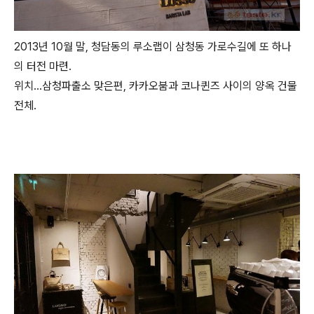
2013년 10월 말, 청담동의 루소랩이 삼청동 가로수길에 또 하나
의 터전 마련.
위치...삼청파출소 맞은편, 카카오붐과 코나퀸즈 사이의 양옥 건물
전체.