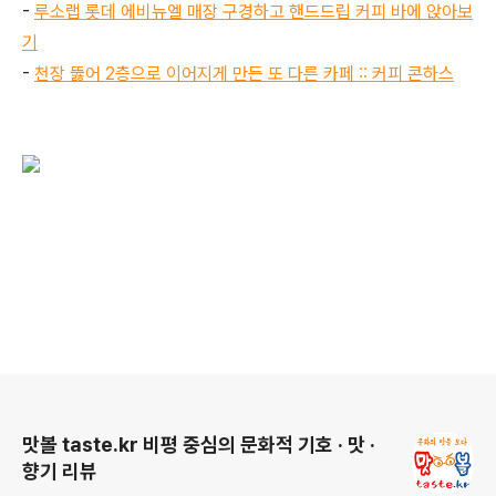
-
루소랩 롯데 에비뉴엘 매장 구경하고 핸드드립 커피 바에 앉아보
기
-
천장 뚫어 2층으로 이어지게 만든 또 다른 카페 :: 커피 콘하스
로그 정보
맛볼 taste.kr 비평 중심의 문화적 기호 · 맛 ·
향기 리뷰