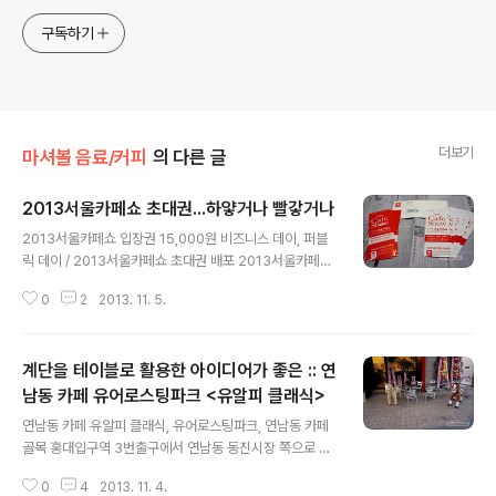
구독하기
더보기
마셔볼 음료/커피
의 다른 글
2013서울카페쇼 초대권...하얗거나 빨갛거나
글 내용
2013서울카페쇼 입장권 15,000원 비즈니스 데이, 퍼블
릭 데이 / 2013서울카페쇼 초대권 배포 2013서울카페쇼
에 참가하는 지인이, 등기로 도착했다면서 보여준 초대권
0
2
2013. 11. 5.
뭉텅이. 빨간색은 비즈니스 데이 초대권, 하얀색은 퍼블릭
데이 초대권. 작년에 10,000원이던 서울카페쇼 입장료가
올해는 15,000원. 콘텐츠를 가진 자는 배짱 부릴 자격을
계단을 테이블로 활용한 아이디어가 좋은 :: 연
갖는다. 토~일요일 퍼블릭 데이에는 트래픽이 많아 자세히
구경하기 어려워서 비즈니스 데이 초대권으로 몇 장 얻음.
남동 카페 유어로스팅파크 <유알피 클래식>
글 내용
시리얼 넘버링이 되어 있는 뒷면. 관람객 개인정보 기재란.
연남동 카페 유알피 클래식, 유어로스팅파크, 연남동 카페
골목 홍대입구역 3번출구에서 연남동 동진시장 쪽으로 가
는 길. 16온스 커피를 지나고 두 남자의 더치이야기를 지나
0
4
2013. 11. 4.
한국특허정보원 건물 근처. 왠지 익숙한 말 두 마리가 서 있