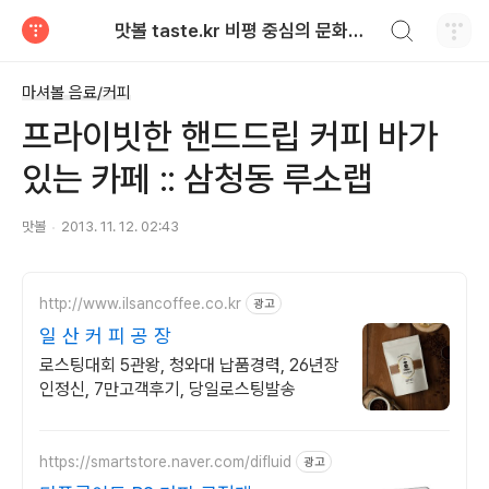
검색하기
맛볼 taste.kr 비평 중심의 문화적 기호 · 맛 · 향기 리뷰
티스토리
마셔볼 음료/커피
프라이빗한 핸드드립 커피 바가
있는 카페 :: 삼청동 루소랩
맛볼
2013. 11. 12. 02:43
http://www.ilsancoffee.co.kr
광고
일 산 커 피 공 장
로스팅대회 5관왕, 청와대 납품경력, 26년장
인정신, 7만고객후기, 당일로스팅발송
https://smartstore.naver.com/difluid
광고