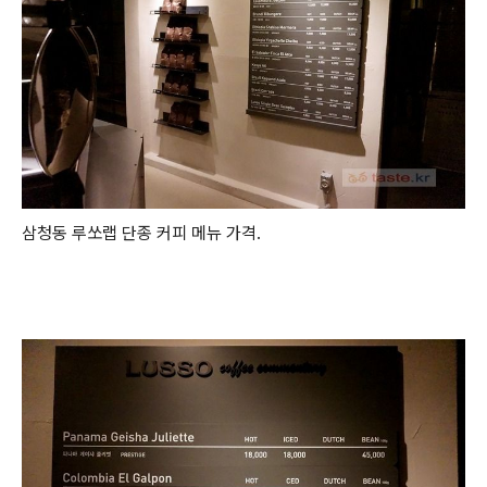
삼청동 루쏘랩 단종 커피 메뉴 가격.