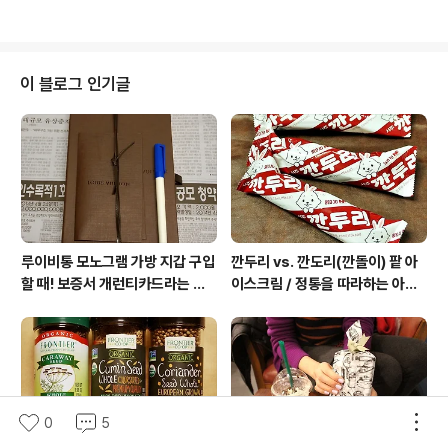
는 것 발견. 또 왠지 미심쩍어서 위를 올려다 간판을 봤더니
또 익숙한 간판과 색상도 발견. 유어로스팅파크의 이니셜
URP와 CLASSIC이라는 이름 : 발음으로는 유알피 클래
식 * 관련 글 [연남동 카페] 커피 맛 뿐만 아니라 사이즈까
이 블로그 인기글
지 진정한 뉴요커 스타일 – 유어로스팅파크 2013.01.12
'아마도 연남동 골목 깊숙히 위치한 유어로스팅파크에서
사람들에게 빈번히 노출될 수 있는 거점 카페로 로드샵을
오픈한 것일 수 있겠다'는 생각으로, 익숙한 무엇을 우연히
마주친 것에 대한..
루이비통 모노그램 가방 지갑 구입
깐두리 vs. 깐도리(깐돌이) 팥 아
할 때! 보증서 개런티카드라는 것
이스크림 / 정통을 따라하는 아류
은 없다 (짝퉁에는 있다)
의 모습, 서주아이스주 우유 아이
스크림
0
5