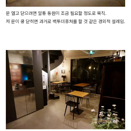
문 열고 닫으려면 알통 동원이 조금 필요할 정도로 묵직.
저 문이 쿵 닫히면 과거로 백투더퓨쳐를 할 것 같은 경외적 설레임.