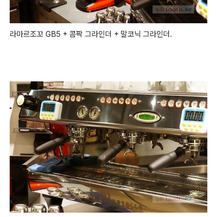
라마르조꼬 GB5 + 콤팍 그라인더 + 말코닉 그라인더.