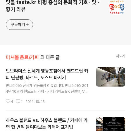
맛볼 taste.kr 비평 중심의 문화적 기호 · 맛 ·
향기 리뷰
구독하기
더보기
마셔볼 음료/커피
의 다른 글
빈브라더스 신세계 영등포점에서 핸드드립 커
피 단팥빵, 타르트, 토스트 마시기
글 내용
빈브라더스 신세계 영등포점 리뷰입니다. 빈브라더스 201
4년 10월의 핸드드립 커피 - 커피 가이드 BK 단팥빵, VE
CKY 토스트, PATRICK 타르트. 신세계백화점 영등포점
4
1
2014. 10. 13.
9층 식당가. 중소규모 업체 빈브라더스가 백화점 입점 사
실은 그들이 가진 자본력, 커피력, 기획력, 마케팅력의 증
거. 빈브라더스 합정점, 인천 가좌점에 이은 3호점. 저녁 8
하우스 블랜드 vs. 하우스 블렌드 / 카페에 가
시 백화점 폐점 직후라서 테이블이 거의 빠진 시점. 빈브라
더스의 커피 책임자 3인 김병기(BK), 임세정(VECKY), 이
면 한 번씩 들여다보는 외래어 표기법
글 내용