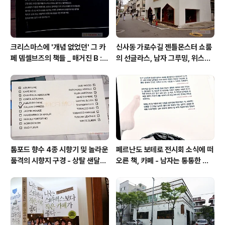
크리스마스에 '개념 없었던' 그 카
신사동 가로수길 젠틀몬스터 쇼룸
페 뎀셀브즈의 책들 _ 매거진 B :
의 선글라스, 남자 그루밍, 위스키
아우디, 캐나다구스, 인텔리젠시아
잭다니엘, 라마르조꼬 라운지 카페
커피
톰포드 향수 4종 시향기 및 놀라운
페르난도 보테로 전시회 소식에 떠
품격의 시향지 구경 - 상탈 샌달우
오른 책, 카페 - 남자는 통통한 여
드 향수 시트러스 네롤리 포르토피
자를 좋아한다, 외계인 커피
노