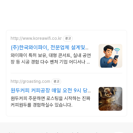
http://www.koreawifi.co.kr
광고
(주)한국와이파이, 전문업체 설계및구
축
와이파이 특허 보유, 대형 콘서트, 실내 공연
장 등 시공 경험 다수 벤처 기업 어디서나 끊
김없이! 와이파이특허 보유, 다양한 시공경험
을 가진 전문성있는 기업
http://groasting.com
광고
원두커피 커피공장 매일 오전 9시 당일
볶아배송
원두커피 주문하면 로스팅을 시작하는 진짜
커피원두를 경험하실수 있습니다.
로그 정보