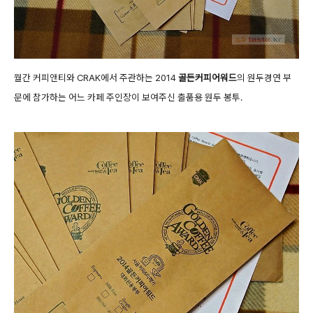
월간 커피앤티와 CRAK에서 주관하는
2014
골든커피어워드
의 원두경연 부
문에 참가하는 어느
카페 주인장이
보여주신 출품용 원두 봉투.