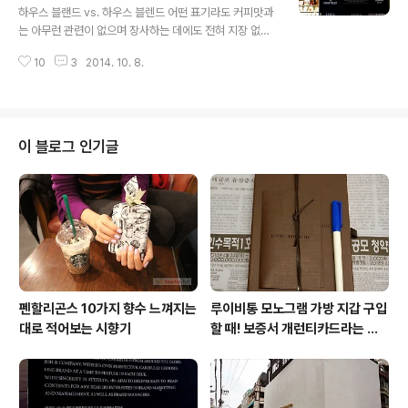
준명(PATRICK) 빈브라더스 신세계 메인 바. FAEMA의
하우스 블랜드 vs. 하우스 블렌드 어떤 표기라도 커피맛과
공식 발음은 페마도 아니고 훼마도 아니며, 이제부터는 화
는 아무런 관련이 없으며 장사하는 데에도 전혀 지장 없지
이마(국내 공식수입원의 발음 정책) 에스프레소 그라인더
만, 다른 차원에서 중요한 의미를 지닌 카페의 언어 요소.
메져, 안핌. 핸드드립 그라인더 디팅. 고객들이 커피 내리는
10
3
2014. 10. 8.
카패 vs. 카페 스패셜티 커피 vs. 스페셜티 커피 슈퍼모댈
과정..
선발대회 vs. 슈퍼모델 선발대회 외래어 표기법 ▼ 여러
카페들의 블랜드 커피와 블렌드 커피와 블랜딩과 블렌딩
할리스 커피클럽 (대학로 혜화역 2번출구) 100-1=99 (서
촌 효자동) 아르시오네 (한남동) 더블 하모니 (합정역 2번
이 블로그 인기글
출구) 봉숙이네 커피볶는 집 (합정역 2번출구) 카페포엠
(삼청동) 통인동 커피공방 (경복궁역 2번출구) 카페 마로
(합정 카페거리) 카페 뎀셀브즈 (종로) 루소랩 청진점 (종
로) 커피집 (대학로 혜화역 3번출구) 왕창상회 (연남동 주
민센터 근처..
펜할리곤스 10가지 향수 느껴지는
루이비통 모노그램 가방 지갑 구입
대로 적어보는 시향기
할 때! 보증서 개런티카드라는 것
은 없다 (짝퉁에는 있다)