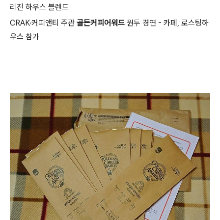
리진 하우스 블렌드
CRAK·커피앤티 주관
골든커피어워드
원두 경연 - 카페, 로스팅하
우스 참가