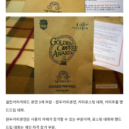
골든커피어워드 경연 3개 부문 -
원두커피
경연, 커피로스팅 대회
, 커피추출 핸
드드립 대회.
원두커피경연
은 시중의 카페가
참가할 수 있는 부문이며, 로스팅 대회와
핸드
드립 대회는
개인 자격 참가 부문.