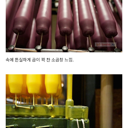
속에 튼실하게 곱이 꽉 찬 소곱창 느낌.