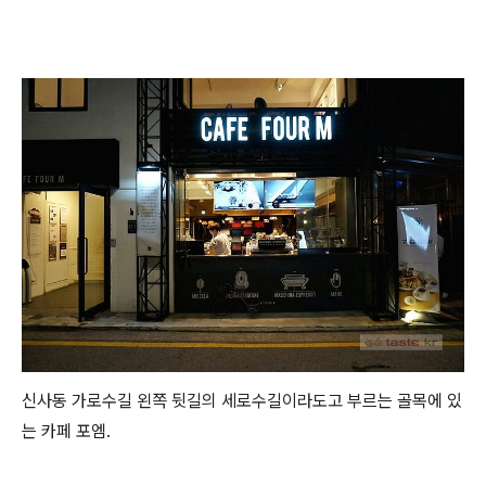
신사동 가로수길 왼쪽 뒷길의 세로수길이라도고 부르는 골목에 있
는 카페 포엠.