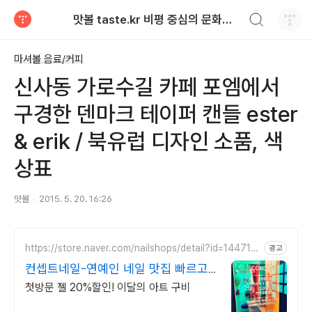
검색하기
맛볼 taste.kr 비평 중심의 문화적 기호 · 맛 · 향기 리뷰
티스토리
마셔볼 음료/커피
신사동 가로수길 카페 포엠에서
구경한 덴마크 테이퍼 캔들 ester
& erik / 북유럽 디자인 소품, 색
상표
맛볼
2015. 5. 20. 16:26
https://store.naver.com/nailshops/detail?id=144716
광고
9266
컨셉트네일-연예인 네일 맛집 빠르고
꼼꼼한 시술!
첫방문 젤 20%할인! 이달의 아트 구비