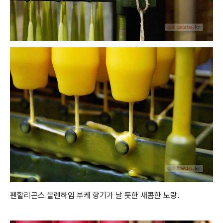
펜할리곤스 블렌하임 부케 향기가 날 듯한 새콤한 노랑.