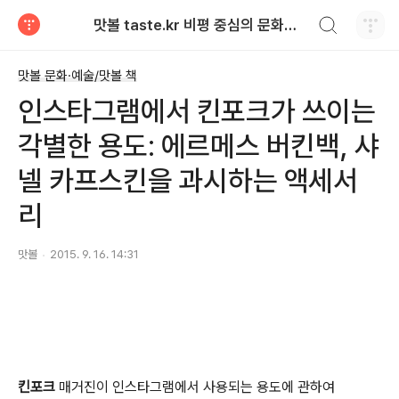
검색하기
맛볼 taste.kr 비평 중심의 문화적 기호 · 맛 · 향기 리뷰
티스토리
맛볼 문화·예술/맛볼 책
인스타그램에서 킨포크가 쓰이는
각별한 용도: 에르메스 버킨백, 샤
넬 카프스킨을 과시하는 액세서
리
맛볼
2015. 9. 16. 14:31
킨포크
매거진이 인스타그램에서 사용되는 용도에 관하여