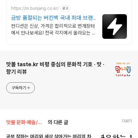
HERMES 전제품 다양하게 보유
https://m.bunjang.co.kr/
광고
금방 품절되는 버킨백 국내 최대 브랜
드 중고거래
컨디션은 신상, 가격은 합리적으로 번개장터
에서 만나보세요! 전국 각지에서 올라오는 전
국구 최다 상품 매일 10만 개 이상의 신규 상
품 업로드
로그 정보
맛볼 taste.kr 비평 중심의 문화적 기호 · 맛 ·
향기 리뷰
구독하기
더보기
맛볼 문화·예술/맛볼 책
의 다른 글
공부 잘하는 머리와 세상 살아가는 머리의 차