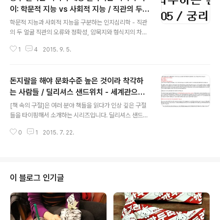
이: 학문적 지능 vs 사회적 지능 / 직관의 두
글 내용
얼굴
학문적 지능과 사회적 지능을 구분하는 인지심리학 - 직관
의 두 얼굴 직관의 오류와 정확성, 암묵지와 형식지의 차이,
사회적 지능은 암묵적 지식의 성격 마케팅의 약해서인지
1
4
2015. 9. 5.
난이도가 높아서인지 표지디자인이 약해서인지 모르겠으
나 사람들에게서 많은 주목을 받지 못한 보석 같은 책 직관
의 두 얼굴이 다루는 내용 학문적 지능과 사회적 지능의 차
돈지랄을 해야 문화수준 높은 것이라 착각하
이 방어적 비관주의: 긍정주의, 낙관주의의 부작용을 예방
하는 차원 암묵적 지식 사후인지 편견 인지부조화 자신의
는 사람들 / 딜리셔스 샌드위치 - 세계관으로
글 내용
행동을 관대하게 여기고 과대평가하는 심리 맹점 직관의
서의 문화 이야기
[책 속의 구절]은 여러 분야 책들을 읽다가 인상 깊은 구절
두 얼굴 원제:Intuition: Its Powers and Perils 표지 디
들을 타이핑해서 소개하는 시리즈입니다. 딜리셔스 샌드위
자인은 국내 번역본 자체 디자인 아닌 미국 원서와 동일 자
치 - 뉴욕 주재 경제 기자가 쓴, 소비재로서의 문화 보다는
신의 직감, 직관, 감을 과도하게 신봉하는 사람들에게, 확고
0
1
2015. 7. 22.
세계관으로서의 문화에 관한 이야기 - 글쓰기의 중요성과
하게 여기는 자신..
글 잘쓰는 방법 혹은 비법 유병률(한국일보 경제부 기자) /
웅진윙스 / 2008년 6월 2일 [책 속의 구절 #001] 딜리셔
스 샌드위치 셀럽 가득한 문화 상품에만 지갑을 여는 사람
들 소비재로서의 문화를 향유하기 위해 비용을 지불할 때
이 블로그 인기글
도 사람들은 사회지도층, 연예인, 문화계 저명인사들이 동
원되어 홍보하고 삐끼노릇을 하는 상품에만 가치를 부여하
고 지갑을 연다. - 남녀아이돌 출신 출연자 등장하는 뮤지
컬: 더블캐스팅에서 비아이돌 주인공의 공연에는 좌석 점