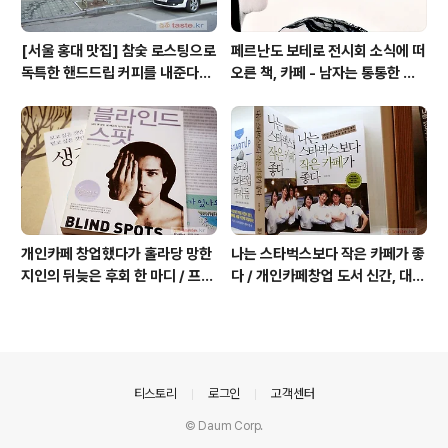
[서울 홍대 맛집] 참숯 로스팅으로
페르난도 보테로 전시회 소식에 떠
독특한 핸드드립 커피를 내준다는
오른 책, 카페 - 남자는 통통한 여
/ 칼디
자를 좋아한다, 외계인 커피
개인카페 창업했다가 홀라당 망한
나는 스타벅스보다 작은 카페가 좋
지인의 뒤늦은 후회 한 마디 / 프랜
다 / 개인카페창업 도서 신간, 대전
차이즈 카페도 절대금물!
동네 커피숍 허밍의 성공 전략
의안내
티스토리
로그인
고객센터
© Daum Corp.