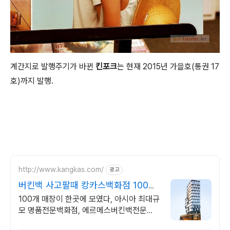
계간지로 발행주기가 바뀐
킨포크
는 현재 2015년 가을호(통권 17
호)까지 발행.
http://www.kangkas.com/
광고
버킨백 사고팔때 캉카스백화점 100개
명품 매장이 한곳에
100개 매장이 한곳에 모였다, 아시아 최대규
모 명품전문백화점, 에르메스버킨백전문
HERMES 시그니처 쇼룸 OPEN,