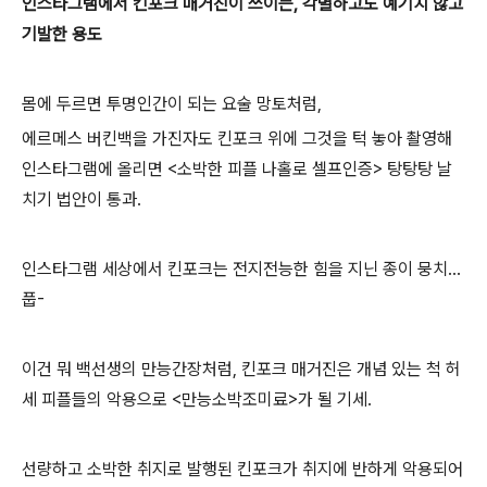
인스타그램에서 킨포크 매거진이
쓰이는, 각별하고도 예기치 않고
기발한 용도
몸에 두르면 투명인간이 되는 요술 망토처럼,
에르메스 버킨백을 가진자도 킨포크 위에 그것을 턱 놓아 촬영해
인스타그램에 올리면 <소박한 피플 나홀로 셀프인증> 탕탕탕 날
치기 법안이 통과.
인스타그램 세상에서 킨포크는 전지전능한 힘을 지닌 종이 뭉치...
풉-
이건 뭐 백선생의 만능간장처럼, 킨포크 매거진은 개념 있는 척 허
세 피플들의 악용으로 <만능소박조미료>가 될 기세.
선량하고 소박한 취지로 발행된 킨포크가 취지에 반하게 악용되어