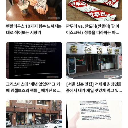
유율 빈곤한... 무대예술도..
펜할리곤스 10가지 향수 느껴지는
깐두리 vs. 깐도리(깐돌이) 팥 아
대로 적어보는 시향기
이스크림 / 정통을 따라하는 아류
의 모습, 서주아이스주 우유 아이
스크림
크리스마스에 '개념 없었던' 그 카
[서울 신촌 맛집] 전세계 칡냉면들
페 뎀셀브즈의 책들 _ 매거진 B :
중에서 내가 제일 맛있게 먹고 있
아우디, 캐나다구스, 인텔리젠시아
는 집 / 율촌 칡냉면
커피