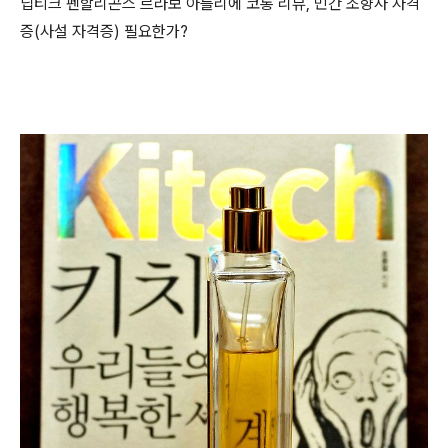
딥티크 펜할리곤스 르라보 아틀리에 코롱 리뷰, 민간 조향사 자격
증(사설 자격증) 필요한가?