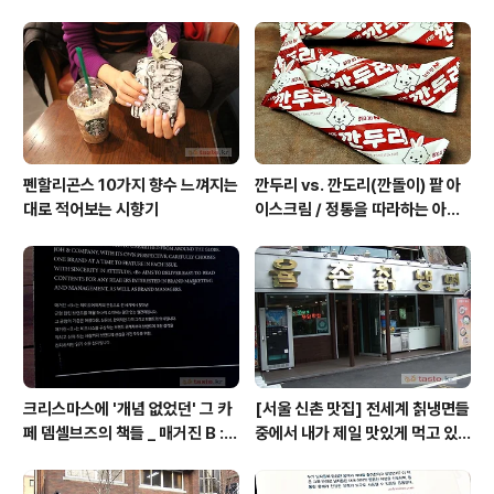
자인의 파이톤 패턴 뚜껑. 뚜껑 부피가 절반이라서 왠지 뚜
껑 내부에 휴대용 스프레이 보관 공간이 있을 것 같은 향수.
검은 술 뭉치는 50ml, 100ml에만 장착. 손목에 뿌리고 맡
은 첫 느낌은 마크 제이콥스 향수가 지닌 전형적 패밀..
펜할리곤스 10가지 향수 느껴지는
깐두리 vs. 깐도리(깐돌이) 팥 아
대로 적어보는 시향기
이스크림 / 정통을 따라하는 아류
의 모습, 서주아이스주 우유 아이
스크림
크리스마스에 '개념 없었던' 그 카
[서울 신촌 맛집] 전세계 칡냉면들
페 뎀셀브즈의 책들 _ 매거진 B :
중에서 내가 제일 맛있게 먹고 있
아우디, 캐나다구스, 인텔리젠시아
는 집 / 율촌 칡냉면
커피