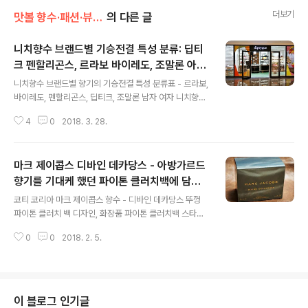
더보기
맛볼 향수·패션·뷰티/향수
의 다른 글
니치향수 브랜드별 기승전결 특성 분류: 딥티
크 펜할리곤스, 르라보 바이레도, 조말론 아틀
글 내용
리에 코롱 / 조향사, 퍼퓨머
니치향수 브랜드별 향기의 기승전결 특성 분류표 - 르라보,
바이레도, 펜할리곤스, 딥티크, 조말론 남자 여자 니치향수
추천을 위한 기승전결 향기 특성: 딥티크, 펜할리곤스, 조말
4
0
2018. 3. 28.
론, 바이레도, 르라보 향수 조향사 퍼퓨머 정보 http://perf
umer.kr 스타필드 코엑스 딥티크 부티크 서사성은 별론.
무순 나열. 기-기-기-기: 크리드 조말론 앳킨슨 일루미넘
마크 제이콥스 디바인 데카당스 - 아방가르드
플로리스 아닉 구딸 니콜라이 아쿠아 디 파르마 밀러 해리
스 기-기-기-승: 딥티크 아틀리에 코롱 르 라보 톰 포드 바
향기를 기대케 했던 파이톤 클러치백에 담긴,
글 내용
이레도 기-기-승-전: 딥티크 - 부티크 익스클루시브 8종
다채롭고 참신하게 달콤한 팔색조 향수, 코티
코티 코리아 마크 제이콥스 향수 - 디바인 데카당스 뚜껑
톰 포드 일부 르 라보 일부 까르뚜지아 산타마리아 노벨라
코리아 계열
파이톤 클러치 백 디자인, 화장품 파이톤 클러치백 스타일
로베르트 피게 프레데릭 말 5할 기-승-전-결: 메모 펜할리
향수 디자인, 아방가르드 향기 기대 향수 - 코티 코리아 향
곤스 프레데릭 말 5할 이스뜨와 드 파퓸 라티쟌 파퓨머 ..
0
0
2018. 2. 5.
수 디바인 데카당스 DIVINE DECADENCE 디바인 데카
당스 DIVINE DECADENCE 30ml 마크 제이콥스 Marc
Jacobs 상당히 아방가르드한 냄새를 간직하고 있을 것으
로 기대케 했던 이름의 향수 데카당스 DECADENCE 시리
즈의 두 번째 작품. 데카당스 향수 가치의 절반은 클러치 디
이 블로그 인기글