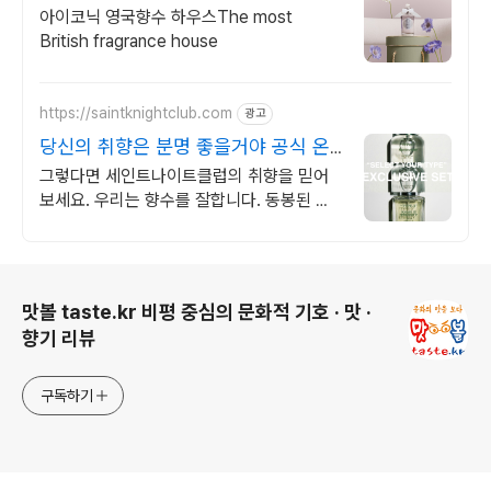
아이코닉 영국향수 하우스The most
British fragrance house
https://saintknightclub.com
광고
당신의 취향은 분명 좋을거야 공식 온
라인 스토어
그렇다면 세인트나이트클럽의 취향을 믿어
보세요. 우리는 향수를 잘합니다. 동봉된 시
향지로 먼저 확인해보세요. 본품 미개봉 시
단순변심도 100% 무료 반품
로그 정보
맛볼 taste.kr 비평 중심의 문화적 기호 · 맛 ·
향기 리뷰
구독하기