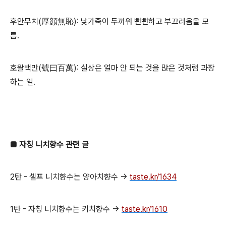
후안무치(厚顔無恥): 낯가죽이 두꺼워 뻔뻔하고 부끄러움을 모
름.
호왈백만(號曰百萬): 실상은 얼마 안 되는 것을 많은 것처럼 과장
하는 일.
■ 자칭 니치향수 관련 글
2탄 - 셀프 니치향수는 양아치향수 →
taste.kr/1634
1탄 - 자칭 니치향수는 키치향수 →
taste.kr/1610