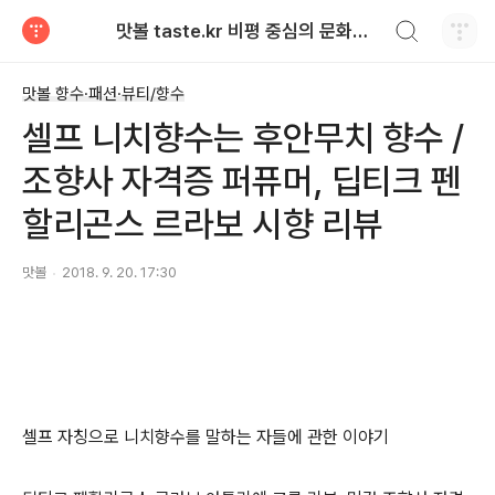
검색하기
맛볼 taste.kr 비평 중심의 문화적 기호 · 맛 · 향기 리뷰
티스토리
맛볼 향수·패션·뷰티/향수
셀프 니치향수는 후안무치 향수 /
조향사 자격증 퍼퓨머, 딥티크 펜
할리곤스 르라보 시향 리뷰
맛볼
2018. 9. 20. 17:30
셀프 자칭으로 니치향수를 말하는 자들에 관한 이야기