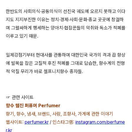
한반도의 사회의식·공동의식이 선진국 궤도에 오르지 못하고 이다
지도 지지부진한 이유는 정치·경제·사회·문화·종교 곳곳에 창궐하
며 그럴싸하게 행세하는 양아치·협잡꾼들의 악취와 독소가 적폐를
이루고 있기 때문.
일제강점기부터 현대사를 관통하며 대한민국 국가의 격과 끕 향상
에 발목을 잡은 고질적 후진 적폐를 그대로 답습한, 향수계의 전형
적 악질 무리가 바로 셀프니치향수 종자들.
☞ 관련 사이트
향수 웹진 퍼퓨머 Perfumer
향기, 향수, 냄새, 브랜드, 사람, 조향사, 가게에 관한 이야기
웹사이트:
perfumer.kr
/
인스타그램:
instagram.com/perfume
r.kr