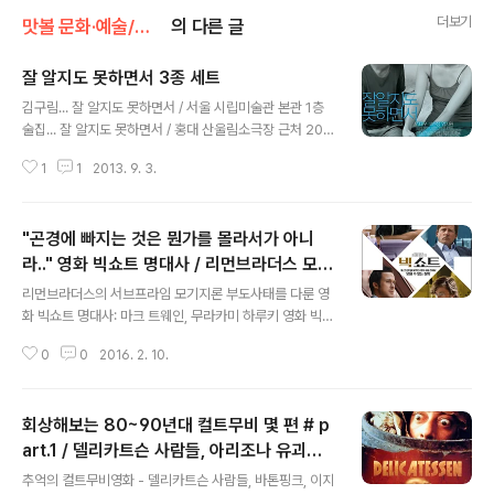
더보기
맛볼 문화·예술/맛볼 영화
의 다른 글
잘 알지도 못하면서 3종 세트
글 내용
김구림... 잘 알지도 못하면서 / 서울 시립미술관 본관 1층
술집... 잘 알지도 못하면서 / 홍대 산울림소극장 근처 200
0년 초반까지의 신촌 섬, 이대 섬 분위기와 비슷한 빈티지
1
1
2013. 9. 3.
풍 술집. 저예산 빈티지 카페를 의도하는 이들에게 참고가
될만한 공간/집기/조명의 디자인. 홍상수... 잘 알지도 못하
면서 / 김태우 고현정 엄지원 등 출연 홍상수 영화...잘 알지
"곤경에 빠지는 것은 뭔가를 몰라서가 아니
도 못하면서
라.." 영화 빅쇼트 명대사 / 리먼브라더스 모기
글 내용
지론 사태
리먼브라더스의 서브프라임 모기지론 부도사태를 다룬 영
화 빅쇼트 명대사: 마크 트웨인, 무라카미 하루키 영화 빅쇼
트 - 미국 서브프라임 모기지론 주택담보대출 리먼브라더
0
0
2016. 2. 10.
스 파산 사태 여러분, 돈 법시다! 돈 벌 준비 됐죠? 영화 빅
쇼트 시작 장면과 만석 관객들의 뒷모습. 영화 빅쇼트가 청
소년관람불가인 이유는 "쉴새 없이 등장하는 스와프, CD
회상해보는 80~90년대 컬트무비 몇 편 # p
O, 서브프라임, 모기지(주택담보대출), 리먼브라더스 같은
경제용어들로 어려운 내용이기 때문" 이라는 우스개 말들
art.1 / 델리카트슨 사람들, 아리조나 유괴사
글 내용
이 올라오고 있는데, 수위의 대단하고 적나라한 성묘사와
건, 파리 텍사스, 펄프픽션
추억의 컬트무비영화 - 델리카트슨 사람들, 바톤핑크, 이지
각도를 담고 있지는 않으며, 스트립바 장면에서 상체 곡선