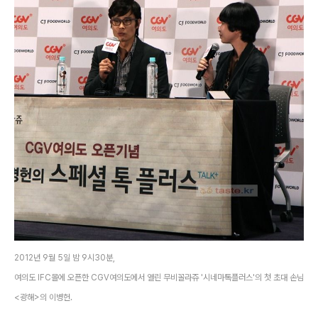
2012년 9월 5일 밤 9시30분,
여의도 IFC몰에 오픈한 CGV여의도에서 열린 무비꼴라쥬 '시네마톡플러스'의 첫 초대 손님
<광해>의 이병헌.