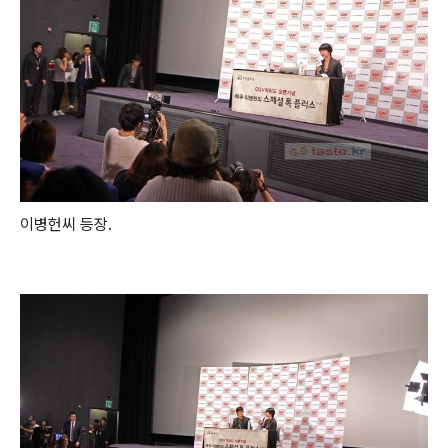
이병헌씨 등장.