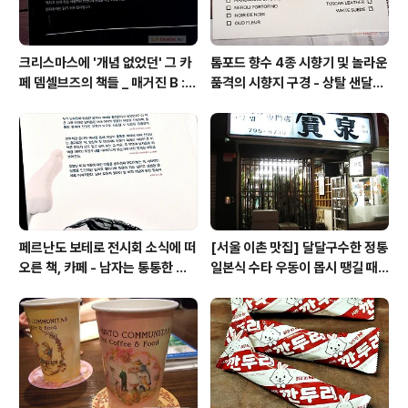
크리스마스에 '개념 없었던' 그 카
톰포드 향수 4종 시향기 및 놀라운
페 뎀셀브즈의 책들 _ 매거진 B :
품격의 시향지 구경 - 상탈 샌달우
아우디, 캐나다구스, 인텔리젠시아
드 향수 시트러스 네롤리 포르토피
커피
노
페르난도 보테로 전시회 소식에 떠
[서울 이촌 맛집] 달달구수한 정통
오른 책, 카페 - 남자는 통통한 여
일본식 수타 우동이 몹시 땡길 때 /
자를 좋아한다, 외계인 커피
보천(寶泉)