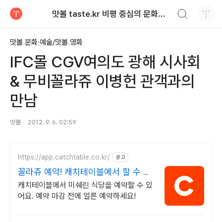
검색하기
맛볼 taste.kr 비평 중심의 문화적 기호 · 맛 · 향기 리뷰
티스토리
맛볼 문화·예술/맛볼 영화
IFC몰 CGV여의도 광해 시사회
& 무비꼴라쥬 이병헌 관객과의
만남
맛볼
2012. 9. 6. 02:59
https://app.catchtable.co.kr/
광고
꼴라쥬 예약! 캐치테이블에서 할 수 있
어요
캐치테이블에서 미쉐린 식당을 예약할 수 있
어요. 예약 마감 전에 얼른 예약하세요!