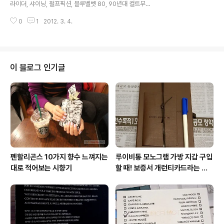
라이더, 샤이닝, 펄프픽션, 블루벨벳 80, 90년대 컬트무비
의 첨단과 하체 과일 곡선 클로즈업이 여과 없이 잠깐 보여
추천 컬트영화 목록 인터넷 문명으로 문화적 소스들(음악,
지는 정도. 영화 맥락에 딱히 영향 미치지 않는 이 장면들만
0
1
2012. 3. 4.
영화)의 희소성 개념이 사라지고 정보의 평준화 시대가 되
적절히 편집하면 청소년관람가 등..
면서, 관객들 사이에서 비의적이고 리투얼적인 공감 속성
을 지닌 컬트무비라는 개념은 사라진지 이미 오래다. 컬트
무비를 분류하는 목록을 보면...세대에 따라서, 영화를 보는
성향에 따라서 목록을 추려 내는데 적잖은 차이가 있어 보
이 블로그 인기글
인다. 내가 컬트무비로 알고 있는 영화들을 각 영화에 대해
서 촌평만 간단히 곁들여 정리해본다. 델리카트슨 사람들
(Delicatessen, 1991) 감독 장-피에르 주네, 마르크 카
로 / 프랑스 / 98분 촌평 : 영화 전반에 걸친 각종 소리들과
달팽..
펜할리곤스 10가지 향수 느껴지는
루이비통 모노그램 가방 지갑 구입
대로 적어보는 시향기
할 때! 보증서 개런티카드라는 것
은 없다 (짝퉁에는 있다)